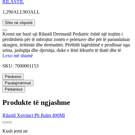
RILASTIL
1,290ALL
903ALL
Shto në shportë
Kremi me bazë uji Rilastil Dermastil Pediatric është një trajtim i
përditshëm për të mbrojtur zonën e pelenave dhe për të parandaluar
skuqjen, irritimin dhe dermatitet. Përthith lagështinë e prodhuar nga
urina, jashqitja dhe djersitja, duke e lënë lëkurën të thatë dhe të
mbrojtur. Kremi është i pasur me Vitaminë E dhe Provitaminë B5
Lexo më shumë
për një veprim ribalancues dhe zbutës.
SKU:
7000001153
Përdorimi
Paralajmërimet
Përbërësit
Produkte të ngjashme
Rilastil Xerolact Pb Balm 400Ml
Kush jemi ne