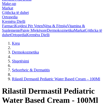
Make-up
Markat
Gjithcka të duhet
Ortopedia
Kremëra Dielli
Farmaci
Kujdesi Për Veten
Nëna & Fëmija
Vitamina &
Suplemente
Paisje Mjekësore
Dermokozmetika
Markat
Gjithcka të
duhet
Ortopedia
Kremëra Dielli
Kreu
Dermokozmetika
Shqetësimi
Seborrheic & Dermatitis
Rilastil Dermastil Pediatric Water Based Cream – 100Ml
Rilastil Dermastil Pediatric
Water Based Cream - 100Ml