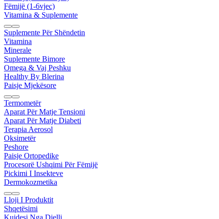
Fëmijë (1-6vjec)
Vitamina & Suplemente
Suplemente Për Shëndetin
Vitamina
Minerale
Suplemente Bimore
Omega & Vaj Peshku
Healthy By Blerina
Paisje Mjekësore
Termometër
Aparat Për Matje Tensioni
Aparat Për Matje Diabeti
Terapia Aerosol
Oksimetër
Peshore
Paisje Ortopedike
Procesorë Ushqimi Për Fëmijë
Pickimi I Insekteve
Dermokozmetika
Lloji I Produktit
Shqetësimi
Kujdesi Nga Dielli