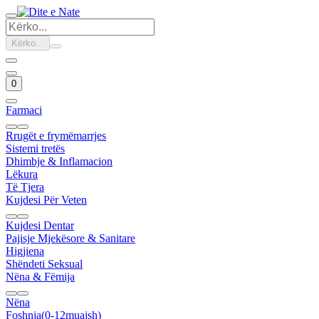
Kërko...
0
Farmaci
Rrugët e frymëmarrjes
Sistemi tretës
Dhimbje & Inflamacion
Lëkura
Të Tjera
Kujdesi Për Veten
Kujdesi Dentar
Pajisje Mjekësore & Sanitare
Higjiena
Shëndeti Seksual
Nëna & Fëmija
Nëna
Foshnja(0-12muajsh)