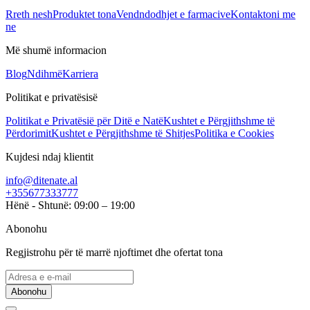
Rreth nesh
Produktet tona
Vendndodhjet e farmacive
Kontaktoni me
ne
Më shumë informacion
Blog
Ndihmë
Karriera
Politikat e privatësisë
Politikat e Privatësië për Ditë e Natë
Kushtet e Përgjithshme të
Përdorimit
Kushtet e Përgjithshme të Shitjes
Politika e Cookies
Kujdesi ndaj klientit
info@ditenate.al
+355677333777
Hënë - Shtunë: 09:00 – 19:00
Abonohu
Regjistrohu për të marrë njoftimet dhe ofertat tona
Abonohu