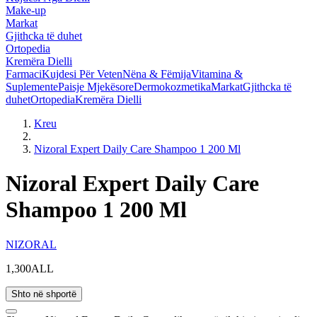
Make-up
Markat
Gjithcka të duhet
Ortopedia
Kremëra Dielli
Farmaci
Kujdesi Për Veten
Nëna & Fëmija
Vitamina &
Suplemente
Paisje Mjekësore
Dermokozmetika
Markat
Gjithcka të
duhet
Ortopedia
Kremëra Dielli
Kreu
Nizoral Expert Daily Care Shampoo 1 200 Ml
Nizoral Expert Daily Care
Shampoo 1 200 Ml
NIZORAL
1,300ALL
Shto në shportë