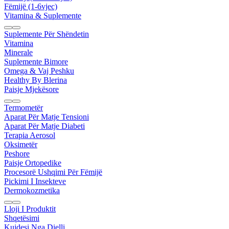
Fëmijë (1-6vjec)
Vitamina & Suplemente
Suplemente Për Shëndetin
Vitamina
Minerale
Suplemente Bimore
Omega & Vaj Peshku
Healthy By Blerina
Paisje Mjekësore
Termometër
Aparat Për Matje Tensioni
Aparat Për Matje Diabeti
Terapia Aerosol
Oksimetër
Peshore
Paisje Ortopedike
Procesorë Ushqimi Për Fëmijë
Pickimi I Insekteve
Dermokozmetika
Lloji I Produktit
Shqetësimi
Kujdesi Nga Dielli