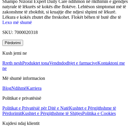
Shampo Nizoral Expert Daily Care ndihmon në rikthimin e gjendjes
natyrale të lëkurës së kokës dhe flokëve. Lehtëson simptomat më të
zakonshme të zbokthit, si kruajtje dhe ndjesi shpimi në lëkurë.
Lëkura e kokës zbutet dhe freskohet. Flokët bëhen të butë dhe të
lëmuar.
Lexo më shumë
SKU:
7000020318
Përdorimi
Kush jemi ne
Rreth nesh
Produktet tona
Vendndodhjet e farmacive
Kontaktoni me
ne
Më shumë informacion
Blog
Ndihmë
Karriera
Politikat e privatësisë
Politikat e Privatësië për Ditë e Natë
Kushtet e Përgjithshme të
Përdorimit
Kushtet e Përgjithshme të Shitjes
Politika e Cookies
Kujdesi ndaj klientit