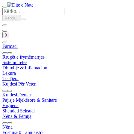
Kërko...
0
Farmaci
Rrugët e frymëmarrjes
Sistemi tretës
Dhimbje & Inflamacion
Lëkura
Të Tjera
Kujdesi Për Veten
Kujdesi Dentar
Pajisje Mjekësore & Sanitare
Higjiena
Shëndeti Seksual
Nëna & Fëmija
Nëna
Foshnja(0-12muajsh)