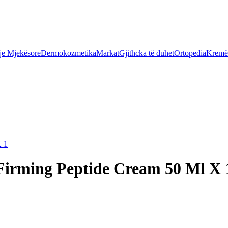
je Mjekësore
Dermokozmetika
Markat
Gjithcka të duhet
Ortopedia
Kremër
X 1
Firming Peptide Cream 50 Ml X 