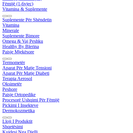
Fëmijë (1-6vjec)
Vitamina & Suplemente
Suplemente Për Shëndetin
Vitamina
Minerale
Suplemente Bimore
Omega & Vaj Peshku
Healthy By Blerina
Paisje Mjekësore
Termometër
Aparat Për Matje Tensioni
Aparat Për Matje Diabeti
Terapia Aerosol
Oksimetër
Peshore
Paisje Ortopedike
Procesorë Ushqimi Për Fëmijë
Pickimi I Insekteve
Dermokozmetika
Lloji I Produktit
Shqetësimi
Kujdesi Nga Dielli