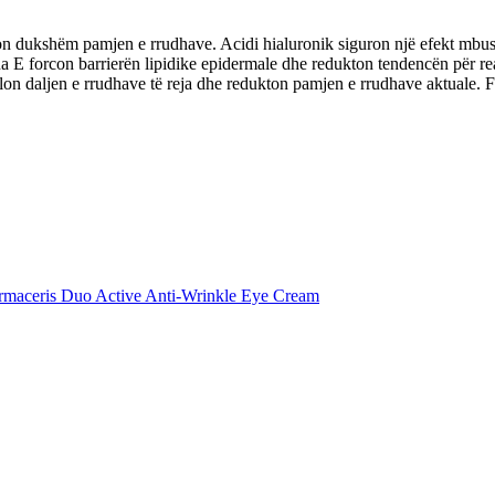
 dukshëm pamjen e rrudhave. Acidi hialuronik siguron një efekt mbushë
ina E forcon barrierën lipidike epidermale dhe redukton tendencën për re
ndalon daljen e rrudhave të reja dhe redukton pamjen e rrudhave aktuale
rmaceris Duo Active Anti-Wrinkle Eye Cream