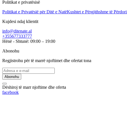
Politikat e privatësisë
Politikat e Privatësië për Ditë e Natë
Kushtet e Përgjithshme të Përdori
Kujdesi ndaj klientit
info@ditenate.al
+355677333777
Hënë - Shtunë: 09:00 – 19:00
Abonohu
Regjistrohu për të marrë njoftimet dhe ofertat tona
Abonohu
Dëshiroj të marr njoftime dhe oferta
facebook