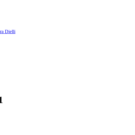
a Dielli
1