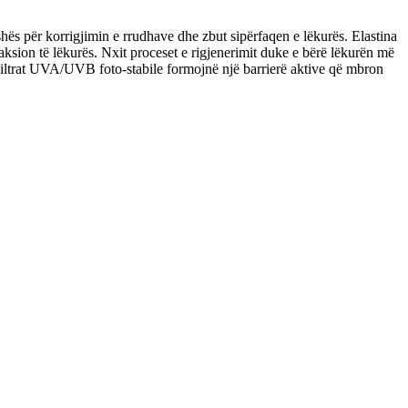
s për korrigjimin e rrudhave dhe zbut sipërfaqen e lëkurës. Elastina
aksion të lëkurës. Nxit proceset e rigjenerimit duke e bërë lëkurën më
. Filtrat UVA/UVB foto-stabile formojnë një barrierë aktive që mbron