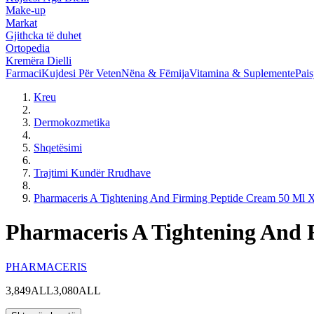
Make-up
Markat
Gjithcka të duhet
Ortopedia
Kremëra Dielli
Farmaci
Kujdesi Për Veten
Nëna & Fëmija
Vitamina & Suplemente
Pais
Kreu
Dermokozmetika
Shqetësimi
Trajtimi Kundër Rrudhave
Pharmaceris A Tightening And Firming Peptide Cream 50 Ml 
Pharmaceris A Tightening And 
PHARMACERIS
3,849ALL
3,080ALL