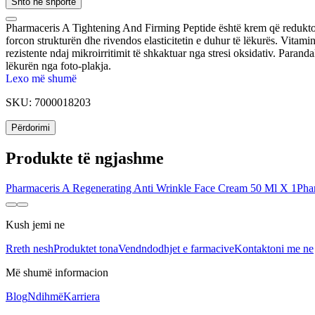
Shto në shportë
Pharmaceris A Tightening And Firming Peptide është krem që redukton
forcon strukturën dhe rivendos elasticitetin e duhur të lëkurës. Vitam
rezistente ndaj mikroirritimit të shkaktuar nga stresi oksidativ. Para
lëkurën nga foto-plakja.
Lexo më shumë
SKU:
7000018203
Përdorimi
Produkte të ngjashme
Pharmaceris A Regenerating Anti Wrinkle Face Cream 50 Ml X 1
Pha
Kush jemi ne
Rreth nesh
Produktet tona
Vendndodhjet e farmacive
Kontaktoni me ne
Më shumë informacion
Blog
Ndihmë
Karriera