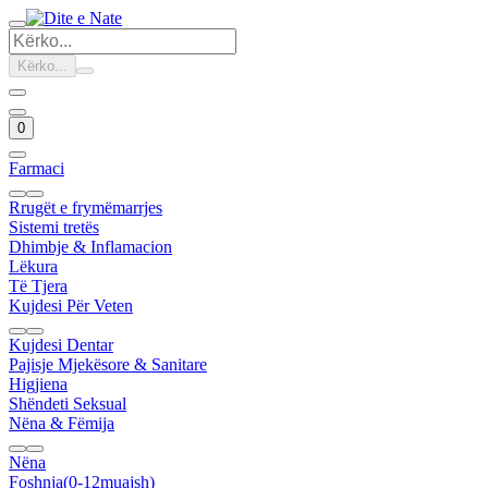
Kërko...
0
Farmaci
Rrugët e frymëmarrjes
Sistemi tretës
Dhimbje & Inflamacion
Lëkura
Të Tjera
Kujdesi Për Veten
Kujdesi Dentar
Pajisje Mjekësore & Sanitare
Higjiena
Shëndeti Seksual
Nëna & Fëmija
Nëna
Foshnja(0-12muajsh)