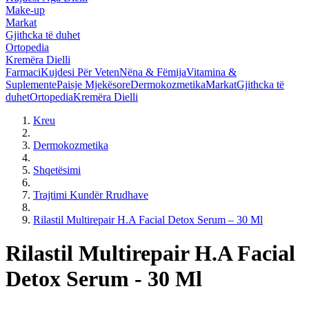
Make-up
Markat
Gjithcka të duhet
Ortopedia
Kremëra Dielli
Farmaci
Kujdesi Për Veten
Nëna & Fëmija
Vitamina &
Suplemente
Paisje Mjekësore
Dermokozmetika
Markat
Gjithcka të
duhet
Ortopedia
Kremëra Dielli
Kreu
Dermokozmetika
Shqetësimi
Trajtimi Kundër Rrudhave
Rilastil Multirepair H.A Facial Detox Serum – 30 Ml
Rilastil Multirepair H.A Facial
Detox Serum - 30 Ml