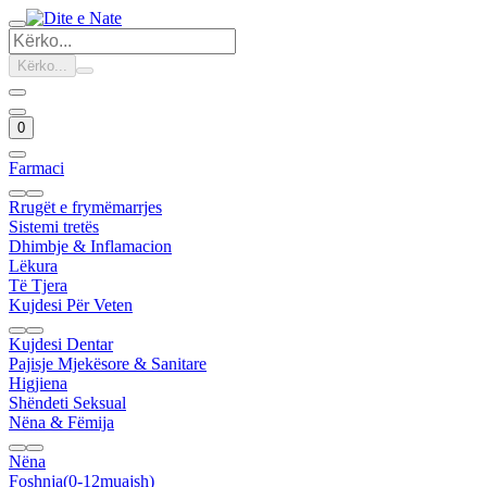
Kërko...
0
Farmaci
Rrugët e frymëmarrjes
Sistemi tretës
Dhimbje & Inflamacion
Lëkura
Të Tjera
Kujdesi Për Veten
Kujdesi Dentar
Pajisje Mjekësore & Sanitare
Higjiena
Shëndeti Seksual
Nëna & Fëmija
Nëna
Foshnja(0-12muajsh)