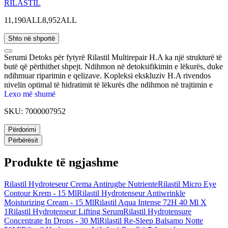
RILASTIL
11,190ALL
8,952ALL
Shto në shportë
Serumi Detoks për fytyrë Rilastil Multirepair H.A ka një strukturë të
butë që përthithet shpejt. Ndihmon në detoksifikimin e lëkurës, duke
ndihmuar riparimin e qelizave. Kopleksi ekskluziv H.A rivendos
nivelin optimal të hidratimit të lëkurës dhe ndihmon në trajtimin e
rrudhave. Serumi është i përshtatshëm për të gjitha llojet e lëkurave.
Lexo më shumë
SKU:
7000007952
Përdorimi
Përbërësit
Produkte të ngjashme
Rilastil Hydroteseur Crema Antirughe Nutriente
Rilastil Micro Eye
Contour Krem - 15 Ml
Rilastil Hydrotenseur Antiwrinkle
Moisturizing Cream - 15 Ml
Rilastil Aqua Intense 72H 40 Ml X
1
Rilastil Hydrotenseur Lifting Serum
Rilastil Hydrotensure
Concentrate In Drops - 30 Ml
Rilastil Re-Sleep Balsamo Notte