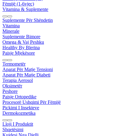
Fëmijë (1-6vjec)
Vitamina & Suplemente
Suplemente Për Shëndetin
Vitamina
Minerale
Suplemente Bimore
Omega & Vaj Peshku
Healthy By Blerina
Paisje Mjekësore
Termometër
Aparat Për Matje Tensioni
Aparat Për Matje Diabeti
Terapia Aerosol
Oksimetër
Peshore
Paisje Ortopedike
Procesorë Ushqimi Për Fëmijë
Pickimi I Insekteve
Dermokozmetika
Lloji I Produktit
Shqetësimi
Kujdesi Nga Dielli