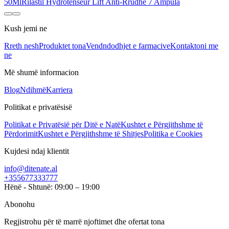
50Ml
Rilastil Hydrotenseur Lift Anti-Rrudhë 7 Ampula
Kush jemi ne
Rreth nesh
Produktet tona
Vendndodhjet e farmacive
Kontaktoni me
ne
Më shumë informacion
Blog
Ndihmë
Karriera
Politikat e privatësisë
Politikat e Privatësië për Ditë e Natë
Kushtet e Përgjithshme të
Përdorimit
Kushtet e Përgjithshme të Shitjes
Politika e Cookies
Kujdesi ndaj klientit
info@ditenate.al
+355677333777
Hënë - Shtunë: 09:00 – 19:00
Abonohu
Regjistrohu për të marrë njoftimet dhe ofertat tona