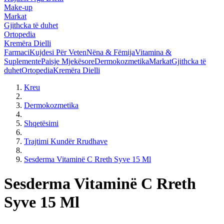
Make-up
Markat
Gjithcka të duhet
Ortopedia
Kremëra Dielli
Farmaci
Kujdesi Për Veten
Nëna & Fëmija
Vitamina &
Suplemente
Paisje Mjekësore
Dermokozmetika
Markat
Gjithcka të
duhet
Ortopedia
Kremëra Dielli
Kreu
Dermokozmetika
Shqetësimi
Trajtimi Kundër Rrudhave
Sesderma Vitaminë C Rreth Syve 15 Ml
Sesderma Vitaminë C Rreth
Syve 15 Ml