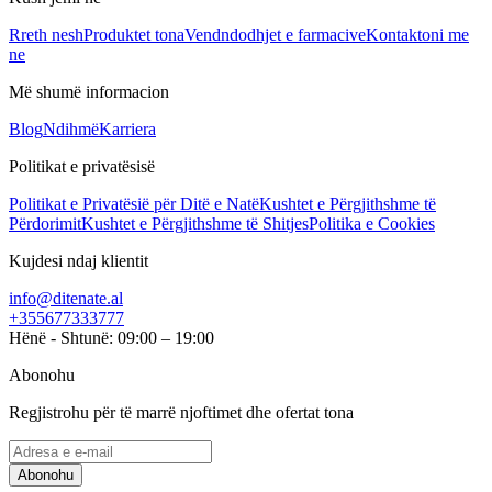
Rreth nesh
Produktet tona
Vendndodhjet e farmacive
Kontaktoni me
ne
Më shumë informacion
Blog
Ndihmë
Karriera
Politikat e privatësisë
Politikat e Privatësië për Ditë e Natë
Kushtet e Përgjithshme të
Përdorimit
Kushtet e Përgjithshme të Shitjes
Politika e Cookies
Kujdesi ndaj klientit
info@ditenate.al
+355677333777
Hënë - Shtunë: 09:00 – 19:00
Abonohu
Regjistrohu për të marrë njoftimet dhe ofertat tona
Abonohu