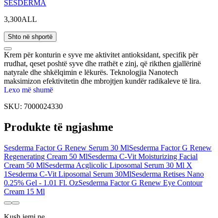
SESDERMA
3,300ALL
Shto në shportë
Krem për konturin e syve me aktivitet antioksidant, specifik për
rrudhat, qeset poshtë syve dhe rrathët e zinj, që rikthen gjallërinë
natyrale dhe shkëlqimin e lëkurës. Teknologjia Nanotech
maksimizon efektivitetin dhe mbrojtjen kundër radikaleve të lira.
Ndriçon dhe revitalizon lëkurën e konturit të syve. Njëtrajtëson tonin
Lexo më shumë
e lëkurës. Lufton shenjat e lodhjes dhe parandalon shfaqjen e
SKU:
7000024330
rrudhave. Rifreskon dhe dekongjestionon. Parandalon veprimin e
radikaleve të lira. Përbërësit aktivë janë të inkapsuluar në lipozome
Produkte të ngjashme
për të arritur depërtim më të thellë dhe efekt më të lartë.
Sesderma Factor G Renew Serum 30 Ml
Sesderma Factor G Renew
Regenerating Cream 50 Ml
Sesderma C-Vit Moisturizing Facial
Cream 50 Ml
Sesderma Acglicolic Liposomal Serum 30 Ml X
1
Sesderma C-Vit Liposomal Serum 30Ml
Sesderma Retises Nano
0.25% Gel - 1.01 Fl. Oz
Sesderma Factor G Renew Eye Contour
Cream 15 Ml
Kush jemi ne