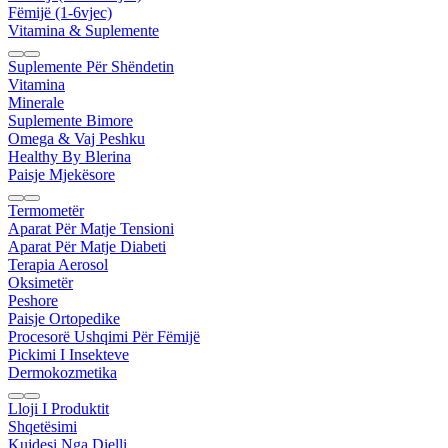
Fëmijë (1-6vjec)
Vitamina & Suplemente
Suplemente Për Shëndetin
Vitamina
Minerale
Suplemente Bimore
Omega & Vaj Peshku
Healthy By Blerina
Paisje Mjekësore
Termometër
Aparat Për Matje Tensioni
Aparat Për Matje Diabeti
Terapia Aerosol
Oksimetër
Peshore
Paisje Ortopedike
Procesorë Ushqimi Për Fëmijë
Pickimi I Insekteve
Dermokozmetika
Lloji I Produktit
Shqetësimi
Kujdesi Nga Dielli