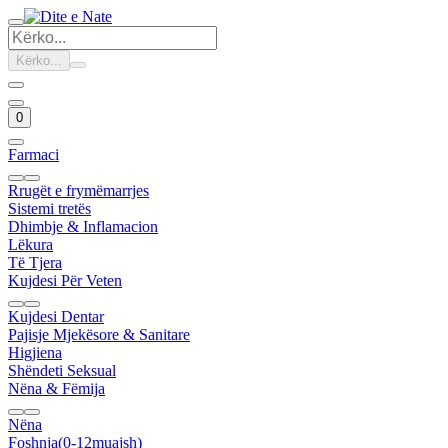
Kërko...
0
Farmaci
Rrugët e frymëmarrjes
Sistemi tretës
Dhimbje & Inflamacion
Lëkura
Të Tjera
Kujdesi Për Veten
Kujdesi Dentar
Pajisje Mjekësore & Sanitare
Higjiena
Shëndeti Seksual
Nëna & Fëmija
Nëna
Foshnja(0-12muajsh)