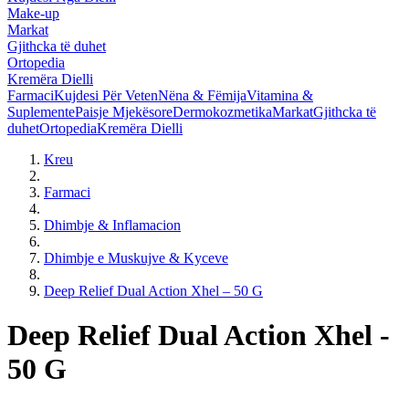
Make-up
Markat
Gjithcka të duhet
Ortopedia
Kremëra Dielli
Farmaci
Kujdesi Për Veten
Nëna & Fëmija
Vitamina &
Suplemente
Paisje Mjekësore
Dermokozmetika
Markat
Gjithcka të
duhet
Ortopedia
Kremëra Dielli
Kreu
Farmaci
Dhimbje & Inflamacion
Dhimbje e Muskujve & Kyceve
Deep Relief Dual Action Xhel – 50 G
Deep Relief Dual Action Xhel -
50 G