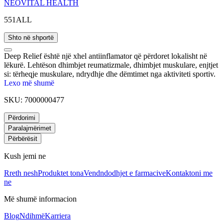
NEOVITAL HEALTH
551ALL
Shto në shportë
Deep Relief është një xhel antiinflamator që përdoret lokalisht në
lëkurë. Lehtëson dhimbjet reumatizmale, dhimbjet muskulare, enjtjet
si: tërheqje muskulare, ndrydhje dhe dëmtimet nga aktiviteti sportiv.
Lexo më shumë
SKU:
7000000477
Përdorimi
Paralajmërimet
Përbërësit
Kush jemi ne
Rreth nesh
Produktet tona
Vendndodhjet e farmacive
Kontaktoni me
ne
Më shumë informacion
Blog
Ndihmë
Karriera