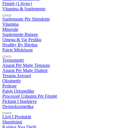
Fëmijë (1-6vjec)
Vitamina & Suplemente
Suplemente Për Shëndetin
Vitamina
Minerale
Suplemente Bimore
Omega & Vaj Peshku
Healthy By Blerina
Paisje Mjekësore
Termometër
Aparat Për Matje Tensioni
Aparat Për Matje Diabeti
Terapia Aerosol
Oksimetër
Peshore
Paisje Ortopedike
Procesorë Ushqimi Për Fëmijë
Pickimi I Insekteve
Dermokozmetika
Lloji I Produktit
Shqetësimi
Kujdesi Nga Dielli