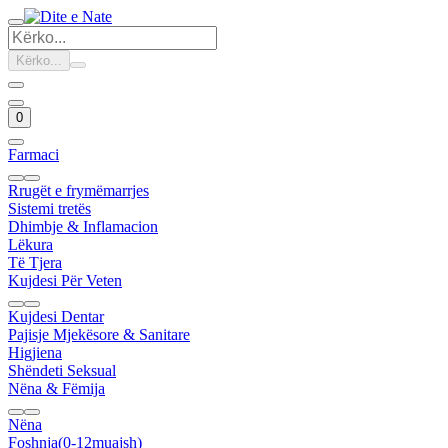
Kërko...
0
Farmaci
Rrugët e frymëmarrjes
Sistemi tretës
Dhimbje & Inflamacion
Lëkura
Të Tjera
Kujdesi Për Veten
Kujdesi Dentar
Pajisje Mjekësore & Sanitare
Higjiena
Shëndeti Seksual
Nëna & Fëmija
Nëna
Foshnja(0-12muajsh)