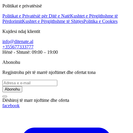
Politikat e privatësisë
Politikat e Privatësië për Ditë e Natë
Kushtet e Përgjithshme të
Përdorimit
Kushtet e Përgjithshme të Shitjes
Politika e Cookies
Kujdesi ndaj klientit
info@ditenate.al
+355677333777
Hënë - Shtunë: 09:00 – 19:00
Abonohu
Regjistrohu për të marrë njoftimet dhe ofertat tona
Abonohu
Dëshiroj të marr njoftime dhe oferta
facebook