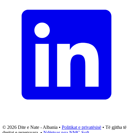
© 2026 Dite e Nate - Albania •
Politikat e privatësisë
• Të gjitha të
drejtat e rezervuara. •
Ndërtuar nga NMC Soft