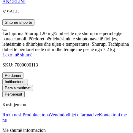
ANGELINI
519ALL
Shto në shportë
Tachipirina Shurup 120 mg/5 ml është një shurup me përmbajtje
paracetamoli. Përdoret për lehtësimin e simptomave të ftohjes,
lehtësimin e dhimbjes dhe uljen e temperaturës. Shurupi Tachipirina
duhet të përdoret në të rritur dhe fëmijë me peshë nga 7.2 kg
(përafërsisht 5-6 muaj).
Lexo më shumë
SKU:
7000000113
Përdorimi
Indikacionet
Paralajmërimet
Përbërësit
Kush jemi ne
Rreth nesh
Produktet tona
Vendndodhjet e farmacive
Kontaktoni me
ne
Më shumë informacion