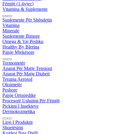
Fëmijë (1-6vjec)
Vitamina & Suplemente
Suplemente Për Shëndetin
Vitamina
Minerale
Suplemente Bimore
Omega & Vaj Peshku
Healthy By Blerina
Paisje Mjekësore
Termometër
Aparat Për Matje Tensioni
Aparat Për Matje Diabeti
Terapia Aerosol
Oksimetër
Peshore
Paisje Ortopedike
Procesorë Ushqimi Për Fëmijë
Pickimi I Insekteve
Dermokozmetika
Lloji I Produktit
Shqetësimi
Kujdesi Nga Dielli