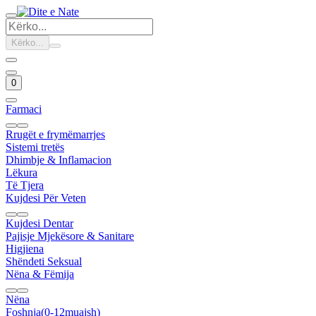
Kërko...
0
Farmaci
Rrugët e frymëmarrjes
Sistemi tretës
Dhimbje & Inflamacion
Lëkura
Të Tjera
Kujdesi Për Veten
Kujdesi Dentar
Pajisje Mjekësore & Sanitare
Higjiena
Shëndeti Seksual
Nëna & Fëmija
Nëna
Foshnja(0-12muajsh)