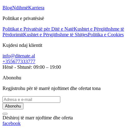
Blog
Ndihmë
Karriera
Politikat e privatësisë
Politikat e Privatësië për Ditë e Natë
Kushtet e Përgjithshme të
Përdorimit
Kushtet e Përgjithshme të Shitjes
Politika e Cookies
Kujdesi ndaj klientit
info@ditenate.al
+355677333777
Hënë - Shtunë: 09:00 – 19:00
Abonohu
Regjistrohu për të marrë njoftimet dhe ofertat tona
Abonohu
Dëshiroj të marr njoftime dhe oferta
facebook