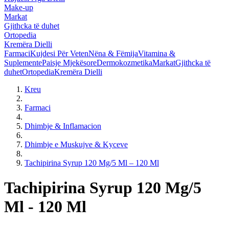
Make-up
Markat
Gjithcka të duhet
Ortopedia
Kremëra Dielli
Farmaci
Kujdesi Për Veten
Nëna & Fëmija
Vitamina &
Suplemente
Paisje Mjekësore
Dermokozmetika
Markat
Gjithcka të
duhet
Ortopedia
Kremëra Dielli
Kreu
Farmaci
Dhimbje & Inflamacion
Dhimbje e Muskujve & Kyceve
Tachipirina Syrup 120 Mg/5 Ml – 120 Ml
Tachipirina Syrup 120 Mg/5
Ml - 120 Ml