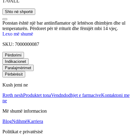
170ALL
Shto në shportë
Ponstan është një bar antiinflamator që lehtëson dhimbjen dhe ul
temperaturën. Përdoret për të rriturit dhe fëmijët mbi 14 vjeç.
Lexo më shumë
SKU:
7000000087
Përdorimi
Indikacionet
Paralajmërimet
Përbërësit
Kush jemi ne
Rreth nesh
Produktet tona
Vendndodhjet e farmacive
Kontaktoni me
ne
Më shumë informacion
Blog
Ndihmë
Karriera
Politikat e privatësisë