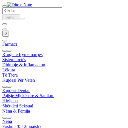
Kërko...
0
Farmaci
Rrugët e frymëmarrjes
Sistemi tretës
Dhimbje & Inflamacion
Lëkura
Të Tjera
Kujdesi Për Veten
Kujdesi Dentar
Pajisje Mjekësore & Sanitare
Higjiena
Shëndeti Seksual
Nëna & Fëmija
Nëna
Foshnja(0-12muajsh)