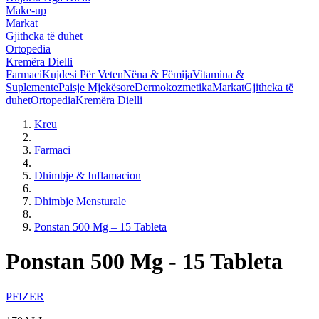
Make-up
Markat
Gjithcka të duhet
Ortopedia
Kremëra Dielli
Farmaci
Kujdesi Për Veten
Nëna & Fëmija
Vitamina &
Suplemente
Paisje Mjekësore
Dermokozmetika
Markat
Gjithcka të
duhet
Ortopedia
Kremëra Dielli
Kreu
Farmaci
Dhimbje & Inflamacion
Dhimbje Mensturale
Ponstan 500 Mg – 15 Tableta
Ponstan 500 Mg - 15 Tableta
PFIZER