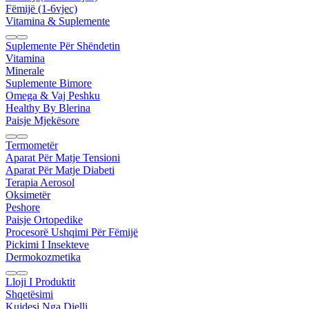
Fëmijë (1-6vjec)
Vitamina & Suplemente
Suplemente Për Shëndetin
Vitamina
Minerale
Suplemente Bimore
Omega & Vaj Peshku
Healthy By Blerina
Paisje Mjekësore
Termometër
Aparat Për Matje Tensioni
Aparat Për Matje Diabeti
Terapia Aerosol
Oksimetër
Peshore
Paisje Ortopedike
Procesorë Ushqimi Për Fëmijë
Pickimi I Insekteve
Dermokozmetika
Lloji I Produktit
Shqetësimi
Kujdesi Nga Dielli