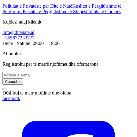
Politikat e Privatësië për Ditë e Natë
Kushtet e Përgjithshme të
Përdorimit
Kushtet e Përgjithshme të Shitjes
Politika e Cookies
Kujdesi ndaj klientit
info@ditenate.al
+355677333777
Hënë - Shtunë: 09:00 – 19:00
Abonohu
Regjistrohu për të marrë njoftimet dhe ofertat tona
Abonohu
Dëshiroj të marr njoftime dhe oferta
facebook