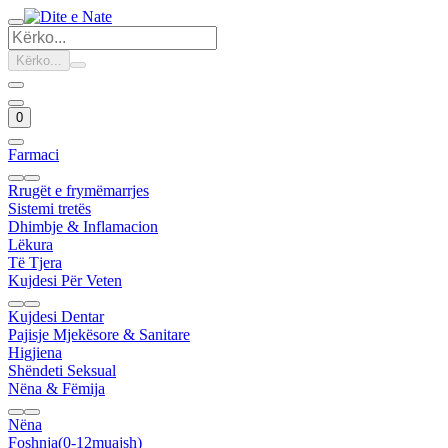
Kërko...
0
Farmaci
Rrugët e frymëmarrjes
Sistemi tretës
Dhimbje & Inflamacion
Lëkura
Të Tjera
Kujdesi Për Veten
Kujdesi Dentar
Pajisje Mjekësore & Sanitare
Higjiena
Shëndeti Seksual
Nëna & Fëmija
Nëna
Foshnja(0-12muajsh)