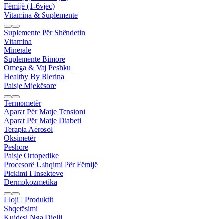
Fëmijë (1-6vjec)
Vitamina & Suplemente
Suplemente Për Shëndetin
Vitamina
Minerale
Suplemente Bimore
Omega & Vaj Peshku
Healthy By Blerina
Paisje Mjekësore
Termometër
Aparat Për Matje Tensioni
Aparat Për Matje Diabeti
Terapia Aerosol
Oksimetër
Peshore
Paisje Ortopedike
Procesorë Ushqimi Për Fëmijë
Pickimi I Insekteve
Dermokozmetika
Lloji I Produktit
Shqetësimi
Kujdesi Nga Dielli