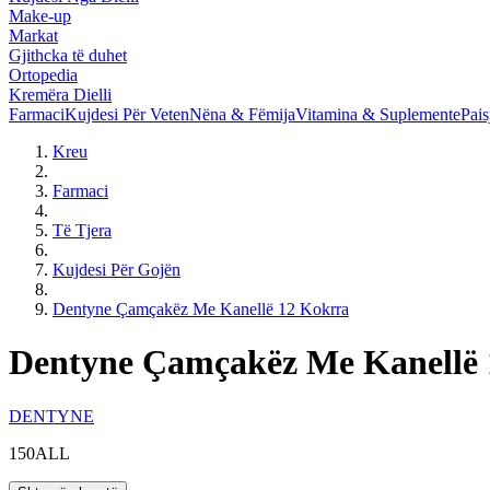
Make-up
Markat
Gjithcka të duhet
Ortopedia
Kremëra Dielli
Farmaci
Kujdesi Për Veten
Nëna & Fëmija
Vitamina & Suplemente
Pais
Kreu
Farmaci
Të Tjera
Kujdesi Për Gojën
Dentyne Çamçakëz Me Kanellë 12 Kokrra
Dentyne Çamçakëz Me Kanellë 
DENTYNE
150ALL