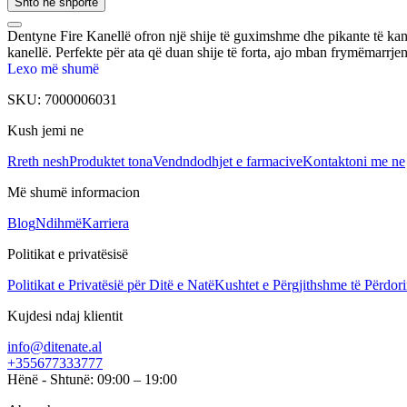
Shto në shportë
Dentyne Fire Kanellë ofron një shije të guximshme dhe pikante të kane
kanellë. Perfekte për ata që duan shije të forta, ajo mban frymëmarrjen t
Lexo më shumë
SKU:
7000006031
Kush jemi ne
Rreth nesh
Produktet tona
Vendndodhjet e farmacive
Kontaktoni me ne
Më shumë informacion
Blog
Ndihmë
Karriera
Politikat e privatësisë
Politikat e Privatësië për Ditë e Natë
Kushtet e Përgjithshme të Përdori
Kujdesi ndaj klientit
info@ditenate.al
+355677333777
Hënë - Shtunë: 09:00 – 19:00