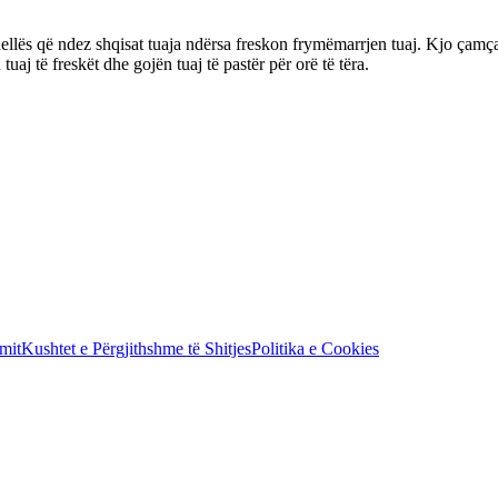
llës që ndez shqisat tuaja ndërsa freskon frymëmarrjen tuaj. Kjo çamçak
uaj të freskët dhe gojën tuaj të pastër për orë të tëra.
mit
Kushtet e Përgjithshme të Shitjes
Politika e Cookies