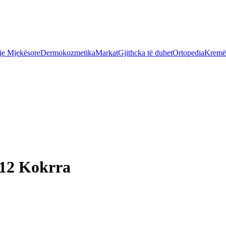
je Mjekësore
Dermokozmetika
Markat
Gjithcka të duhet
Ortopedia
Kremër
12 Kokrra