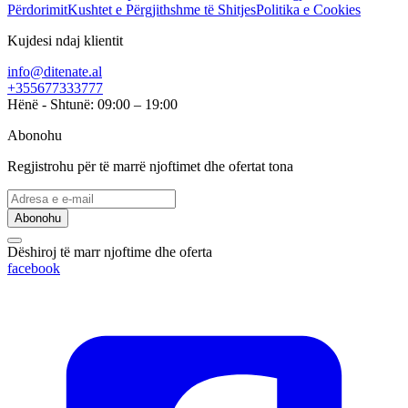
Përdorimit
Kushtet e Përgjithshme të Shitjes
Politika e Cookies
Kujdesi ndaj klientit
info@ditenate.al
+355677333777
Hënë - Shtunë: 09:00 – 19:00
Abonohu
Regjistrohu për të marrë njoftimet dhe ofertat tona
Abonohu
Dëshiroj të marr njoftime dhe oferta
facebook