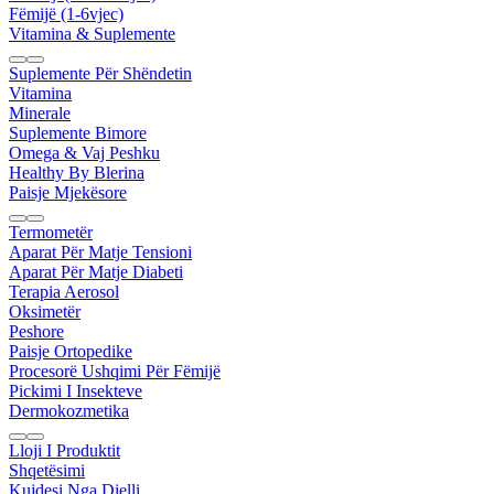
Fëmijë (1-6vjec)
Vitamina & Suplemente
Suplemente Për Shëndetin
Vitamina
Minerale
Suplemente Bimore
Omega & Vaj Peshku
Healthy By Blerina
Paisje Mjekësore
Termometër
Aparat Për Matje Tensioni
Aparat Për Matje Diabeti
Terapia Aerosol
Oksimetër
Peshore
Paisje Ortopedike
Procesorë Ushqimi Për Fëmijë
Pickimi I Insekteve
Dermokozmetika
Lloji I Produktit
Shqetësimi
Kujdesi Nga Dielli