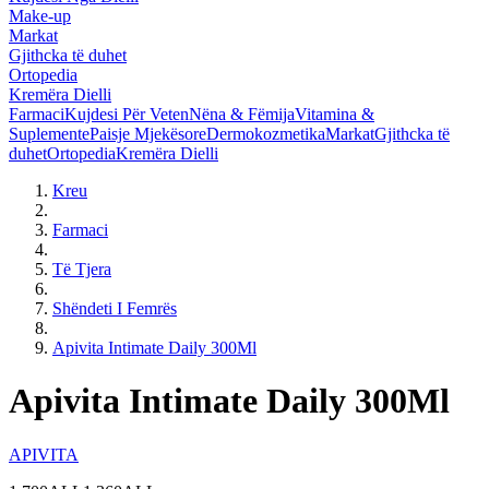
Make-up
Markat
Gjithcka të duhet
Ortopedia
Kremëra Dielli
Farmaci
Kujdesi Për Veten
Nëna & Fëmija
Vitamina &
Suplemente
Paisje Mjekësore
Dermokozmetika
Markat
Gjithcka të
duhet
Ortopedia
Kremëra Dielli
Kreu
Farmaci
Të Tjera
Shëndeti I Femrës
Apivita Intimate Daily 300Ml
Apivita Intimate Daily 300Ml
APIVITA