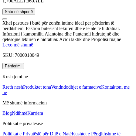
1,700ALL
1,360ALL
Shto në shportë
Xhel pastrues i butë për zonën intime ideal për përdorim të
përditshëm. Pastron butësisht lëkurën dhe e lë atë të hidratuar.
Infuzioni i kamomilit, Alantoina dhe Pantenoli hidratojnë dhe
qetësojnë lëkurën e hidratuar. Acidi laktik dhe Propolisi ruajnë
nivelet optimale të pH dhe parandalojnë rritjen e mikroorganizmave
Lexo më shumë
patogjenë.
SKU:
7000018049
Përdorimi
Kush jemi ne
Rreth nesh
Produktet tona
Vendndodhjet e farmacive
Kontaktoni me
ne
Më shumë informacion
Blog
Ndihmë
Karriera
Politikat e privatësisë
Politikat e Privatësië për Ditë e Natë
Kushtet e Përgjithshme të