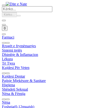
Kërko...
0
Farmaci
Rrugët e frymëmarrjes
Sistemi tretës
Dhimbje & Inflamacion
Lëkura
Të Tjera
Kujdesi Për Veten
Kujdesi Dentar
Pajisje Mjekësore & Sanitare
Higjiena
Shëndeti Seksual
Nëna & Fëmija
Nëna
Foshnja(0-12muajsh)