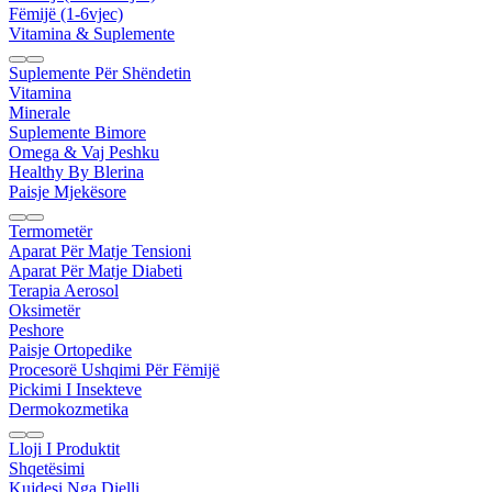
Fëmijë (1-6vjec)
Vitamina & Suplemente
Suplemente Për Shëndetin
Vitamina
Minerale
Suplemente Bimore
Omega & Vaj Peshku
Healthy By Blerina
Paisje Mjekësore
Termometër
Aparat Për Matje Tensioni
Aparat Për Matje Diabeti
Terapia Aerosol
Oksimetër
Peshore
Paisje Ortopedike
Procesorë Ushqimi Për Fëmijë
Pickimi I Insekteve
Dermokozmetika
Lloji I Produktit
Shqetësimi
Kujdesi Nga Dielli