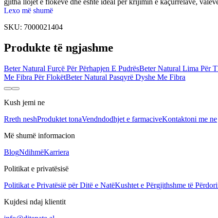
gjitha llojet e flokëve dhe është ideal për krijimin e kaçurrelave, valëve
Lexo më shumë
SKU:
7000021404
Produkte të ngjashme
Beter Natural Furçë Për Përhapjen E Pudrës
Beter Natural Lima Për T
Me Fibra Për Flokët
Beter Natural Pasqyrë Dyshe Me Fibra
Kush jemi ne
Rreth nesh
Produktet tona
Vendndodhjet e farmacive
Kontaktoni me ne
Më shumë informacion
Blog
Ndihmë
Karriera
Politikat e privatësisë
Politikat e Privatësië për Ditë e Natë
Kushtet e Përgjithshme të Përdori
Kujdesi ndaj klientit