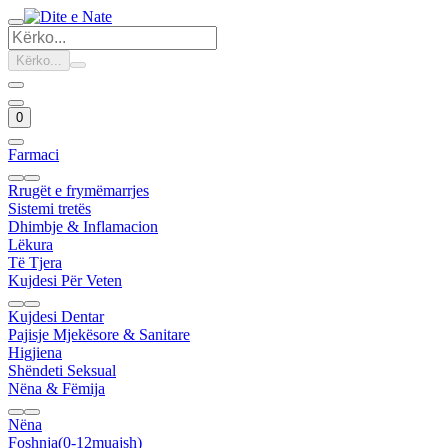
Kërko...
0
Farmaci
Rrugët e frymëmarrjes
Sistemi tretës
Dhimbje & Inflamacion
Lëkura
Të Tjera
Kujdesi Për Veten
Kujdesi Dentar
Pajisje Mjekësore & Sanitare
Higjiena
Shëndeti Seksual
Nëna & Fëmija
Nëna
Foshnja(0-12muajsh)