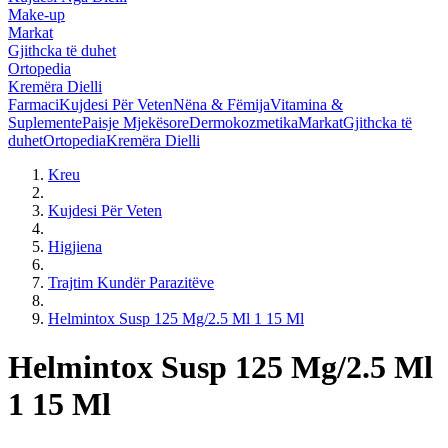
Make-up
Markat
Gjithcka të duhet
Ortopedia
Kremëra Dielli
Farmaci
Kujdesi Për Veten
Nëna & Fëmija
Vitamina &
Suplemente
Paisje Mjekësore
Dermokozmetika
Markat
Gjithcka të
duhet
Ortopedia
Kremëra Dielli
Kreu
Kujdesi Për Veten
Higjiena
Trajtim Kundër Parazitëve
Helmintox Susp 125 Mg/2.5 Ml 1 15 Ml
Helmintox Susp 125 Mg/2.5 Ml
1 15 Ml