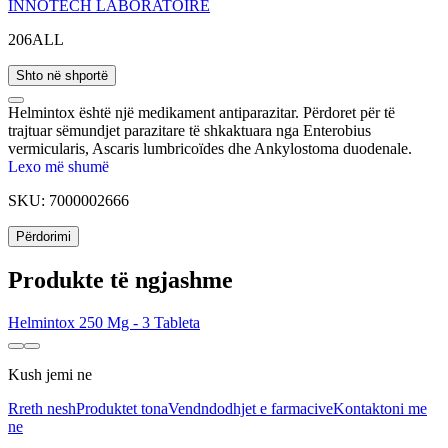
INNOTECH LABORATOIRE
206ALL
Shto në shportë
Helmintox është një medikament antiparazitar. Përdoret për të
trajtuar sëmundjet parazitare të shkaktuara nga Enterobius
vermicularis, Ascaris lumbricoïdes dhe Ankylostoma duodenale.
Lexo më shumë
SKU:
7000002666
Përdorimi
Produkte të ngjashme
Helmintox 250 Mg - 3 Tableta
Kush jemi ne
Rreth nesh
Produktet tona
Vendndodhjet e farmacive
Kontaktoni me
ne