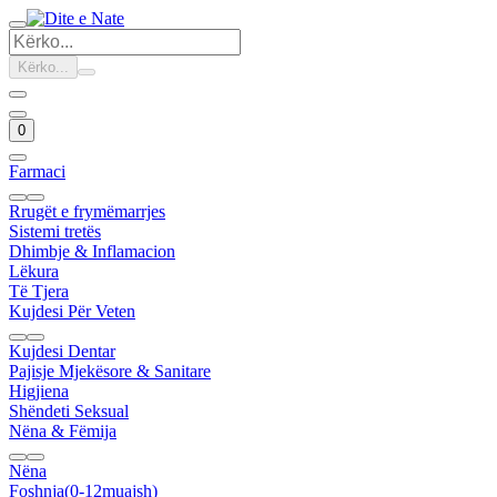
Kërko...
0
Farmaci
Rrugët e frymëmarrjes
Sistemi tretës
Dhimbje & Inflamacion
Lëkura
Të Tjera
Kujdesi Për Veten
Kujdesi Dentar
Pajisje Mjekësore & Sanitare
Higjiena
Shëndeti Seksual
Nëna & Fëmija
Nëna
Foshnja(0-12muajsh)