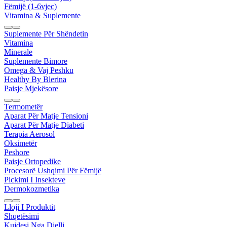
Fëmijë (1-6vjec)
Vitamina & Suplemente
Suplemente Për Shëndetin
Vitamina
Minerale
Suplemente Bimore
Omega & Vaj Peshku
Healthy By Blerina
Paisje Mjekësore
Termometër
Aparat Për Matje Tensioni
Aparat Për Matje Diabeti
Terapia Aerosol
Oksimetër
Peshore
Paisje Ortopedike
Procesorë Ushqimi Për Fëmijë
Pickimi I Insekteve
Dermokozmetika
Lloji I Produktit
Shqetësimi
Kujdesi Nga Dielli