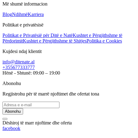
Më shumë informacion
Blog
Ndihmë
Karriera
Politikat e privatësisë
Politikat e Privatësië për Ditë e Natë
Kushtet e Përgjithshme të
Përdorimit
Kushtet e Përgjithshme të Shitjes
Politika e Cookies
Kujdesi ndaj klientit
info@ditenate.al
+355677333777
Hënë - Shtunë: 09:00 – 19:00
Abonohu
Regjistrohu për të marrë njoftimet dhe ofertat tona
Abonohu
Dëshiroj të marr njoftime dhe oferta
facebook