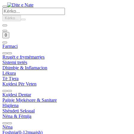
Kërko...
0
Farmaci
Rrugët e frymëmarrjes
Sistemi tretës
Dhimbje & Inflamacion
Lëkura
Të Tjera
Kujdesi Për Veten
Kujdesi Dentar
Pajisje Mjekësore & Sanitare
Higjiena
Shëndeti Seksual
Nëna & Fëmija
Nëna
Foshnja(0-12muajsh)