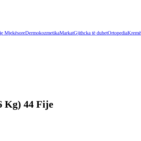
je Mjekësore
Dermokozmetika
Markat
Gjithcka të duhet
Ortopedia
Kremër
 Kg) 44 Fije