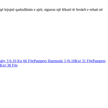
ejojnë qarkullimin e ajrit, siguron një lëkurë të freskët e rehati në
aby 3 6-10 Kg 66 Fije
Pampers Harmonie 3 (6-10Kg) 31 Fije
Pampers
Kg) 38 Fije