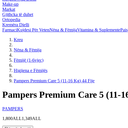
Make-up
Markat
Gjithcka të duhet
Ortopedia
Kremëra Dielli
Farmaci
Kujdesi Për Veten
Nëna & Fëmija
Vitamina & Suplemente
Pais
Kreu
Nëna & Fëmija
Fëmijë (1-6vjec)
Higjiena e Fëmijës
Pampers Premium Care 5 (11-16 Kg) 44 Fije
Pampers Premium Care 5 (11-16
PAMPERS
1,800ALL
1,349ALL