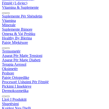
Fëmijë (1-6vjec)
Vitamina & Suplemente
Suplemente Për Shëndetin
Vitamina
Minerale
Suplemente Bimore
Omega & Vaj Peshku
Healthy By Blerina
Paisje Mjekësore
Termometër
Aparat Për Matje Tensioni
Aparat Për Matje Diabeti
Terapia Aerosol
Oksimetër
Peshore
Paisje Ortopedike
Procesorë Ushqimi Për Fëmijë
Pickimi I Insekteve
Dermokozmetika
Lloji I Produktit
Shqetësimi
Kujdesi Nga Dielli