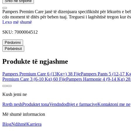
Shto në shportë
Pampers Premim Care janë të dizenjuara specifikisht për lëkurën e bebe
cdo moment të ditës për beben tuaj. Treguesi i lagështisë tregon kur ë
Lexo më shumë
SKU:
7000004512
Përdorimi
Përbërësit
Produkte të ngjashme
Pampers Premium Care 6 (13Kg+) 38 Fije
Pampers Pants 5 (12-17 Kg
Premium Care 3 (6-10 Kg) 60 Fije
Pampers Harmonie 4 (9-14 Kg) 28 
Kush jemi ne
Rreth nesh
Produktet tona
Vendndodhjet e farmacive
Kontaktoni me ne
Më shumë informacion
Blog
Ndihmë
Karriera