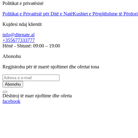
Politikat e privatësisë
Politikat e Privatësië për Ditë e Natë
Kushtet e Përgjithshme të Përdori
Kujdesi ndaj klientit
info@ditenate.al
+355677333777
Hënë - Shtunë: 09:00 – 19:00
Abonohu
Regjistrohu për të marrë njoftimet dhe ofertat tona
Abonohu
Dëshiroj të marr njoftime dhe oferta
facebook