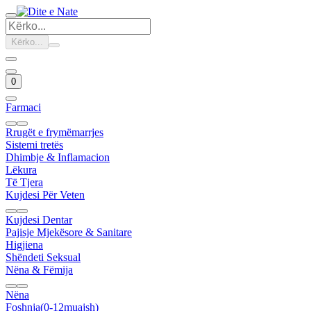
Kërko...
0
Farmaci
Rrugët e frymëmarrjes
Sistemi tretës
Dhimbje & Inflamacion
Lëkura
Të Tjera
Kujdesi Për Veten
Kujdesi Dentar
Pajisje Mjekësore & Sanitare
Higjiena
Shëndeti Seksual
Nëna & Fëmija
Nëna
Foshnja(0-12muajsh)