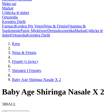
Make-up
Markat
Gjithcka të duhet
Ortopedia
Kremëra Dielli
Farmaci
Kujdesi Për Veten
Nëna & Fëmija
Vitamina &
Suplemente
Paisje Mjekësore
Dermokozmetika
Markat
Gjithcka të
duhet
Ortopedia
Kremëra Dielli
Kreu
Nëna & Fëmija
Fëmijë (1-6vjec)
Shëndeti I Fëmijës
Baby Age Shiringa Nasale X 2
Baby Age Shiringa Nasale X 2
300ALL