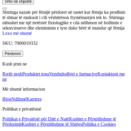
Shto në shportë
Shiringa nazale për fëmijë përdoret në rastet kur fëmija ka prodhim
të shtuar të mukusit i cili vështirëson frymëmarrjen tek to. Shiringa
mbushet me një tretësirë fiziologjike e cila ndihmon në hollimin e
sekrecioneve dhe eleminimin e tyre duke bërë të mundur që fëmija
të ushqehet dhe të marrë frymë pa shqetësime.
Lexo më shumë
SKU:
7000019332
Përdorimi
Kush jemi ne
Rreth nesh
Produktet tona
Vendndodhjet e farmacive
Kontaktoni me
ne
Më shumë informacion
Blog
Ndihmë
Karriera
Politikat e privatësisë
Politikat e Privatësië për Ditë e Natë
Kushtet e Përgjithshme të
Përdorimit
Kushtet e Përgjithshme të Shitjes
Politika e Cookies