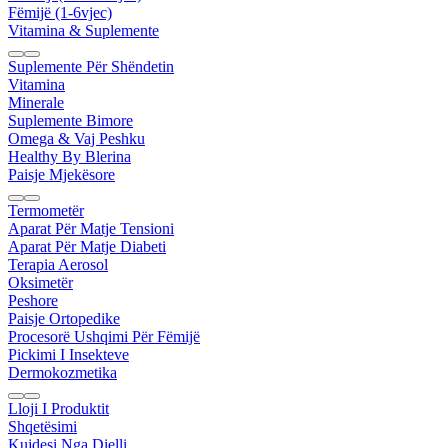
Fëmijë (1-6vjec)
Vitamina & Suplemente
Suplemente Për Shëndetin
Vitamina
Minerale
Suplemente Bimore
Omega & Vaj Peshku
Healthy By Blerina
Paisje Mjekësore
Termometër
Aparat Për Matje Tensioni
Aparat Për Matje Diabeti
Terapia Aerosol
Oksimetër
Peshore
Paisje Ortopedike
Procesorë Ushqimi Për Fëmijë
Pickimi I Insekteve
Dermokozmetika
Lloji I Produktit
Shqetësimi
Kujdesi Nga Dielli