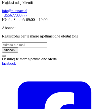
Kujdesi ndaj klientit
info@ditenate.al
+355677333777
Hënë - Shtunë: 09:00 – 19:00
Abonohu
Regjistrohu për të marrë njoftimet dhe ofertat tona
Abonohu
Dëshiroj të marr njoftime dhe oferta
facebook