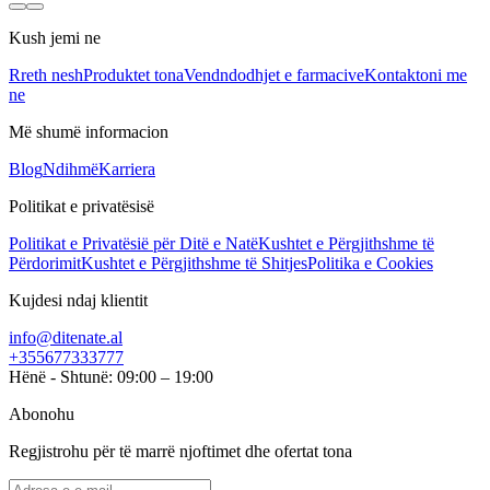
Kush jemi ne
Rreth nesh
Produktet tona
Vendndodhjet e farmacive
Kontaktoni me
ne
Më shumë informacion
Blog
Ndihmë
Karriera
Politikat e privatësisë
Politikat e Privatësië për Ditë e Natë
Kushtet e Përgjithshme të
Përdorimit
Kushtet e Përgjithshme të Shitjes
Politika e Cookies
Kujdesi ndaj klientit
info@ditenate.al
+355677333777
Hënë - Shtunë: 09:00 – 19:00
Abonohu
Regjistrohu për të marrë njoftimet dhe ofertat tona