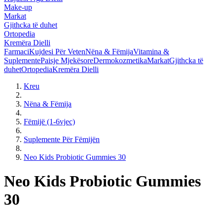
Make-up
Markat
Gjithcka të duhet
Ortopedia
Kremëra Dielli
Farmaci
Kujdesi Për Veten
Nëna & Fëmija
Vitamina &
Suplemente
Paisje Mjekësore
Dermokozmetika
Markat
Gjithcka të
duhet
Ortopedia
Kremëra Dielli
Kreu
Nëna & Fëmija
Fëmijë (1-6vjec)
Suplemente Për Fëmijën
Neo Kids Probiotic Gummies 30
Neo Kids Probiotic Gummies
30