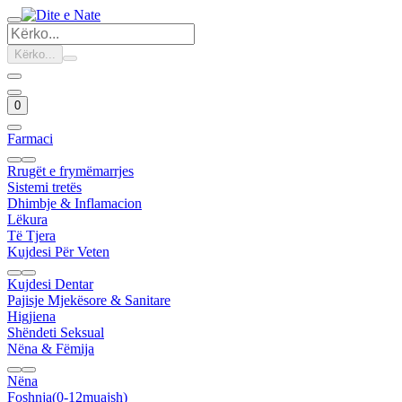
Kërko...
0
Farmaci
Rrugët e frymëmarrjes
Sistemi tretës
Dhimbje & Inflamacion
Lëkura
Të Tjera
Kujdesi Për Veten
Kujdesi Dentar
Pajisje Mjekësore & Sanitare
Higjiena
Shëndeti Seksual
Nëna & Fëmija
Nëna
Foshnja(0-12muajsh)