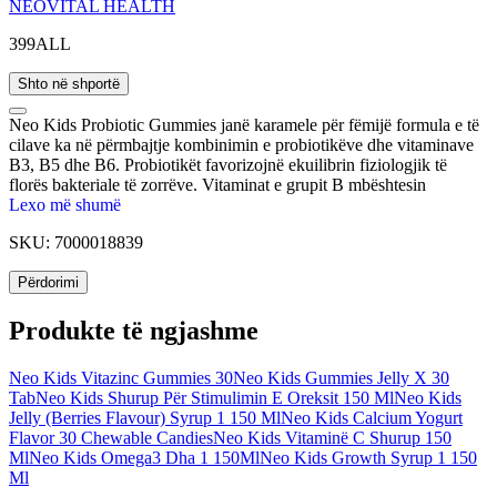
NEOVITAL HEALTH
399ALL
Shto në shportë
Neo Kids Probiotic Gummies janë karamele për fëmijë formula e të
cilave ka në përmbajtje kombinimin e probiotikëve dhe vitaminave
B3, B5 dhe B6. Probiotikët favorizojnë ekuilibrin fiziologjik të
florës bakteriale të zorrëve. Vitaminat e grupit B mbështesin
zhvillimin e shëndetshëm të sistemit nervor dhe japin energji. Prania
Lexo më shumë
e përbërësve aktiv nxit zhvillimin e shëndetshëm të fëmijëve.
SKU:
7000018839
Përdorimi
Produkte të ngjashme
Neo Kids Vitazinc Gummies 30
Neo Kids Gummies Jelly X 30
Tab
Neo Kids Shurup Për Stimulimin E Oreksit 150 Ml
Neo Kids
Jelly (Berries Flavour) Syrup 1 150 Ml
Neo Kids Calcium Yogurt
Flavor 30 Chewable Candies
Neo Kids Vitaminë C Shurup 150
Ml
Neo Kids Omega3 Dha 1 150Ml
Neo Kids Growth Syrup 1 150
Ml