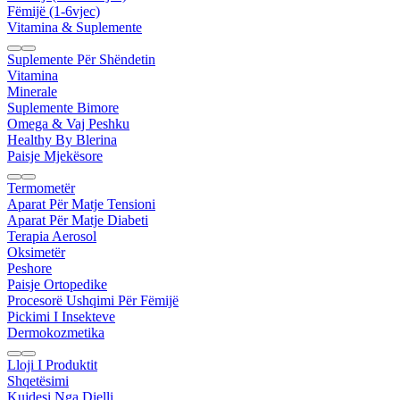
Fëmijë (1-6vjec)
Vitamina & Suplemente
Suplemente Për Shëndetin
Vitamina
Minerale
Suplemente Bimore
Omega & Vaj Peshku
Healthy By Blerina
Paisje Mjekësore
Termometër
Aparat Për Matje Tensioni
Aparat Për Matje Diabeti
Terapia Aerosol
Oksimetër
Peshore
Paisje Ortopedike
Procesorë Ushqimi Për Fëmijë
Pickimi I Insekteve
Dermokozmetika
Lloji I Produktit
Shqetësimi
Kujdesi Nga Dielli