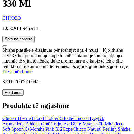
330 Ml
CHICCO
1,050ALL
945ALL
Shto në shportë
Shishe plastike e dizajnuar për foshnjat nga 4 muaj+. Kjo shishe
rozë 330ml përmban një kupë të butë silikoni që imiton ndjenjën
natyrale të gjirit të nënës, duke promovuar një kapje të lehtë dhe
reduktimin e konfuzionit të fëmijës. Dizajni ergonomik siguron një
përvojë ushqyerjeje të rehatshme për foshnjën dhe prindin. Pa BPA
Lexo më shumë
dhe e lehtë për t'u pastruar, siguron një zgjidhje të sigurt dhe të
SKU:
7000010044
përshtatshme për ushqyerje.
Përdorimi
Produkte të ngjashme
Chicco Thermal Food Holder&Bottle
Chicco Byzylyk
Aromatizues
Chicco Gotë Trajnuese Blu 6 Muaj+ 200 Ml
Chicco
Soft Spoon 6+Months Pink X 2Cope
Chicco Natural Feeling Shishe