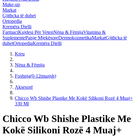
Make-up
Markat
Gjithcka të duhet
Ortopedia
Kremëra Dielli
Farmaci
Kujdesi Për Veten
Nëna & Fëmija
Vitamina &
Suplemente
Paisje Mjekësore
Dermokozmetika
Markat
Gjithcka të
duhet
Ortopedia
Kremëra Dielli
Kreu
Nëna & Fëmija
Foshnja(0-12muajsh)
Aksesorë
Chicco Wb Shishe Plastike Me Kokë Silikoni Rozë 4 Muaj+
330 Ml
Chicco Wb Shishe Plastike Me
Kokë Silikoni Rozë 4 Muaj+