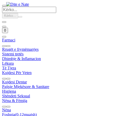
Kërko...
0
Farmaci
Rrugët e frymëmarrjes
Sistemi tretës
Dhimbje & Inflamacion
Lëkura
Të Tjera
Kujdesi Për Veten
Kujdesi Dentar
Pajisje Mjekësore & Sanitare
Higjiena
Shëndeti Seksual
Nëna & Fëmija
Nëna
Foshnja(0-12muajsh)