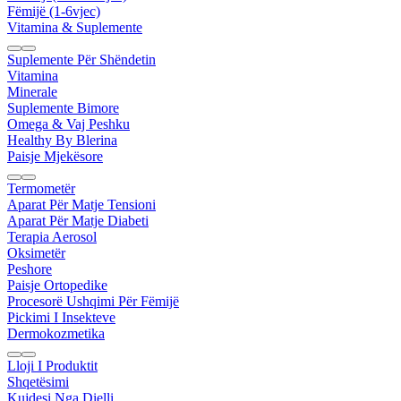
Fëmijë (1-6vjec)
Vitamina & Suplemente
Suplemente Për Shëndetin
Vitamina
Minerale
Suplemente Bimore
Omega & Vaj Peshku
Healthy By Blerina
Paisje Mjekësore
Termometër
Aparat Për Matje Tensioni
Aparat Për Matje Diabeti
Terapia Aerosol
Oksimetër
Peshore
Paisje Ortopedike
Procesorë Ushqimi Për Fëmijë
Pickimi I Insekteve
Dermokozmetika
Lloji I Produktit
Shqetësimi
Kujdesi Nga Dielli