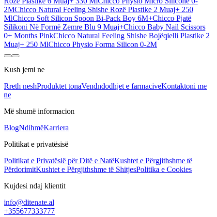
Rozë Plastike 6 Muaj+ 330 Ml
Chicco Physio Micro Silicone 0-
2M
Chicco Natural Feeling Shishe Rozë Plastike 2 Muaj+ 250
Ml
Chicco Soft Silicon Spoon Bi-Pack Boy 6M+
Chicco Pjatë
Silikoni Në Formë Zemre Blu 9 Muaj+
Chicco Baby Nail Scissors
0+ Months Pink
Chicco Natural Feeling Shishe Bojëqielli Plastike 2
Muaj+ 250 Ml
Chicco Physio Forma Silicon 0-2M
Kush jemi ne
Rreth nesh
Produktet tona
Vendndodhjet e farmacive
Kontaktoni me
ne
Më shumë informacion
Blog
Ndihmë
Karriera
Politikat e privatësisë
Politikat e Privatësië për Ditë e Natë
Kushtet e Përgjithshme të
Përdorimit
Kushtet e Përgjithshme të Shitjes
Politika e Cookies
Kujdesi ndaj klientit
info@ditenate.al
+355677333777