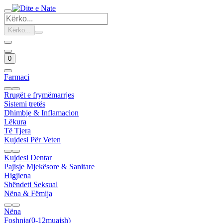
Kërko...
0
Farmaci
Rrugët e frymëmarrjes
Sistemi tretës
Dhimbje & Inflamacion
Lëkura
Të Tjera
Kujdesi Për Veten
Kujdesi Dentar
Pajisje Mjekësore & Sanitare
Higjiena
Shëndeti Seksual
Nëna & Fëmija
Nëna
Foshnja(0-12muajsh)