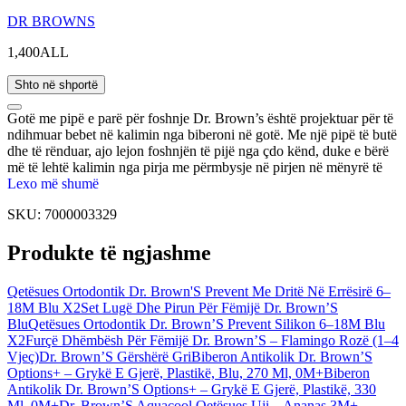
DR BROWNS
1,400ALL
Shto në shportë
Gotë me pipë e parë për foshnje Dr. Brown’s është projektuar për të
ndihmuar bebet në kalimin nga biberoni në gotë. Me një pipë të butë
dhe të rënduar, ajo lejon foshnjën të pijë nga çdo kënd, duke e bërë
më të lehtë kalimin nga pirja me përmbysje në pirjen në mënyrë të
drejtë. Dorezat anësore janë të lehta për t'u kapur nga duart e vogla
Lexo më shumë
dhe janë të heqshme për t'u përshtatur me zhvillimin e aftësive të
SKU:
7000003329
foshnjës. Kapaku i përshtatshëm për udhëtime rrëshqet për t'u hapur
kur foshnja pi dhe mbyllet për të mbajtur pipën të pastër kur nuk
Produkte të ngjashme
është në përdorim – plus, është rezistent ndaj derdhjeve! Të gjitha
pjesët janë të heqshme për pastrim të lehtë. E sigurt për larje në
makinë larëse enësh (rafti i sipërm) dhe sterilizim. Përfshin furçë për
Qetësues Ortodontik Dr. Brown'S Prevent Me Dritë Në Errësirë 6–
pastrimin e pipës. Kapaciteti: 270 ml. Pa BPA. Për foshnje mbi 6
18M Blu X2
Set Lugë Dhe Pirun Për Fëmijë Dr. Brown’S
muaj.
Blu
Qetësues Ortodontik Dr. Brown’S Prevent Silikon 6–18M Blu
X2
Furçë Dhëmbësh Për Fëmijë Dr. Brown’S – Flamingo Rozë (1–4
Vjeç)
Dr. Brown’S Gërshërë Gri
Biberon Antikolik Dr. Brown’S
Options+ – Grykë E Gjerë, Plastikë, Blu, 270 Ml, 0M+
Biberon
Antikolik Dr. Brown’S Options+ – Grykë E Gjerë, Plastikë, 330
Ml, 0M+
Dr. Brown’S Aquacool Qetësues Uji – Ananas 3M+