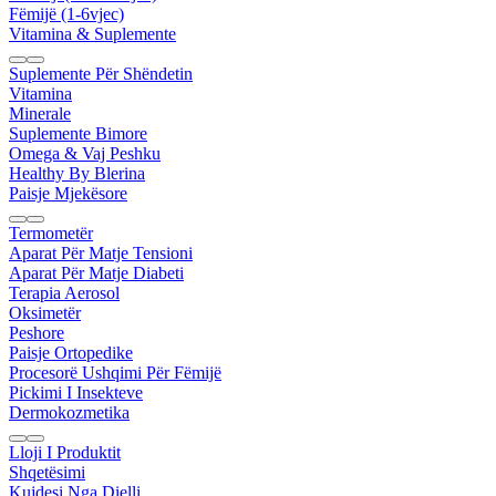
Fëmijë (1-6vjec)
Vitamina & Suplemente
Suplemente Për Shëndetin
Vitamina
Minerale
Suplemente Bimore
Omega & Vaj Peshku
Healthy By Blerina
Paisje Mjekësore
Termometër
Aparat Për Matje Tensioni
Aparat Për Matje Diabeti
Terapia Aerosol
Oksimetër
Peshore
Paisje Ortopedike
Procesorë Ushqimi Për Fëmijë
Pickimi I Insekteve
Dermokozmetika
Lloji I Produktit
Shqetësimi
Kujdesi Nga Dielli