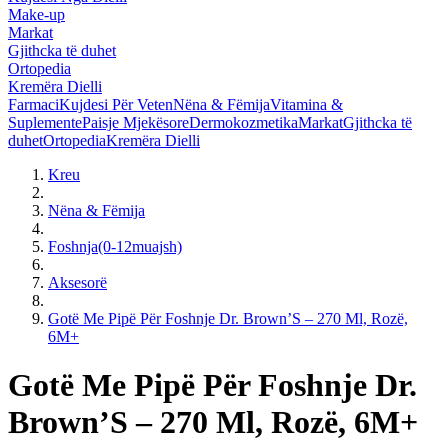
Make-up
Markat
Gjithcka të duhet
Ortopedia
Kremëra Dielli
Farmaci
Kujdesi Për Veten
Nëna & Fëmija
Vitamina &
Suplemente
Paisje Mjekësore
Dermokozmetika
Markat
Gjithcka të
duhet
Ortopedia
Kremëra Dielli
Kreu
Nëna & Fëmija
Foshnja(0-12muajsh)
Aksesorë
Gotë Me Pipë Për Foshnje Dr. Brown’S – 270 Ml, Rozë,
6M+
Gotë Me Pipë Për Foshnje Dr.
Brown’S – 270 Ml, Rozë, 6M+