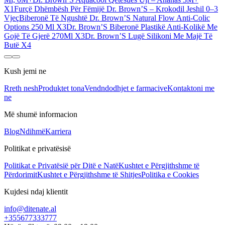
X1
Furçë Dhëmbësh Për Fëmijë Dr. Brown’S – Krokodil Jeshil 0–3
Vjeç
Biberonë Të Ngushtë Dr. Brown’S Natural Flow Anti-Colic
Options 250 Ml X3
Dr. Brown’S Biberonë Plastikë Anti-Kolikë Me
Gojë Të Gjerë 270Ml X3
Dr. Brown’S Lugë Silikoni Me Majë Të
Butë X4
Kush jemi ne
Rreth nesh
Produktet tona
Vendndodhjet e farmacive
Kontaktoni me
ne
Më shumë informacion
Blog
Ndihmë
Karriera
Politikat e privatësisë
Politikat e Privatësië për Ditë e Natë
Kushtet e Përgjithshme të
Përdorimit
Kushtet e Përgjithshme të Shitjes
Politika e Cookies
Kujdesi ndaj klientit
info@ditenate.al
+355677333777