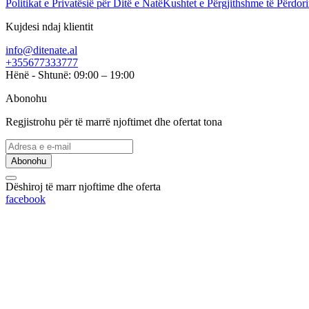
Politikat e Privatësië për Ditë e Natë
Kushtet e Përgjithshme të Përdori
Kujdesi ndaj klientit
info@ditenate.al
+355677333777
Hënë - Shtunë: 09:00 – 19:00
Abonohu
Regjistrohu për të marrë njoftimet dhe ofertat tona
Abonohu
Dëshiroj të marr njoftime dhe oferta
facebook