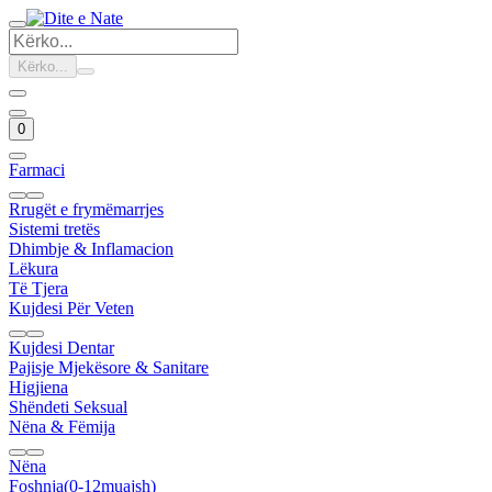
Kërko...
0
Farmaci
Rrugët e frymëmarrjes
Sistemi tretës
Dhimbje & Inflamacion
Lëkura
Të Tjera
Kujdesi Për Veten
Kujdesi Dentar
Pajisje Mjekësore & Sanitare
Higjiena
Shëndeti Seksual
Nëna & Fëmija
Nëna
Foshnja(0-12muajsh)