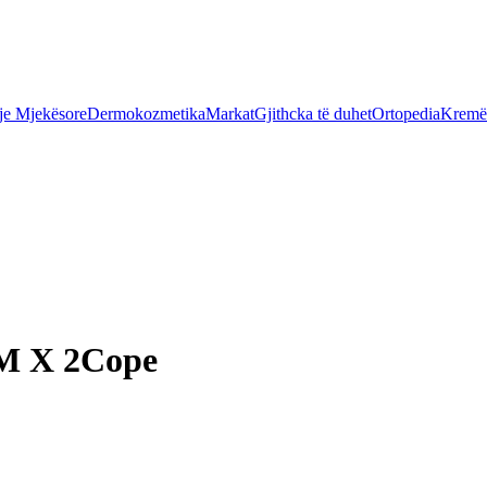
je Mjekësore
Dermokozmetika
Markat
Gjithcka të duhet
Ortopedia
Kremër
6M X 2Cope