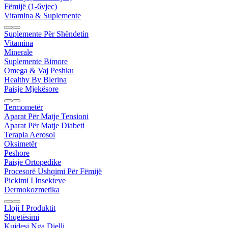
Fëmijë (1-6vjec)
Vitamina & Suplemente
Suplemente Për Shëndetin
Vitamina
Minerale
Suplemente Bimore
Omega & Vaj Peshku
Healthy By Blerina
Paisje Mjekësore
Termometër
Aparat Për Matje Tensioni
Aparat Për Matje Diabeti
Terapia Aerosol
Oksimetër
Peshore
Paisje Ortopedike
Procesorë Ushqimi Për Fëmijë
Pickimi I Insekteve
Dermokozmetika
Lloji I Produktit
Shqetësimi
Kujdesi Nga Dielli