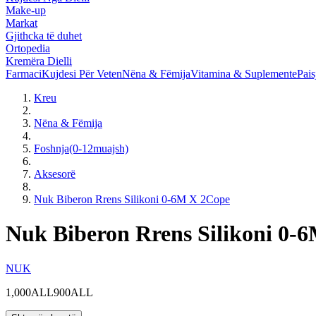
Make-up
Markat
Gjithcka të duhet
Ortopedia
Kremëra Dielli
Farmaci
Kujdesi Për Veten
Nëna & Fëmija
Vitamina & Suplemente
Pais
Kreu
Nëna & Fëmija
Foshnja(0-12muajsh)
Aksesorë
Nuk Biberon Rrens Silikoni 0-6M X 2Cope
Nuk Biberon Rrens Silikoni 0-
NUK
1,000ALL
900ALL