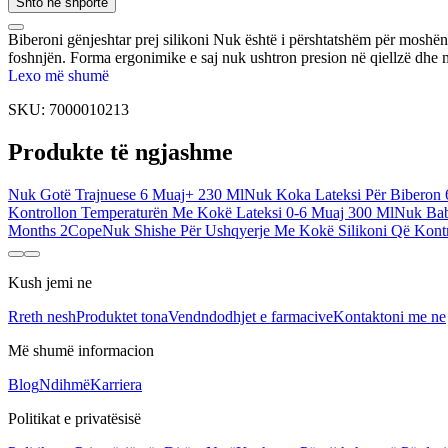
Shto në shportë
Biberoni gënjeshtar prej silikoni Nuk është i përshtatshëm për moshën
foshnjën. Forma ergonimike e saj nuk ushtron presion në qiellzë dhe mb
Lexo më shumë
SKU:
7000010213
Produkte të ngjashme
Nuk Gotë Trajnuese 6 Muaj+ 230 Ml
Nuk Koka Lateksi Për Biberon 
Kontrollon Temperaturën Me Kokë Lateksi 0-6 Muaj 300 Ml
Nuk Bab
Months 2Cope
Nuk Shishe Për Ushqyerje Me Kokë Silikoni Që Kont
Kush jemi ne
Rreth nesh
Produktet tona
Vendndodhjet e farmacive
Kontaktoni me ne
Më shumë informacion
Blog
Ndihmë
Karriera
Politikat e privatësisë