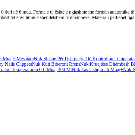
 0 deri në 6 mua. Forma e tij është e ngjashme me formën anatomike të g
ështet zhvillimin e shëndetshëm të dhëmbëve. Materiali përbëhet nga sili
6 Muaj+ Mesatare
Nuk Shishe Për Ushqyerje Që Kontrollon Temperatu
y Nails Clippers
Nuk Kuti Biberoni Rrens
Nuk Kruajtëse Dhëmbësh Bl
rollon Temperaturën 0-6 Muaj 300 Ml
Nuk Tas Ushqimi 6 Muaj+
Nuk N