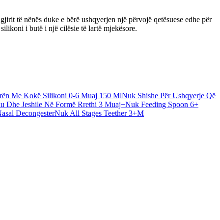
jirit të nënës duke e bërë ushqyerjen një përvojë qetësuese edhe për
koni i butë i një cilësie të lartë mjekësore.
rën Me Kokë Silikoni 0-6 Muaj 150 Ml
Nuk Shishe Për Ushqyerje Që
u Dhe Jeshile Në Formë Rrethi 3 Muaj+
Nuk Feeding Spoon 6+
asal Decongester
Nuk All Stages Teether 3+M