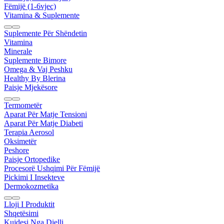
Fëmijë (1-6vjec)
Vitamina & Suplemente
Suplemente Për Shëndetin
Vitamina
Minerale
Suplemente Bimore
Omega & Vaj Peshku
Healthy By Blerina
Paisje Mjekësore
Termometër
Aparat Për Matje Tensioni
Aparat Për Matje Diabeti
Terapia Aerosol
Oksimetër
Peshore
Paisje Ortopedike
Procesorë Ushqimi Për Fëmijë
Pickimi I Insekteve
Dermokozmetika
Lloji I Produktit
Shqetësimi
Kujdesi Nga Dielli