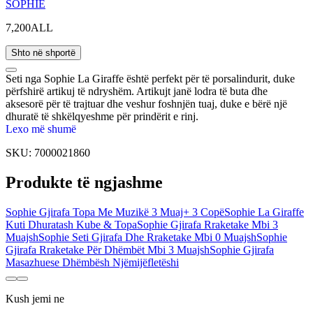
SOPHIE
7,200ALL
Shto në shportë
Seti nga Sophie La Giraffe është perfekt për të porsalindurit, duke
përfshirë artikuj të ndryshëm. Artikujt janë lodra të buta dhe
aksesorë për të trajtuar dhe veshur foshnjën tuaj, duke e bërë një
dhuratë të shkëlqyeshme për prindërit e rinj.
Lexo më shumë
SKU:
7000021860
Produkte të ngjashme
Sophie Gjirafa Topa Me Muzikë 3 Muaj+ 3 Copë
Sophie La Giraffe
Kuti Dhuratash Kube & Topa
Sophie Gjirafa Rraketake Mbi 3
Muajsh
Sophie Seti Gjirafa Dhe Rraketake Mbi 0 Muajsh
Sophie
Gjirafa Rraketake Për Dhëmbët Mbi 3 Muajsh
Sophie Gjirafa
Masazhuese Dhëmbësh Njëmijëfletëshi
Kush jemi ne