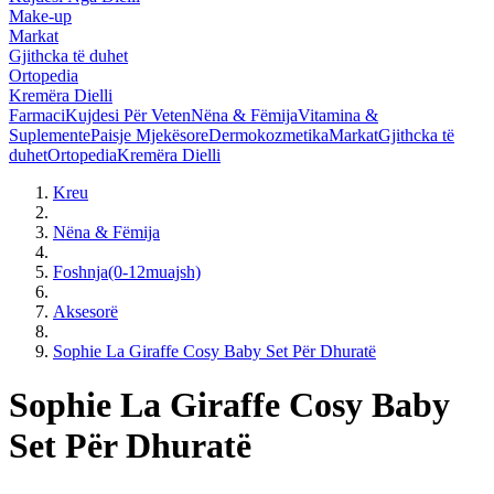
Make-up
Markat
Gjithcka të duhet
Ortopedia
Kremëra Dielli
Farmaci
Kujdesi Për Veten
Nëna & Fëmija
Vitamina &
Suplemente
Paisje Mjekësore
Dermokozmetika
Markat
Gjithcka të
duhet
Ortopedia
Kremëra Dielli
Kreu
Nëna & Fëmija
Foshnja(0-12muajsh)
Aksesorë
Sophie La Giraffe Cosy Baby Set Për Dhuratë
Sophie La Giraffe Cosy Baby
Set Për Dhuratë