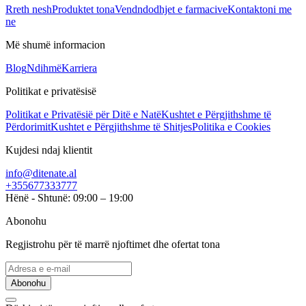
Rreth nesh
Produktet tona
Vendndodhjet e farmacive
Kontaktoni me
ne
Më shumë informacion
Blog
Ndihmë
Karriera
Politikat e privatësisë
Politikat e Privatësië për Ditë e Natë
Kushtet e Përgjithshme të
Përdorimit
Kushtet e Përgjithshme të Shitjes
Politika e Cookies
Kujdesi ndaj klientit
info@ditenate.al
+355677333777
Hënë - Shtunë: 09:00 – 19:00
Abonohu
Regjistrohu për të marrë njoftimet dhe ofertat tona
Abonohu