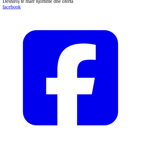
Dëshiroj të marr njoftime dhe oferta
facebook