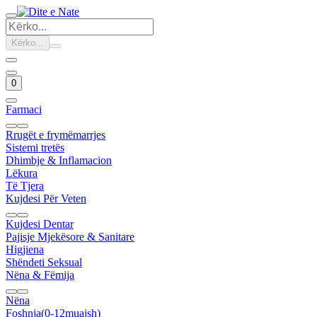
Kërko...
0
Farmaci
Rrugët e frymëmarrjes
Sistemi tretës
Dhimbje & Inflamacion
Lëkura
Të Tjera
Kujdesi Për Veten
Kujdesi Dentar
Pajisje Mjekësore & Sanitare
Higjiena
Shëndeti Seksual
Nëna & Fëmija
Nëna
Foshnja(0-12muajsh)