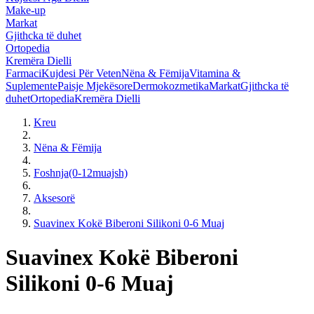
Make-up
Markat
Gjithcka të duhet
Ortopedia
Kremëra Dielli
Farmaci
Kujdesi Për Veten
Nëna & Fëmija
Vitamina &
Suplemente
Paisje Mjekësore
Dermokozmetika
Markat
Gjithcka të
duhet
Ortopedia
Kremëra Dielli
Kreu
Nëna & Fëmija
Foshnja(0-12muajsh)
Aksesorë
Suavinex Kokë Biberoni Silikoni 0-6 Muaj
Suavinex Kokë Biberoni
Silikoni 0-6 Muaj