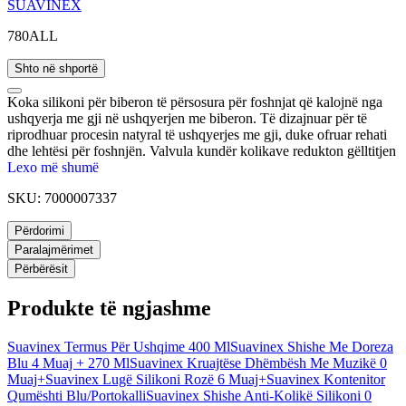
SUAVINEX
780ALL
Shto në shportë
Koka silikoni për biberon të përsosura për foshnjat që kalojnë nga
ushqyerja me gji në ushqyerjen me biberon. Të dizajnuar për të
riprodhuar procesin natyral të ushqyerjes me gji, duke ofruar rehati
dhe lehtësi për foshnjën. Valvula kundër kolikave redukton gëlltitjen
e ajrit, duke ndihmuar në parandalimin e gazrave dhe kolikave. Janë
Lexo më shumë
pa BPA dhe vijnë në një paketë prej dy copash.
SKU:
7000007337
Përdorimi
Paralajmërimet
Përbërësit
Produkte të ngjashme
Suavinex Termus Për Ushqime 400 Ml
Suavinex Shishe Me Doreza
Blu 4 Muaj + 270 Ml
Suavinex Kruajtëse Dhëmbësh Me Muzikë 0
Muaj+
Suavinex Lugë Silikoni Rozë 6 Muaj+
Suavinex Kontenitor
Qumështi Blu/Portokalli
Suavinex Shishe Anti-Kolikë Silikoni 0