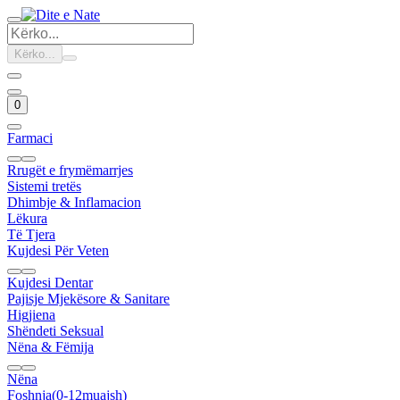
Kërko...
0
Farmaci
Rrugët e frymëmarrjes
Sistemi tretës
Dhimbje & Inflamacion
Lëkura
Të Tjera
Kujdesi Për Veten
Kujdesi Dentar
Pajisje Mjekësore & Sanitare
Higjiena
Shëndeti Seksual
Nëna & Fëmija
Nëna
Foshnja(0-12muajsh)