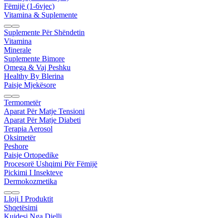
Fëmijë (1-6vjec)
Vitamina & Suplemente
Suplemente Për Shëndetin
Vitamina
Minerale
Suplemente Bimore
Omega & Vaj Peshku
Healthy By Blerina
Paisje Mjekësore
Termometër
Aparat Për Matje Tensioni
Aparat Për Matje Diabeti
Terapia Aerosol
Oksimetër
Peshore
Paisje Ortopedike
Procesorë Ushqimi Për Fëmijë
Pickimi I Insekteve
Dermokozmetika
Lloji I Produktit
Shqetësimi
Kujdesi Nga Dielli