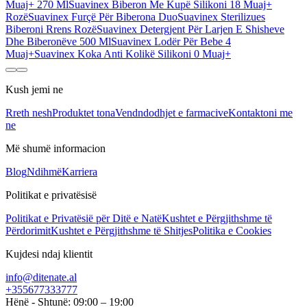
Muaj+ 270 Ml
Suavinex Biberon Me Kupë Silikoni 18 Muaj+
Rozë
Suavinex Furçë Për Biberona Duo
Suavinex Sterilizues
Biberoni Rrens Rozë
Suavinex Detergjent Për Larjen E Shisheve
Dhe Biberonëve 500 Ml
Suavinex Lodër Për Bebe 4
Muaj+
Suavinex Koka Anti Kolikë Silikoni 0 Muaj+
Kush jemi ne
Rreth nesh
Produktet tona
Vendndodhjet e farmacive
Kontaktoni me
ne
Më shumë informacion
Blog
Ndihmë
Karriera
Politikat e privatësisë
Politikat e Privatësië për Ditë e Natë
Kushtet e Përgjithshme të
Përdorimit
Kushtet e Përgjithshme të Shitjes
Politika e Cookies
Kujdesi ndaj klientit
info@ditenate.al
+355677333777
Hënë - Shtunë: 09:00 – 19:00