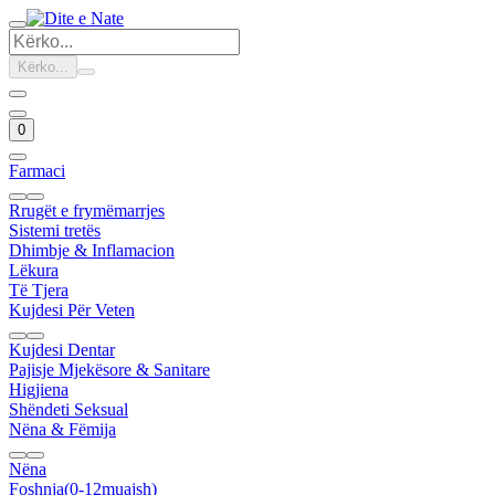
Kërko...
0
Farmaci
Rrugët e frymëmarrjes
Sistemi tretës
Dhimbje & Inflamacion
Lëkura
Të Tjera
Kujdesi Për Veten
Kujdesi Dentar
Pajisje Mjekësore & Sanitare
Higjiena
Shëndeti Seksual
Nëna & Fëmija
Nëna
Foshnja(0-12muajsh)