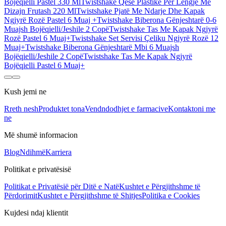
Bojëqielli Pastel 330 Ml
Twistshake Qese Plastike Për Lëngje Me
Dizajn Frutash 220 Ml
Twistshake Pjatë Me Ndarje Dhe Kapak
Ngjyrë Rozë Pastel 6 Muaj +
Twistshake Biberona Gënjeshtarë 0-6
Muajsh Bojëqielli/Jeshile 2 Copë
Twistshake Tas Me Kapak Ngjyrë
Rozë Pastel 6 Muaj+
Twistshake Set Servisi Çeliku Ngjyrë Rozë 12
Muaj+
Twistshake Biberona Gënjeshtarë Mbi 6 Muajsh
Bojëqielli/Jeshile 2 Copë
Twistshake Tas Me Kapak Ngjyrë
Bojëqielli Pastel 6 Muaj+
Kush jemi ne
Rreth nesh
Produktet tona
Vendndodhjet e farmacive
Kontaktoni me
ne
Më shumë informacion
Blog
Ndihmë
Karriera
Politikat e privatësisë
Politikat e Privatësië për Ditë e Natë
Kushtet e Përgjithshme të
Përdorimit
Kushtet e Përgjithshme të Shitjes
Politika e Cookies
Kujdesi ndaj klientit