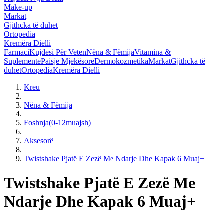
Make-up
Markat
Gjithcka të duhet
Ortopedia
Kremëra Dielli
Farmaci
Kujdesi Për Veten
Nëna & Fëmija
Vitamina &
Suplemente
Paisje Mjekësore
Dermokozmetika
Markat
Gjithcka të
duhet
Ortopedia
Kremëra Dielli
Kreu
Nëna & Fëmija
Foshnja(0-12muajsh)
Aksesorë
Twistshake Pjatë E Zezë Me Ndarje Dhe Kapak 6 Muaj+
Twistshake Pjatë E Zezë Me
Ndarje Dhe Kapak 6 Muaj+