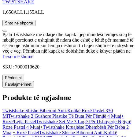
TWISTSHAKE
1,650ALL
1,155ALL
Shto në shportë
Pjata Twistshake me ndarje dhe kapak i jep mundësi fëmijës suaj të
mbajë porcionet e ushqimit të ndara dhe është e lehtë për mamanë të
sistemojë ushqimin kur fëmija dëshiron t’i hajë ushqimet e ndryshme
veç e veç. Përmban një kapak të dobishëm duke e kthyer pjatën në
një kuti ushqimi për ushqimet që ngelen ose për ti ruajtur ato. Pjata
Lexo më shumë
Twistshake me ndarje dhe kapak: Është e përshtatshme për bebe 6
SKU:
7000010620
muajsh e sipër. Mund të përdoret në mikrovalë dhe të lahet në
lavapjatëse. Ka bazë kundër rrëshqitjes që nuk e lejon pjatën të
Përdorimi
rrëshqasë lehtësisht në tavolinën e ngrënies. Nuk përmban BPA.
Përbëhet nga material plastik PP dhe TPE.
Paralajmërimet
Produkte të ngjashme
Twistshake Shishe Biberoni Anti-Kolikë Rozë Pastel 330
Ml
Twistshake 2 Gushore Plastike Të Buta Për Fëmijë 4 Muaj+
Rozë/Lejla Pastel
Twistshake Set Me 3 Lugë Për Ushqyerje Ngjyrë
Rozë Pastel 4 Muaj+
Twistshake Kruajtëse Dhëmbësh Për Beba 2
Muaj+ Rozë Pastel
Twistshake Shishe Biberoni Anti-Kolikë