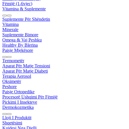
Fëmijë (1-6vjec)
Vitamina & Suplemente
Suplemente Për Shëndetin
Vitamina
Minerale
Suplemente Bimore
Omega & Vaj Peshku
Healthy By Blerina
Paisje Mjekësore
Termometër
Aparat Për Matje Tensioni
Aparat Për Matje Diabeti
Terapia Aerosol
Oksimetër
Peshore
Paisje Ortopedike
Procesorë Ushqimi Për Fëmijë
Pickimi I Insekteve
Dermokozmetika
Lloji I Produktit
Shqetësimi
Kujdesi Nga Dielli