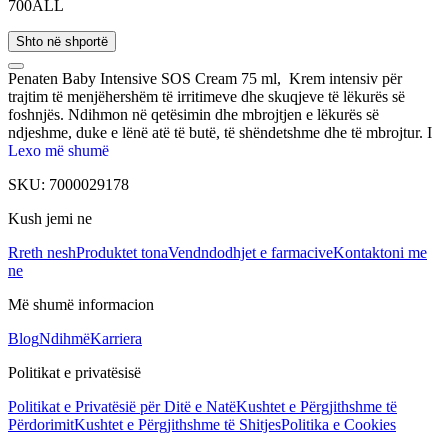
700ALL
Shto në shportë
Penaten Baby Intensive SOS Cream 75 ml, Krem intensiv për
trajtim të menjëhershëm të irritimeve dhe skuqjeve të lëkurës së
foshnjës. Ndihmon në qetësimin dhe mbrojtjen e lëkurës së
ndjeshme, duke e lënë atë të butë, të shëndetshme dhe të mbrojtur. I
testuar dermatologjikisht dhe i përshtatshëm për përdorim të
Lexo më shumë
përditshëm.
SKU:
7000029178
Kush jemi ne
Rreth nesh
Produktet tona
Vendndodhjet e farmacive
Kontaktoni me
ne
Më shumë informacion
Blog
Ndihmë
Karriera
Politikat e privatësisë
Politikat e Privatësië për Ditë e Natë
Kushtet e Përgjithshme të
Përdorimit
Kushtet e Përgjithshme të Shitjes
Politika e Cookies