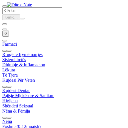
Kërko...
0
Farmaci
Rrugët e frymëmarrjes
Sistemi tretës
Dhimbje & Inflamacion
Lëkura
Të Tjera
Kujdesi Për Veten
Kujdesi Dentar
Pajisje Mjekësore & Sanitare
Higjiena
Shëndeti Seksual
Nëna & Fëmija
Nëna
Foshnja(0-12muajsh)