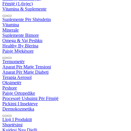
Fëmijë (1-6vjec)
Vitamina & Suplemente
Suplemente Për Shëndetin
Vitamina
Minerale
Suplemente Bimore
Omega & Vaj Peshku
Healthy By Blerina
Paisje Mjekësore
Termometër
Aparat Për Matje Tensioni
Aparat Për Matje Diabeti
Terapia Aerosol
Oksimetër
Peshore
Paisje Ortopedike
Procesorë Ushqimi Për Fëmijë
Pickimi I Insekteve
Dermokozmetika
Lloji I Produktit
Shqetësimi
Kujdesi Nga Dielli