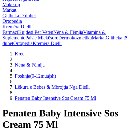
Make-up
Markat
Gjithcka të duhet
Ortopedia
Kremëra Dielli
Farmaci
Kujdesi Për Veten
Nëna & Fëmija
Vitamina &
Suplemente
Paisje Mjekësore
Dermokozmetika
Markat
Gjithcka të
duhet
Ortopedia
Kremëra Dielli
Kreu
Nëna & Fëmija
Foshnja(0-12muajsh)
Lëkura e Bebes & Mbrojtja Nga Dielli
Penaten Baby Intensive Sos Cream 75 Ml
Penaten Baby Intensive Sos
Cream 75 Ml