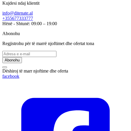
Kujdesi ndaj klientit
info@ditenate.al
+355677333777
Hënë - Shtunë: 09:00 – 19:00
Abonohu
Regjistrohu për të marrë njoftimet dhe ofertat tona
Abonohu
Dëshiroj të marr njoftime dhe oferta
facebook