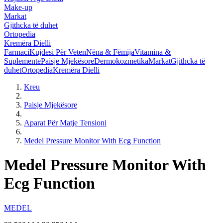
Make-up
Markat
Gjithcka të duhet
Ortopedia
Kremëra Dielli
Farmaci
Kujdesi Për Veten
Nëna & Fëmija
Vitamina &
Suplemente
Paisje Mjekësore
Dermokozmetika
Markat
Gjithcka të
duhet
Ortopedia
Kremëra Dielli
Kreu
Paisje Mjekësore
Aparat Për Matje Tensioni
Medel Pressure Monitor With Ecg Function
Medel Pressure Monitor With
Ecg Function
MEDEL