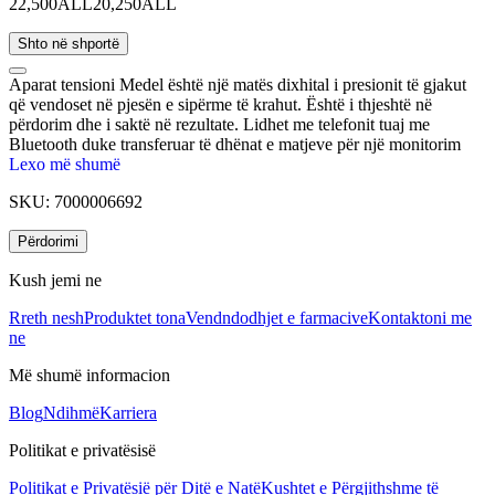
22,500ALL
20,250ALL
Shto në shportë
Aparat tensioni Medel është një matës dixhital i presionit të gjakut
që vendoset në pjesën e sipërme të krahut. Është i thjeshtë në
përdorim dhe i saktë në rezultate. Lidhet me telefonit tuaj me
Bluetooth duke transferuar të dhënat e matjeve për një monitorim
ideal të tensionit dhe të rrahurave të zemrës. Rekomandohet të
Lexo më shumë
përdoret për monitorimin e tensionit të gjakut tek presonat me
SKU:
7000006692
hipertension.
Përdorimi
Kush jemi ne
Rreth nesh
Produktet tona
Vendndodhjet e farmacive
Kontaktoni me
ne
Më shumë informacion
Blog
Ndihmë
Karriera
Politikat e privatësisë
Politikat e Privatësië për Ditë e Natë
Kushtet e Përgjithshme të