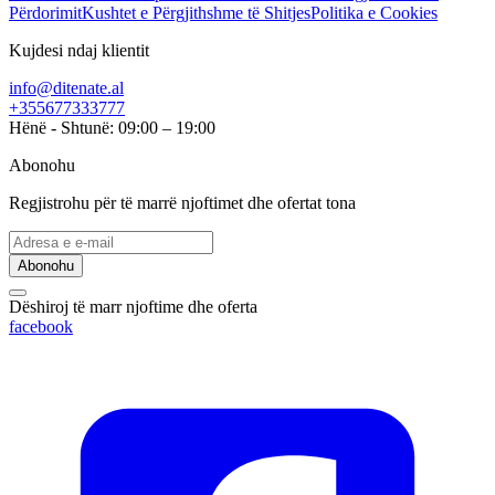
Përdorimit
Kushtet e Përgjithshme të Shitjes
Politika e Cookies
Kujdesi ndaj klientit
info@ditenate.al
+355677333777
Hënë - Shtunë: 09:00 – 19:00
Abonohu
Regjistrohu për të marrë njoftimet dhe ofertat tona
Abonohu
Dëshiroj të marr njoftime dhe oferta
facebook