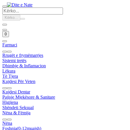
Kërko...
0
Farmaci
Rrugët e frymëmarrjes
Sistemi tretës
Dhimbje & Inflamacion
Lëkura
Të Tjera
Kujdesi Për Veten
Kujdesi Dentar
Pajisje Mjekësore & Sanitare
Higjiena
Shëndeti Seksual
Nëna & Fëmija
Nëna
Foshnja(0-12muajsh)