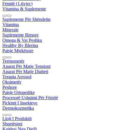
Fëmijë (1-6vjec)
Vitamina & Suplemente
Suplemente Për Shëndetin
Vitamina
Minerale
Suplemente Bimore
Omega & Vaj Peshku
Healthy By Blerina
Paisje Mjekësore
Termometër
Aparat Për Matje Tensioni
Aparat Për Matje Diabeti
Terapia Aerosol
Oksimetër
Peshore
Paisje Ortopedike
Procesorë Ushqimi Për Fëmijë
Pickimi I Insekteve
Dermokozmetika
Lloji I Produktit
Shqetësimi
Kujdesi Nga Dielli