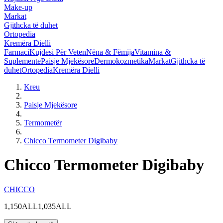
Make-up
Markat
Gjithcka të duhet
Ortopedia
Kremëra Dielli
Farmaci
Kujdesi Për Veten
Nëna & Fëmija
Vitamina &
Suplemente
Paisje Mjekësore
Dermokozmetika
Markat
Gjithcka të
duhet
Ortopedia
Kremëra Dielli
Kreu
Paisje Mjekësore
Termometër
Chicco Termometer Digibaby
Chicco Termometer Digibaby
CHICCO
1,150ALL
1,035ALL