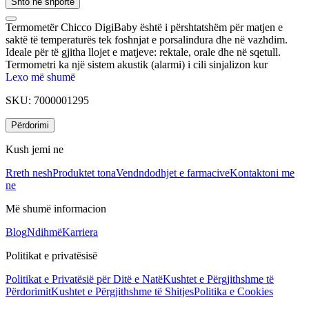
Shto në shportë
Termometër Chicco DigiBaby është i përshtatshëm për matjen e
saktë të temperaturës tek foshnjat e porsalindura dhe në vazhdim.
Ideale për të gjitha llojet e matjeve: rektale, orale dhe në sqetull.
Termometri ka një sistem akustik (alarmi) i cili sinjalizon kur
temperatura kalon mbi 37.8 gradë. Fiket automatikisht pas 10
Lexo më shumë
minutash. Praktik dhe shumë i thjeshtë për tu përdorur.
SKU:
7000001295
Përdorimi
Kush jemi ne
Rreth nesh
Produktet tona
Vendndodhjet e farmacive
Kontaktoni me
ne
Më shumë informacion
Blog
Ndihmë
Karriera
Politikat e privatësisë
Politikat e Privatësië për Ditë e Natë
Kushtet e Përgjithshme të
Përdorimit
Kushtet e Përgjithshme të Shitjes
Politika e Cookies