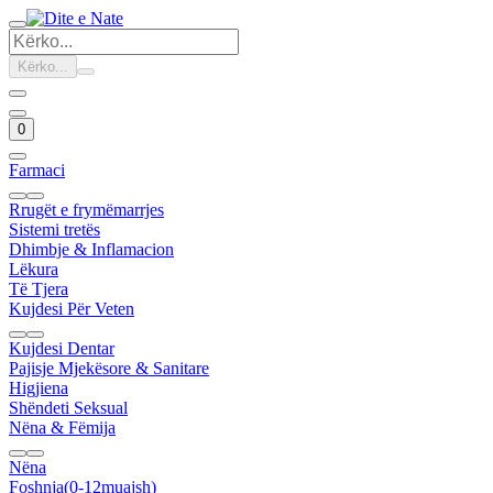
Kërko...
0
Farmaci
Rrugët e frymëmarrjes
Sistemi tretës
Dhimbje & Inflamacion
Lëkura
Të Tjera
Kujdesi Për Veten
Kujdesi Dentar
Pajisje Mjekësore & Sanitare
Higjiena
Shëndeti Seksual
Nëna & Fëmija
Nëna
Foshnja(0-12muajsh)