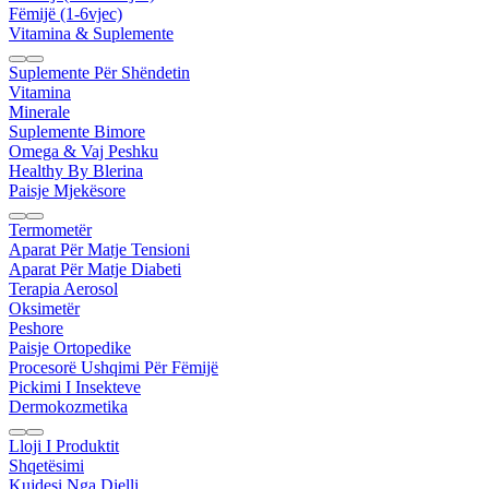
Fëmijë (1-6vjec)
Vitamina & Suplemente
Suplemente Për Shëndetin
Vitamina
Minerale
Suplemente Bimore
Omega & Vaj Peshku
Healthy By Blerina
Paisje Mjekësore
Termometër
Aparat Për Matje Tensioni
Aparat Për Matje Diabeti
Terapia Aerosol
Oksimetër
Peshore
Paisje Ortopedike
Procesorë Ushqimi Për Fëmijë
Pickimi I Insekteve
Dermokozmetika
Lloji I Produktit
Shqetësimi
Kujdesi Nga Dielli