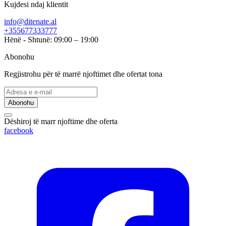
Kujdesi ndaj klientit
info@ditenate.al
+355677333777
Hënë - Shtunë: 09:00 – 19:00
Abonohu
Regjistrohu për të marrë njoftimet dhe ofertat tona
Abonohu
Dëshiroj të marr njoftime dhe oferta
facebook