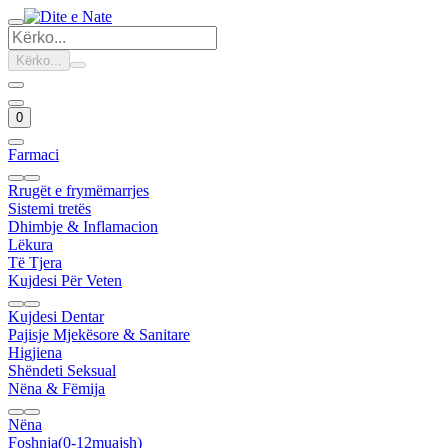
Kërko...
0
Farmaci
Rrugët e frymëmarrjes
Sistemi tretës
Dhimbje & Inflamacion
Lëkura
Të Tjera
Kujdesi Për Veten
Kujdesi Dentar
Pajisje Mjekësore & Sanitare
Higjiena
Shëndeti Seksual
Nëna & Fëmija
Nëna
Foshnja(0-12muajsh)