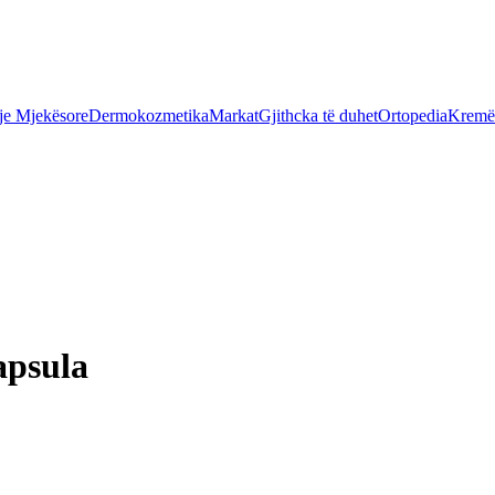
je Mjekësore
Dermokozmetika
Markat
Gjithcka të duhet
Ortopedia
Kremër
apsula