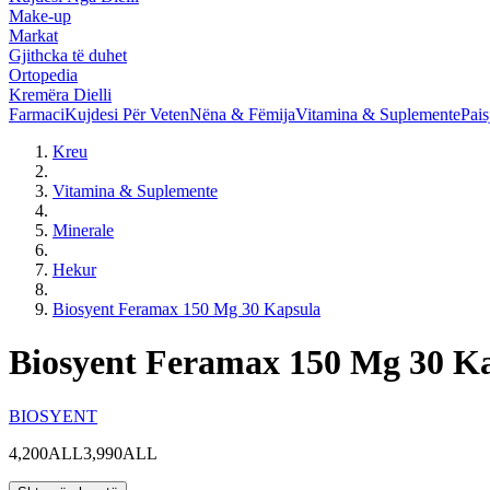
Make-up
Markat
Gjithcka të duhet
Ortopedia
Kremëra Dielli
Farmaci
Kujdesi Për Veten
Nëna & Fëmija
Vitamina & Suplemente
Pais
Kreu
Vitamina & Suplemente
Minerale
Hekur
Biosyent Feramax 150 Mg 30 Kapsula
Biosyent Feramax 150 Mg 30 K
BIOSYENT
4,200ALL
3,990ALL