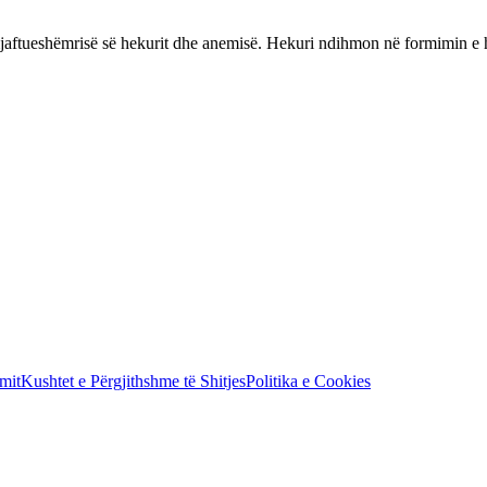
ftueshëmrisë së hekurit dhe anemisë. Hekuri ndihmon në formimin e h
mit
Kushtet e Përgjithshme të Shitjes
Politika e Cookies