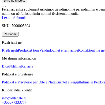
Shto në shportë
Feramax është suplement ushqimor që ndimon në parandalimin e pamja
ndihmon në funksionimin normal të sistemit imunitar.
Lexo më shumë
SKU:
7000005894
Përdorimi
Kush jemi ne
Rreth nesh
Produktet tona
Vendndodhjet e farmacive
Kontaktoni me ne
Më shumë informacion
Blog
Ndihmë
Karriera
Politikat e privatësisë
Politikat e Privatësië për Ditë e Natë
Kushtet e Përgjithshme të Përdori
Kujdesi ndaj klientit
info@ditenate.al
+355677333777