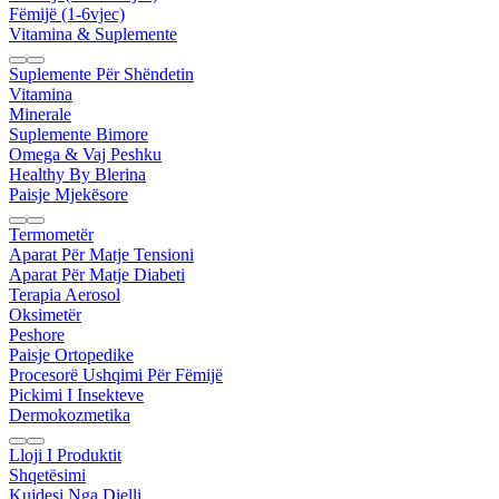
Fëmijë (1-6vjec)
Vitamina & Suplemente
Suplemente Për Shëndetin
Vitamina
Minerale
Suplemente Bimore
Omega & Vaj Peshku
Healthy By Blerina
Paisje Mjekësore
Termometër
Aparat Për Matje Tensioni
Aparat Për Matje Diabeti
Terapia Aerosol
Oksimetër
Peshore
Paisje Ortopedike
Procesorë Ushqimi Për Fëmijë
Pickimi I Insekteve
Dermokozmetika
Lloji I Produktit
Shqetësimi
Kujdesi Nga Dielli