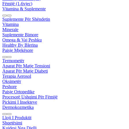
Fëmijë (1-6vjec)
Vitamina & Suplemente
Suplemente Për Shëndetin
Vitamina
Minerale
Suplemente Bimore
Omega & Vaj Peshku
Healthy By Blerina
Paisje Mjekësore
Termometër
Aparat Për Matje Tensioni
Aparat Për Matje Diabeti
Terapia Aerosol
Oksimetër
Peshore
Paisje Ortopedike
Procesorë Ushqimi Për Fëmijë
Pickimi I Insekteve
Dermokozmetika
Lloji I Produktit
Shqetësimi
Kujdesi Nga Dielli