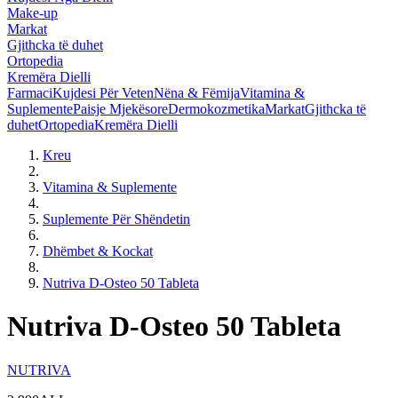
Make-up
Markat
Gjithcka të duhet
Ortopedia
Kremëra Dielli
Farmaci
Kujdesi Për Veten
Nëna & Fëmija
Vitamina &
Suplemente
Paisje Mjekësore
Dermokozmetika
Markat
Gjithcka të
duhet
Ortopedia
Kremëra Dielli
Kreu
Vitamina & Suplemente
Suplemente Për Shëndetin
Dhëmbet & Kockat
Nutriva D-Osteo 50 Tableta
Nutriva D-Osteo 50 Tableta
NUTRIVA