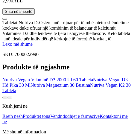
2,990ALL
Shto në shportë
Tabletat Nutriva D-Osteo janë krijuar për të mbështetur shëndetin e
kockave duke ofruar një kombinim të balancuar të kalciumit,
Vitaminës D3 dhe lëndëve të tjera ushqyese thelbësore. Këto tableta
janë ideale për individët që kërkojnë të forcojnë kockat, të
parandalojnë osteoporozën ose të ruajnë densitetin e shëndetshëm të
Lexo më shumë
kockave me kalimin e moshës. D-Osteo mbështet përthithjen e
SKU:
7000022990
kalciumit dhe mineralizimin e kockave, duke ndihmuar në mbajtjen
e kockave të forta dhe elastike.
Produkte të ngjashme
Nutriva Vegan Vitaminë D3 2000 Ui 60 Tableta
Nutriva Vegan D3
Hd Pika 30 Ml
Nutriva Magnezium 30 Bustina
Nutriva Vegan K2 30
Tableta
Kush jemi ne
Rreth nesh
Produktet tona
Vendndodhjet e farmacive
Kontaktoni me
ne
Më shumë informacion