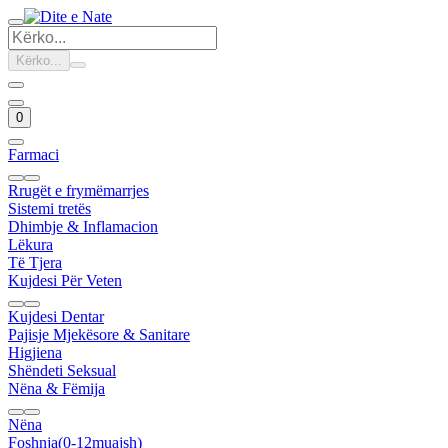
Kërko...
0
Farmaci
Rrugët e frymëmarrjes
Sistemi tretës
Dhimbje & Inflamacion
Lëkura
Të Tjera
Kujdesi Për Veten
Kujdesi Dentar
Pajisje Mjekësore & Sanitare
Higjiena
Shëndeti Seksual
Nëna & Fëmija
Nëna
Foshnja(0-12muajsh)