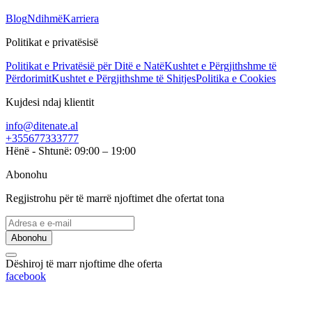
Blog
Ndihmë
Karriera
Politikat e privatësisë
Politikat e Privatësië për Ditë e Natë
Kushtet e Përgjithshme të
Përdorimit
Kushtet e Përgjithshme të Shitjes
Politika e Cookies
Kujdesi ndaj klientit
info@ditenate.al
+355677333777
Hënë - Shtunë: 09:00 – 19:00
Abonohu
Regjistrohu për të marrë njoftimet dhe ofertat tona
Abonohu
Dëshiroj të marr njoftime dhe oferta
facebook