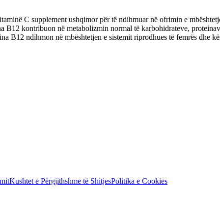
aminë C supplement ushqimor për të ndihmuar në ofrimin e mbështetjes o
a B12 kontribuon në metabolizmin normal të karbohidrateve, proteinav
a B12 ndihmon në mbështetjen e sistemit riprodhues të femrës dhe kësh
mit
Kushtet e Përgjithshme të Shitjes
Politika e Cookies