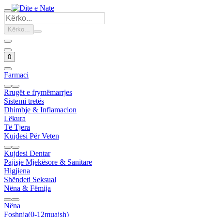
Kërko...
0
Farmaci
Rrugët e frymëmarrjes
Sistemi tretës
Dhimbje & Inflamacion
Lëkura
Të Tjera
Kujdesi Për Veten
Kujdesi Dentar
Pajisje Mjekësore & Sanitare
Higjiena
Shëndeti Seksual
Nëna & Fëmija
Nëna
Foshnja(0-12muajsh)