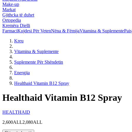
Make-up
Markat
Gjithcka të duhet
Ortopedia
Kremëra Dielli
Farmaci
Kujdesi Për Veten
Nëna & Fëmija
Vitamina & Suplemente
Pais
Kreu
Vitamina & Suplemente
Suplemente Për Shëndetin
Energjia
Healthaid Vitamin B12 Spray
Healthaid Vitamin B12 Spray
HEALTHAID
2,600ALL
2,080ALL