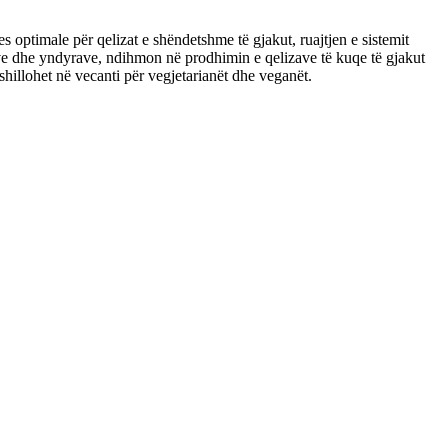
ptimale për qelizat e shëndetshme të gjakut, ruajtjen e sistemit
e dhe yndyrave, ndihmon në prodhimin e qelizave të kuqe të gjakut
illohet në vecanti për vegjetarianët dhe veganët.