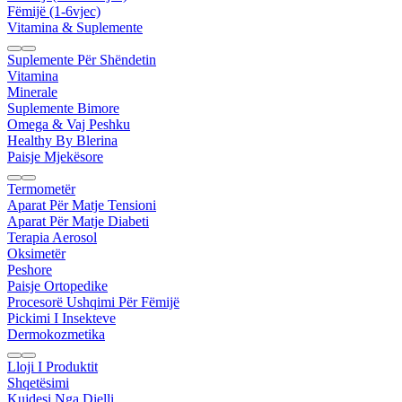
Fëmijë (1-6vjec)
Vitamina & Suplemente
Suplemente Për Shëndetin
Vitamina
Minerale
Suplemente Bimore
Omega & Vaj Peshku
Healthy By Blerina
Paisje Mjekësore
Termometër
Aparat Për Matje Tensioni
Aparat Për Matje Diabeti
Terapia Aerosol
Oksimetër
Peshore
Paisje Ortopedike
Procesorë Ushqimi Për Fëmijë
Pickimi I Insekteve
Dermokozmetika
Lloji I Produktit
Shqetësimi
Kujdesi Nga Dielli