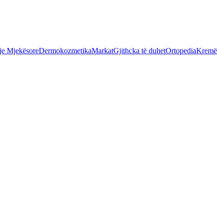
je Mjekësore
Dermokozmetika
Markat
Gjithcka të duhet
Ortopedia
Kremër