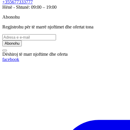
+355677333777
Hënë - Shtunë: 09:00 – 19:00
Abonohu
Regjistrohu për të marrë njoftimet dhe ofertat tona
Abonohu
Dëshiroj të marr njoftime dhe oferta
facebook