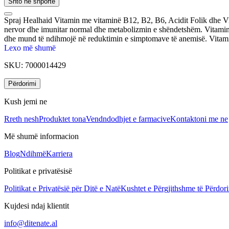
Shto në shportë
Spraj Healhaid Vitamin me vitaminë B12, B2, B6, Acidit Folik dhe Vit
nervor dhe imunitar normal dhe metabolizmin e shëndetshëm. Vitamin
dhe mund të ndihmojë në reduktimin e simptomave të anemisë. Vitamin
Lexo më shumë
SKU:
7000014429
Përdorimi
Kush jemi ne
Rreth nesh
Produktet tona
Vendndodhjet e farmacive
Kontaktoni me ne
Më shumë informacion
Blog
Ndihmë
Karriera
Politikat e privatësisë
Politikat e Privatësië për Ditë e Natë
Kushtet e Përgjithshme të Përdori
Kujdesi ndaj klientit
info@ditenate.al