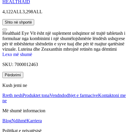
HEALTHAID
4,122ALL
3,298ALL
Shto në shportë
Healthaid Eye Vit ësht një suplement ushqimor në trajtë tabletash i
formuluar nga kombinimi i një shumëlojshmërie lëndësh ushqyese
për të mbështetur shëndetin e syve tuaj dhe për të ruajtur qartësinë
vizuale. Luteina dhe Zeaxanthin mbrojnë retinën nga dëmtimi
oksidativ i shkaktuar nga drita blu. Riboflavina mund të ndihmojë në
Lexo më shumë
parandalimin e ndryshimeve strukturore brenda kornesë. Vitamina E
SKU:
7000012463
dhe C veprojnë si antioksidantë të fuqishëm, duke mbrojtur qelizat
nga dëmtimi oksidativ i shkaktuar nga radikalet e lira.
Përdorimi
Kush jemi ne
Rreth nesh
Produktet tona
Vendndodhjet e farmacive
Kontaktoni me
ne
Më shumë informacion
Blog
Ndihmë
Karriera
Politikat e privatësisë