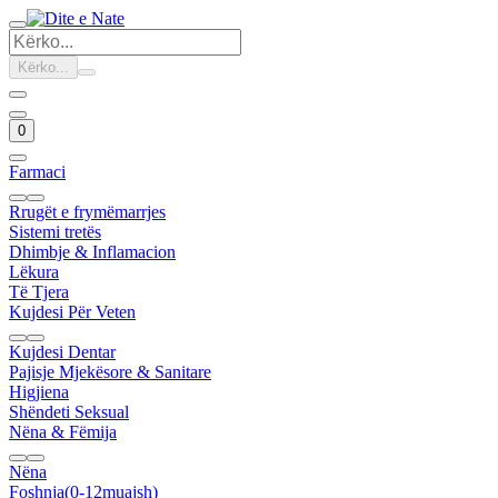
Kërko...
0
Farmaci
Rrugët e frymëmarrjes
Sistemi tretës
Dhimbje & Inflamacion
Lëkura
Të Tjera
Kujdesi Për Veten
Kujdesi Dentar
Pajisje Mjekësore & Sanitare
Higjiena
Shëndeti Seksual
Nëna & Fëmija
Nëna
Foshnja(0-12muajsh)