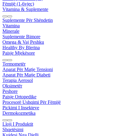
Fëmijë (1-6vjec)
Vitamina & Suplemente
Suplemente Për Shëndetin
Vitamina
Minerale
Suplemente Bimore
Omega & Vaj Peshku
Healthy By Blerina
Paisje Mjekësore
Termometër
Aparat Për Matje Tensioni
Aparat Për Matje Diabeti
Terapia Aerosol
Oksimetër
Peshore
Paisje Ortopedike
Procesorë Ushqimi Për Fëmijë
Pickimi I Insekteve
Dermokozmetika
Lloji I Produktit
Shqetësimi
Kujdesi Nga Dielli