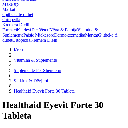
Make-up
Markat
Gjithcka të duhet
Ortopedia
Kremëra Dielli
Farmaci
Kujdesi Për Veten
Nëna & Fëmija
Vitamina &
Suplemente
Paisje Mjekësore
Dermokozmetika
Markat
Gjithcka të
duhet
Ortopedia
Kremëra Dielli
Kreu
Vitamina & Suplemente
Suplemente Për Shëndetin
Shikimi & Dëgjimi
Healthaid Eyevit Forte 30 Tableta
Healthaid Eyevit Forte 30
Tableta