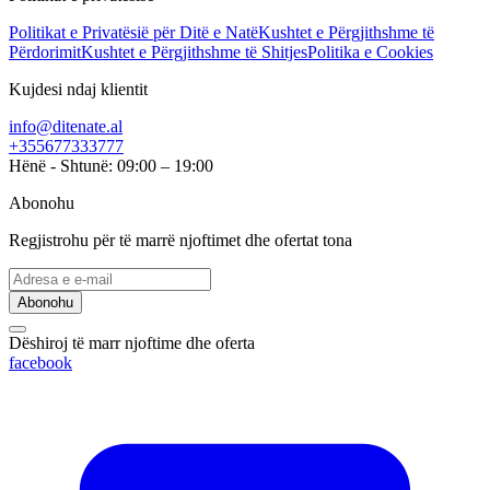
Politikat e Privatësië për Ditë e Natë
Kushtet e Përgjithshme të
Përdorimit
Kushtet e Përgjithshme të Shitjes
Politika e Cookies
Kujdesi ndaj klientit
info@ditenate.al
+355677333777
Hënë - Shtunë: 09:00 – 19:00
Abonohu
Regjistrohu për të marrë njoftimet dhe ofertat tona
Abonohu
Dëshiroj të marr njoftime dhe oferta
facebook