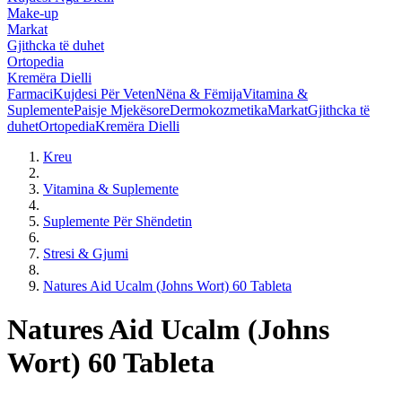
Make-up
Markat
Gjithcka të duhet
Ortopedia
Kremëra Dielli
Farmaci
Kujdesi Për Veten
Nëna & Fëmija
Vitamina &
Suplemente
Paisje Mjekësore
Dermokozmetika
Markat
Gjithcka të
duhet
Ortopedia
Kremëra Dielli
Kreu
Vitamina & Suplemente
Suplemente Për Shëndetin
Stresi & Gjumi
Natures Aid Ucalm (Johns Wort) 60 Tableta
Natures Aid Ucalm (Johns
Wort) 60 Tableta