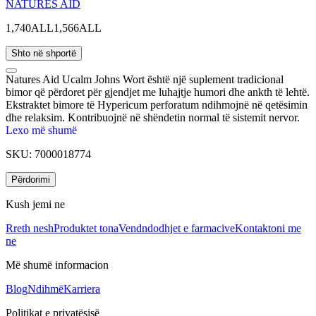
NATURES AID
1,740ALL
1,566ALL
Shto në shportë
Natures Aid Ucalm Johns Wort është një suplement tradicional
bimor që përdoret për gjendjet me luhajtje humori dhe ankth të lehtë.
Ekstraktet bimore të Hypericum perforatum ndihmojnë në qetësimin
dhe relaksim. Kontribuojnë në shëndetin normal të sistemit nervor.
Redukton simptomat e ankthit dhe ndihmon në qetësimin e stresit
Lexo më shumë
dhe atakut të panikut. Ndihmon në rënien në gjumë dhe për një
SKU:
7000018774
gjumë më të qetë.
Përdorimi
Kush jemi ne
Rreth nesh
Produktet tona
Vendndodhjet e farmacive
Kontaktoni me
ne
Më shumë informacion
Blog
Ndihmë
Karriera
Politikat e privatësisë