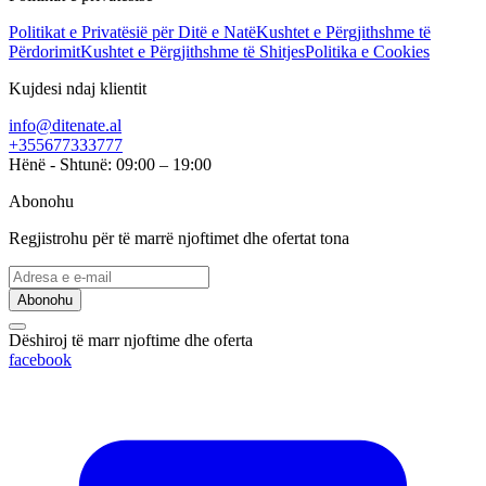
Politikat e Privatësië për Ditë e Natë
Kushtet e Përgjithshme të
Përdorimit
Kushtet e Përgjithshme të Shitjes
Politika e Cookies
Kujdesi ndaj klientit
info@ditenate.al
+355677333777
Hënë - Shtunë: 09:00 – 19:00
Abonohu
Regjistrohu për të marrë njoftimet dhe ofertat tona
Abonohu
Dëshiroj të marr njoftime dhe oferta
facebook