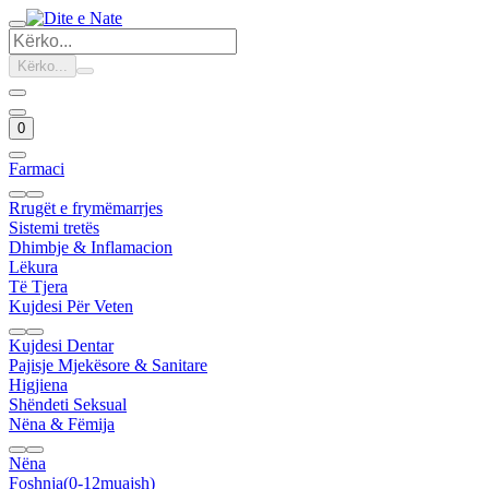
Kërko...
0
Farmaci
Rrugët e frymëmarrjes
Sistemi tretës
Dhimbje & Inflamacion
Lëkura
Të Tjera
Kujdesi Për Veten
Kujdesi Dentar
Pajisje Mjekësore & Sanitare
Higjiena
Shëndeti Seksual
Nëna & Fëmija
Nëna
Foshnja(0-12muajsh)