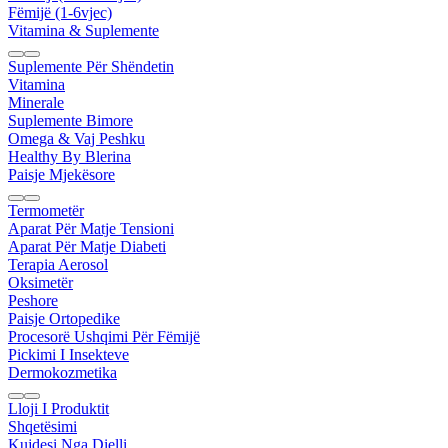
Fëmijë (1-6vjec)
Vitamina & Suplemente
Suplemente Për Shëndetin
Vitamina
Minerale
Suplemente Bimore
Omega & Vaj Peshku
Healthy By Blerina
Paisje Mjekësore
Termometër
Aparat Për Matje Tensioni
Aparat Për Matje Diabeti
Terapia Aerosol
Oksimetër
Peshore
Paisje Ortopedike
Procesorë Ushqimi Për Fëmijë
Pickimi I Insekteve
Dermokozmetika
Lloji I Produktit
Shqetësimi
Kujdesi Nga Dielli