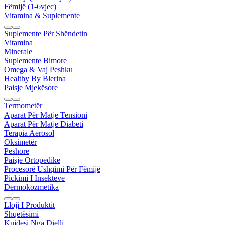
Fëmijë (1-6vjec)
Vitamina & Suplemente
Suplemente Për Shëndetin
Vitamina
Minerale
Suplemente Bimore
Omega & Vaj Peshku
Healthy By Blerina
Paisje Mjekësore
Termometër
Aparat Për Matje Tensioni
Aparat Për Matje Diabeti
Terapia Aerosol
Oksimetër
Peshore
Paisje Ortopedike
Procesorë Ushqimi Për Fëmijë
Pickimi I Insekteve
Dermokozmetika
Lloji I Produktit
Shqetësimi
Kujdesi Nga Dielli