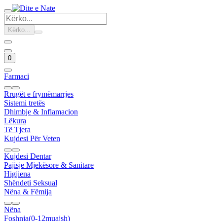
Kërko...
0
Farmaci
Rrugët e frymëmarrjes
Sistemi tretës
Dhimbje & Inflamacion
Lëkura
Të Tjera
Kujdesi Për Veten
Kujdesi Dentar
Pajisje Mjekësore & Sanitare
Higjiena
Shëndeti Seksual
Nëna & Fëmija
Nëna
Foshnja(0-12muajsh)