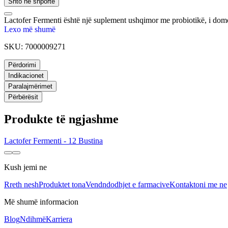
Shto në shportë
Lactofer Fermenti është një suplement ushqimor me probiotikë, i domos
Lexo më shumë
SKU:
7000009271
Përdorimi
Indikacionet
Paralajmërimet
Përbërësit
Produkte të ngjashme
Lactofer Fermenti - 12 Bustina
Kush jemi ne
Rreth nesh
Produktet tona
Vendndodhjet e farmacive
Kontaktoni me ne
Më shumë informacion
Blog
Ndihmë
Karriera