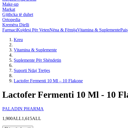
Make-up
Markat
Gjithcka të duhet
Ortopedia
Kremëra Dielli
Farmaci
Kujdesi Për Veten
Nëna & Fëmija
Vitamina & Suplemente
Pais
Kreu
Vitamina & Suplemente
Suplemente Për Shëndetin
Suporti Ndaj Tretjes
Lactofer Fermenti 10 Ml – 10 Flakone
Lactofer Fermenti 10 Ml - 10 F
PALADIN PHARMA
1,900ALL
1,615ALL