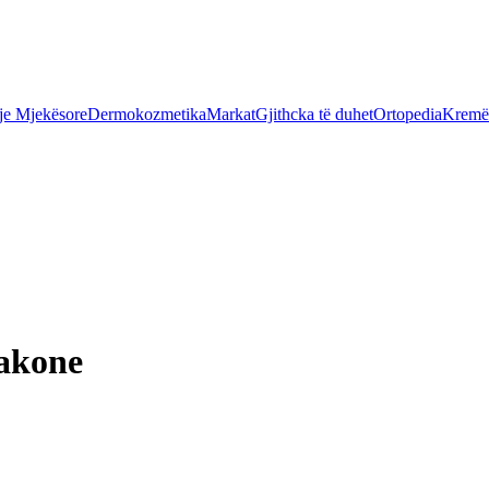
je Mjekësore
Dermokozmetika
Markat
Gjithcka të duhet
Ortopedia
Kremër
lakone