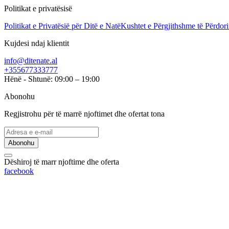
Politikat e privatësisë
Politikat e Privatësië për Ditë e Natë
Kushtet e Përgjithshme të Përdori
Kujdesi ndaj klientit
info@ditenate.al
+355677333777
Hënë - Shtunë: 09:00 – 19:00
Abonohu
Regjistrohu për të marrë njoftimet dhe ofertat tona
Abonohu
Dëshiroj të marr njoftime dhe oferta
facebook