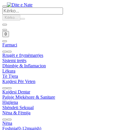
Kërko...
0
Farmaci
Rrugët e frymëmarrjes
Sistemi tretës
Dhimbje & Inflamacion
Lëkura
Të Tjera
Kujdesi Për Veten
Kujdesi Dentar
Pajisje Mjekësore & Sanitare
Higjiena
Shëndeti Seksual
Nëna & Fëmija
Nëna
Foshnja(0-12muajsh)