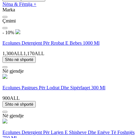
Nëna & Fëmija
+
Marka
Çmimi
- 10%
Ecolunes Detergjent Për Rrobat E Bebes 1000 Ml
1,300ALL
1,170ALL
Shto në shportë
Në gjendje
Ecolunes Pastrues Për Lodrat Dhe Sipërfaqet 300 Ml
900ALL
Shto në shportë
Në gjendje
Ecolunes Detergjent Për Larjen E Shisheve Dhe Enëve Të Foshnjës
750 Ml