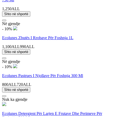
1,250ALL
Shto në shportë
Në gjendje
- 10%
Ecolunes Zbutës I Rrobave Për Foshnja 1L
1,100ALL
990ALL
Shto në shportë
Në gjendje
- 10%
Ecolunes Pastrues I Njollave Për Foshnja 300 Ml
800ALL
720ALL
Shto në shportë
Nuk ka gjendje
Ecolunes Detergjent Për Larjen E Frutave Dhe Perimeve Për