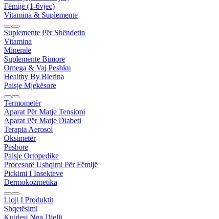
Fëmijë (1-6vjec)
Vitamina & Suplemente
Suplemente Për Shëndetin
Vitamina
Minerale
Suplemente Bimore
Omega & Vaj Peshku
Healthy By Blerina
Paisje Mjekësore
Termometër
Aparat Për Matje Tensioni
Aparat Për Matje Diabeti
Terapia Aerosol
Oksimetër
Peshore
Paisje Ortopedike
Procesorë Ushqimi Për Fëmijë
Pickimi I Insekteve
Dermokozmetika
Lloji I Produktit
Shqetësimi
Kujdesi Nga Dielli