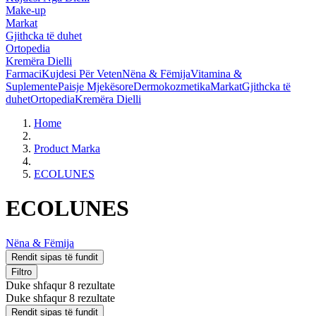
Make-up
Markat
Gjithcka të duhet
Ortopedia
Kremëra Dielli
Farmaci
Kujdesi Për Veten
Nëna & Fëmija
Vitamina &
Suplemente
Paisje Mjekësore
Dermokozmetika
Markat
Gjithcka të
duhet
Ortopedia
Kremëra Dielli
Home
Product Marka
ECOLUNES
ECOLUNES
Nëna & Fëmija
Rendit sipas të fundit
Filtro
Duke shfaqur 8 rezultate
Duke shfaqur 8 rezultate
Rendit sipas të fundit