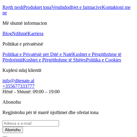
Rreth nesh
Produktet tona
Vendndodhjet e farmacive
Kontaktoni me
ne
Më shumë informacion
Blog
Ndihmë
Karriera
Politikat e privatësisë
Politikat e Privatësië për Ditë e Natë
Kushtet e Përgjithshme të
Përdorimit
Kushtet e Përgjithshme të Shitjes
Politika e Cookies
Kujdesi ndaj klientit
info@ditenate.al
+355677333777
Hënë - Shtunë: 09:00 – 19:00
Abonohu
Regjistrohu për të marrë njoftimet dhe ofertat tona
Abonohu