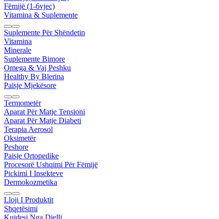
Fëmijë (1-6vjec)
Vitamina & Suplemente
Suplemente Për Shëndetin
Vitamina
Minerale
Suplemente Bimore
Omega & Vaj Peshku
Healthy By Blerina
Paisje Mjekësore
Termometër
Aparat Për Matje Tensioni
Aparat Për Matje Diabeti
Terapia Aerosol
Oksimetër
Peshore
Paisje Ortopedike
Procesorë Ushqimi Për Fëmijë
Pickimi I Insekteve
Dermokozmetika
Lloji I Produktit
Shqetësimi
Kujdesi Nga Dielli