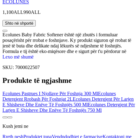
ECOLUNES
1,100ALL
990ALL
Shto në shportë
Ecolunes Baby Fabric Softener është një zbutës i formuluar
posaçërisht për rrobat e foshnjave. Ky produkt siguron që rrobat të
jenë të buta dhe delikate ndaj lëkurës së ndjeshme të foshnjës.
Formula e tij është eko-miqësore dhe e sigurt për t'u përdorur në
rrobat e foshnjave. Përveç kësaj, nuk përmban kimikate të dëmshme,
Lexo më shumë
duke garantuar që rrobat e larë të jenë të sigurta dhe të freskëta për
SKU:
7000022507
çdo foshnjë.
Produkte të ngjashme
Ecolunes Pastrues I Njollave Për Foshnja 300 Ml
Ecolunes
Detergjent Rrobash Për Foshnjat 2L
Ecolunes Detergjent Për Larjen
E Shisheve Dhe Enëve Të Foshnjës 500 Ml
Ecolunes Detergjent Për
Larjen E Shisheve Dhe Enëve Të Foshnjës 750 Ml
Kush jemi ne
Rreth nesh
Produktet tona
Vendndodhjet e farmacive
Kontaktoni me