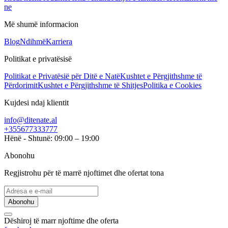
ne
Më shumë informacion
Blog
Ndihmë
Karriera
Politikat e privatësisë
Politikat e Privatësië për Ditë e Natë
Kushtet e Përgjithshme të
Përdorimit
Kushtet e Përgjithshme të Shitjes
Politika e Cookies
Kujdesi ndaj klientit
info@ditenate.al
+355677333777
Hënë - Shtunë: 09:00 – 19:00
Abonohu
Regjistrohu për të marrë njoftimet dhe ofertat tona
Abonohu
Dëshiroj të marr njoftime dhe oferta