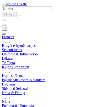
Kërko...
0
Farmaci
Rrugët e frymëmarrjes
Sistemi tretës
Dhimbje & Inflamacion
Lëkura
Të Tjera
Kujdesi Për Veten
Kujdesi Dentar
Pajisje Mjekësore & Sanitare
Higjiena
Shëndeti Seksual
Nëna & Fëmija
Nëna
Foshnja(0-12muajsh)