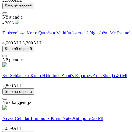
2,100ALL
Shto në shportë
Në gjendje
- 20%
Embryolisse Krem Qumësht Multifunksional I Ngjashëm Me Retinol
4,000ALL
3,200ALL
Shto në shportë
Në gjendje
Svr Sebiaclear Krem Hidratues Zbutës Riparues Anti-Shenja 40 Ml
2,800ALL
Shto në shportë
Nuk ka gjendje
Nivea Cellular Luminous Krem Nate Antinjollë 50 Ml
3,659ALL