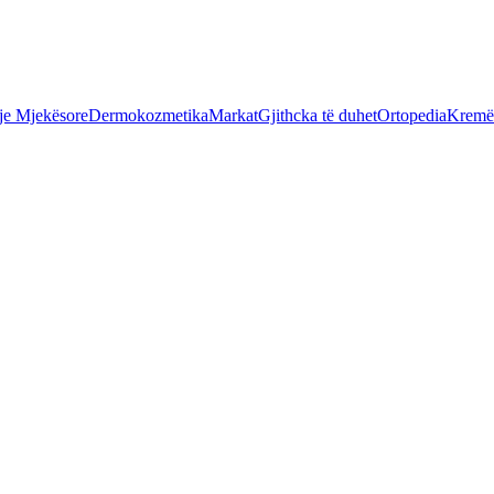
je Mjekësore
Dermokozmetika
Markat
Gjithcka të duhet
Ortopedia
Kremër