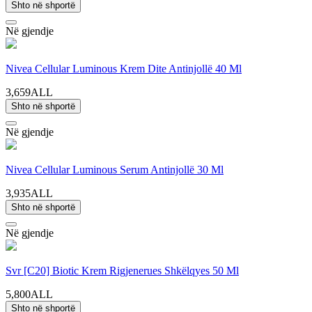
Shto në shportë
Në gjendje
Nivea Cellular Luminous Krem Dite Antinjollë 40 Ml
3,659ALL
Shto në shportë
Në gjendje
Nivea Cellular Luminous Serum Antinjollë 30 Ml
3,935ALL
Shto në shportë
Në gjendje
Svr [C20] Biotic Krem Rigjenerues Shkëlqyes 50 Ml
5,800ALL
Shto në shportë