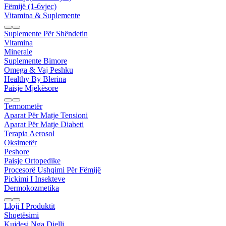
Fëmijë (1-6vjec)
Vitamina & Suplemente
Suplemente Për Shëndetin
Vitamina
Minerale
Suplemente Bimore
Omega & Vaj Peshku
Healthy By Blerina
Paisje Mjekësore
Termometër
Aparat Për Matje Tensioni
Aparat Për Matje Diabeti
Terapia Aerosol
Oksimetër
Peshore
Paisje Ortopedike
Procesorë Ushqimi Për Fëmijë
Pickimi I Insekteve
Dermokozmetika
Lloji I Produktit
Shqetësimi
Kujdesi Nga Dielli