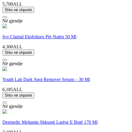
5,700ALL
Shto në shportë
Në gjendje
Svr Clairial Eksfoliues Për Natën 50 Ml
4,300ALL
Shto në shportë
Në gjendje
Youth Lab Dark Spot Remover Serum – 30 Ml
6,185ALL
Shto në shportë
Në gjendje
Dermedic Melumin Shkumë Larëse E Butë 170 Ml