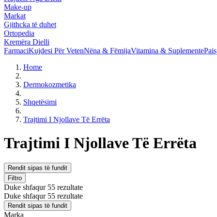
Make-up
Markat
Gjithcka të duhet
Ortopedia
Kremëra Dielli
Farmaci
Kujdesi Për Veten
Nëna & Fëmija
Vitamina & Suplemente
Pais
Home
Dermokozmetika
Shqetësimi
Trajtimi I Njollave Të Errëta
Trajtimi I Njollave Të Errëta
Rendit sipas të fundit
Filtro
Duke shfaqur 55 rezultate
Duke shfaqur 55 rezultate
Rendit sipas të fundit
Marka