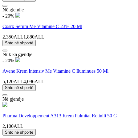
Në gjendje
- 20%
Cosrx Serum Me Vitaminë C 23% 20 Ml
2,350ALL
1,880ALL
Shto në shportë
Nuk ka gjendje
- 20%
Avene Krem Intensiv Me Vitaminë C Iluminues 50 Ml
5,120ALL
4,096ALL
Shto në shportë
Në gjendje
Pharma Developpement A313 Krem Palmitat Retinili 50 G
2,100ALL
Shto në shportë