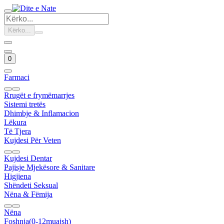
Kërko...
0
Farmaci
Rrugët e frymëmarrjes
Sistemi tretës
Dhimbje & Inflamacion
Lëkura
Të Tjera
Kujdesi Për Veten
Kujdesi Dentar
Pajisje Mjekësore & Sanitare
Higjiena
Shëndeti Seksual
Nëna & Fëmija
Nëna
Foshnja(0-12muajsh)