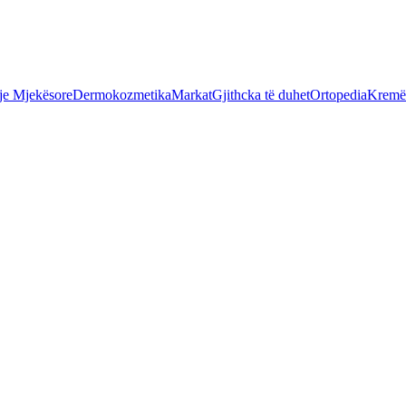
je Mjekësore
Dermokozmetika
Markat
Gjithcka të duhet
Ortopedia
Kremër