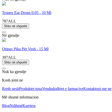
Tropex Ear Drops 0.05 - 10 Ml
787ALL
Shto në shportë
Në gjendje
Otipax Pika Për Vesh - 15 Ml
397ALL
Shto në shportë
Nuk ka gjendje
Kush jemi ne
Rreth nesh
Produktet tona
Vendndodhjet e farmacive
Kontaktoni me ne
Më shumë informacion
Blog
Ndihmë
Karriera