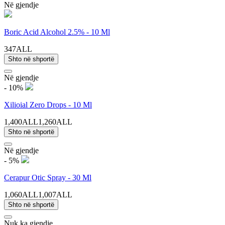
Në gjendje
Boric Acid Alcohol 2.5% - 10 Ml
347ALL
Shto në shportë
Në gjendje
- 10%
Xilioial Zero Drops - 10 Ml
1,400ALL
1,260ALL
Shto në shportë
Në gjendje
- 5%
Cerapur Otic Spray - 30 Ml
1,060ALL
1,007ALL
Shto në shportë
Nuk ka gjendje