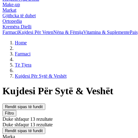
Make-up
Markat
Gjithcka të duhet
Ortopedia
Kremëra Dielli
Farmaci
Kujdesi Për Veten
Nëna & Fëmija
Vitamina & Suplemente
Pais
Home
Farmaci
Të Tjera
Kujdesi Për Sytë & Veshët
Kujdesi Për Sytë & Veshët
Rendit sipas të fundit
Filtro
Duke shfaqur 13 rezultate
Duke shfaqur 13 rezultate
Rendit sipas të fundit
Marka