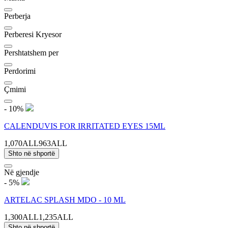
Perberja
Perberesi Kryesor
Pershtatshem per
Perdorimi
Çmimi
- 10%
CALENDUVIS FOR IRRITATED EYES 15ML
1,070ALL
963ALL
Shto në shportë
Në gjendje
- 5%
ARTELAC SPLASH MDO - 10 ML
1,300ALL
1,235ALL
Shto në shportë