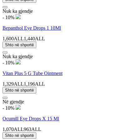
Nuk ka gjendje
- 10%
Bepanthol Eye Drops 1 10Ml
1,600ALL
1,440ALL
Shto në shportë
Nuk ka gjendje
- 10%
Vitan Plus 5 G Tube Ointment
1,329ALL
1,196ALL
Shto në shportë
Në gjendje
- 10%
Ocumill Eye Drops X 15 Ml
1,070ALL
963ALL
Shto në shportë