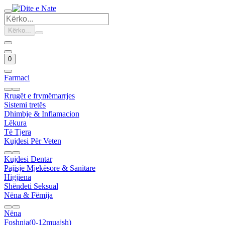
Kërko...
0
Farmaci
Rrugët e frymëmarrjes
Sistemi tretës
Dhimbje & Inflamacion
Lëkura
Të Tjera
Kujdesi Për Veten
Kujdesi Dentar
Pajisje Mjekësore & Sanitare
Higjiena
Shëndeti Seksual
Nëna & Fëmija
Nëna
Foshnja(0-12muajsh)