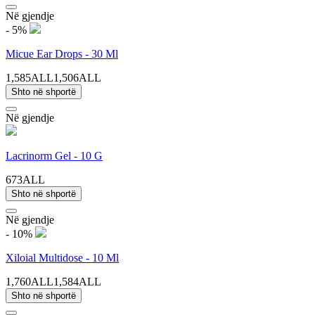
Në gjendje
- 5%
Micue Ear Drops - 30 Ml
1,585ALL
1,506ALL
Shto në shportë
Në gjendje
Lacrinorm Gel - 10 G
673ALL
Shto në shportë
Në gjendje
- 10%
Xiloial Multidose - 10 Ml
1,760ALL
1,584ALL
Shto në shportë