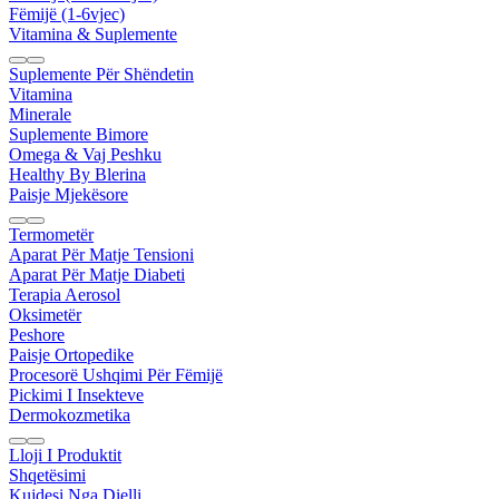
Fëmijë (1-6vjec)
Vitamina & Suplemente
Suplemente Për Shëndetin
Vitamina
Minerale
Suplemente Bimore
Omega & Vaj Peshku
Healthy By Blerina
Paisje Mjekësore
Termometër
Aparat Për Matje Tensioni
Aparat Për Matje Diabeti
Terapia Aerosol
Oksimetër
Peshore
Paisje Ortopedike
Procesorë Ushqimi Për Fëmijë
Pickimi I Insekteve
Dermokozmetika
Lloji I Produktit
Shqetësimi
Kujdesi Nga Dielli