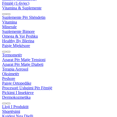
Fëmijë (1-6vjec)
Vitamina & Suplemente
Suplemente Për Shëndetin
Vitamina
Minerale
Suplemente Bimore
Omega & Vaj Peshku
Healthy By Blerina
Paisje Mjekësore
Termometër
Aparat Për Matje Tensioni
Aparat Për Matje Diabeti
Terapia Aerosol
Oksimetër
Peshore
Paisje Ortopedike
Procesorë Ushqimi Për Fëmijë
Pickimi I Insekteve
Dermokozmetika
Lloji I Produktit
Shqetësimi
Kujdesi Nga Dielli