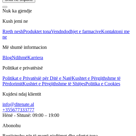
Nuk ka gjendje
Kush jemi ne
Rreth nesh
Produktet tona
Vendndodhjet e farmacive
Kontaktoni me
ne
Më shumë informacion
Blog
Ndihmë
Karriera
Politikat e privatësisë
Politikat e Privatësië për Ditë e Natë
Kushtet e Përgjithshme të
Përdorimit
Kushtet e Përgjithshme të Shitjes
Politika e Cookies
Kujdesi ndaj klientit
info@ditenate.al
+355677333777
Hënë - Shtunë: 09:00 – 19:00
Abonohu
Regjistrohu për të marrë njoftimet dhe ofertat tona