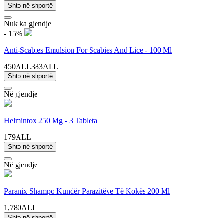
Shto në shportë
Nuk ka gjendje
- 15%
Anti-Scabies Emulsion For Scabies And Lice - 100 Ml
450ALL
383ALL
Shto në shportë
Në gjendje
Helmintox 250 Mg - 3 Tableta
179ALL
Shto në shportë
Në gjendje
Paranix Shampo Kundër Parazitëve Të Kokës 200 Ml
1,780ALL
Shto në shportë