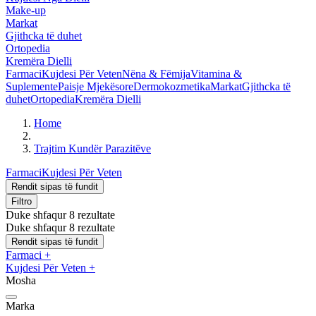
Make-up
Markat
Gjithcka të duhet
Ortopedia
Kremëra Dielli
Farmaci
Kujdesi Për Veten
Nëna & Fëmija
Vitamina &
Suplemente
Paisje Mjekësore
Dermokozmetika
Markat
Gjithcka të
duhet
Ortopedia
Kremëra Dielli
Home
Trajtim Kundër Parazitëve
Farmaci
Kujdesi Për Veten
Rendit sipas të fundit
Filtro
Duke shfaqur 8 rezultate
Duke shfaqur 8 rezultate
Rendit sipas të fundit
Farmaci
+
Kujdesi Për Veten
+
Mosha
Marka