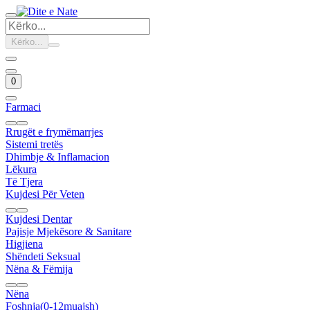
Kërko...
0
Farmaci
Rrugët e frymëmarrjes
Sistemi tretës
Dhimbje & Inflamacion
Lëkura
Të Tjera
Kujdesi Për Veten
Kujdesi Dentar
Pajisje Mjekësore & Sanitare
Higjiena
Shëndeti Seksual
Nëna & Fëmija
Nëna
Foshnja(0-12muajsh)