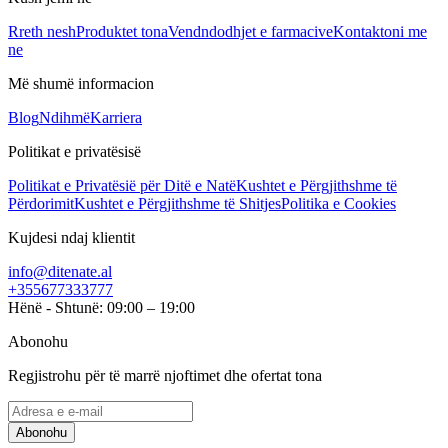
Rreth nesh
Produktet tona
Vendndodhjet e farmacive
Kontaktoni me
ne
Më shumë informacion
Blog
Ndihmë
Karriera
Politikat e privatësisë
Politikat e Privatësië për Ditë e Natë
Kushtet e Përgjithshme të
Përdorimit
Kushtet e Përgjithshme të Shitjes
Politika e Cookies
Kujdesi ndaj klientit
info@ditenate.al
+355677333777
Hënë - Shtunë: 09:00 – 19:00
Abonohu
Regjistrohu për të marrë njoftimet dhe ofertat tona
Abonohu