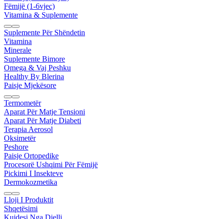
Fëmijë (1-6vjec)
Vitamina & Suplemente
Suplemente Për Shëndetin
Vitamina
Minerale
Suplemente Bimore
Omega & Vaj Peshku
Healthy By Blerina
Paisje Mjekësore
Termometër
Aparat Për Matje Tensioni
Aparat Për Matje Diabeti
Terapia Aerosol
Oksimetër
Peshore
Paisje Ortopedike
Procesorë Ushqimi Për Fëmijë
Pickimi I Insekteve
Dermokozmetika
Lloji I Produktit
Shqetësimi
Kujdesi Nga Dielli