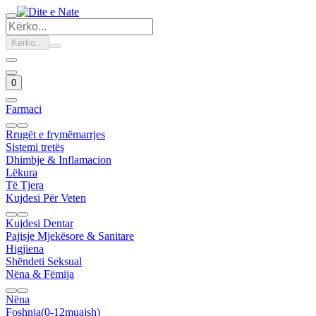
Kërko...
0
Farmaci
Rrugët e frymëmarrjes
Sistemi tretës
Dhimbje & Inflamacion
Lëkura
Të Tjera
Kujdesi Për Veten
Kujdesi Dentar
Pajisje Mjekësore & Sanitare
Higjiena
Shëndeti Seksual
Nëna & Fëmija
Nëna
Foshnja(0-12muajsh)