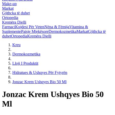
Make-up
Markat
Gjithcka të duhet
Ortopedia
Kremëra Dielli
Farmaci
Kujdesi Për Veten
Nëna & Fëmija
Vitamina &
Suplemente
Paisje Mjekësore
Dermokozmetika
Markat
Gjithcka të
duhet
Ortopedia
Kremëra Dielli
Kreu
Dermokozmetika
Lloji I Produktit
Hidratues & Ushqyes Për Fytyrën
Jonzac Krem Ushqyes Bio 50 Ml
Jonzac Krem Ushqyes Bio 50
Ml