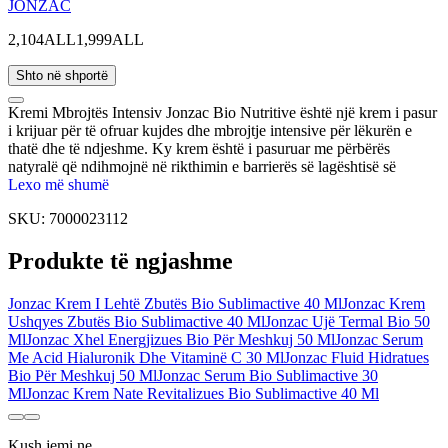
JONZAC
2,104ALL
1,999ALL
Shto në shportë
Kremi Mbrojtës Intensiv Jonzac Bio Nutritive është një krem i pasur
i krijuar për të ofruar kujdes dhe mbrojtje intensive për lëkurën e
thatë dhe të ndjeshme. Ky krem është i pasuruar me përbërës
natyralë që ndihmojnë në rikthimin e barrierës së lagështisë së
lëkurës, shërimin e çarjeve dhe parandalimin e dëmtimit të
Lexo më shumë
mëtejshëm. Formula kremoze përthithet shpejt, duke lënë lëkurën të
SKU:
7000023112
ndihet e butë, e lëmuar dhe thellësisht e hidratuar. Ideal për përdorim
të përditshëm, Kremi Mbrojtës Intensiv Jonzac Bio Nutritive ofron
Produkte të ngjashme
rehati dhe mbrojtje të qëndrueshme edhe për lëkurën më të
ndjeshme.
Jonzac Krem I Lehtë Zbutës Bio Sublimactive 40 Ml
Jonzac Krem
Ushqyes Zbutës Bio Sublimactive 40 Ml
Jonzac Ujë Termal Bio 50
Ml
Jonzac Xhel Energjizues Bio Për Meshkuj 50 Ml
Jonzac Serum
Me Acid Hialuronik Dhe Vitaminë C 30 Ml
Jonzac Fluid Hidratues
Bio Për Meshkuj 50 Ml
Jonzac Serum Bio Sublimactive 30
Ml
Jonzac Krem Nate Revitalizues Bio Sublimactive 40 Ml
Kush jemi ne