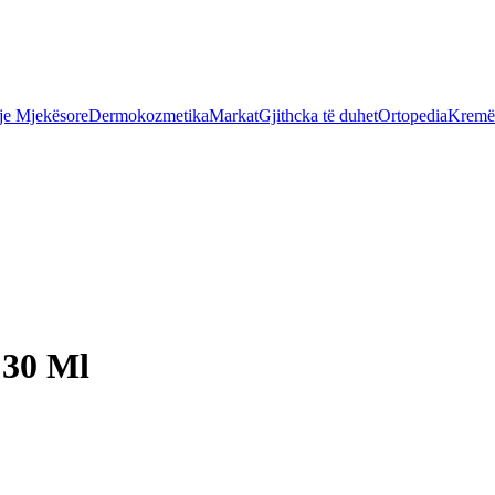
je Mjekësore
Dermokozmetika
Markat
Gjithcka të duhet
Ortopedia
Kremër
 30 Ml