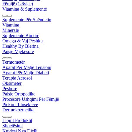
Fëmijë (1-6vjec)
Vitamina & Suplemente
Suplemente Për Shëndetin
Vitamina
Minerale
Suplemente Bimore
Omega & Vaj Peshku
Healthy By Blerina
Paisje Mjekësore
Termometër
Aparat Për Matje Tensioni
Aparat Për Matje Diabeti
Terapia Aerosol
Oksimetër
Peshore
Paisje Ortopedike
Procesorë Ushqimi Për Fëmijë
Pickimi I Insekteve
Dermokozmetika
Lloji I Produktit
Shqetësimi
Kujdesi Nga Dielli