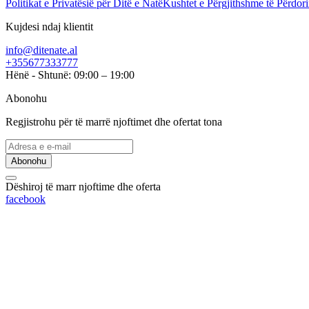
Politikat e Privatësië për Ditë e Natë
Kushtet e Përgjithshme të Përdori
Kujdesi ndaj klientit
info@ditenate.al
+355677333777
Hënë - Shtunë: 09:00 – 19:00
Abonohu
Regjistrohu për të marrë njoftimet dhe ofertat tona
Abonohu
Dëshiroj të marr njoftime dhe oferta
facebook