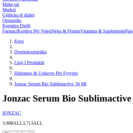
Make-up
Markat
Gjithcka të duhet
Ortopedia
Kremëra Dielli
Farmaci
Kujdesi Për Veten
Nëna & Fëmija
Vitamina & Suplemente
Pais
Kreu
Dermokozmetika
Lloji I Produktit
Hidratues & Ushqyes Për Fytyrën
Jonzac Serum Bio Sublimactive 30 Ml
Jonzac Serum Bio Sublimactive
JONZAC
3,908ALL
3,713ALL