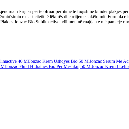
ndruar i krijuar për të ofruar përfitime të fuqishme kundër plakjes për
irësimin e elasticitetit të lëkurës dhe rritjen e shkëlqimit. Formula e le
r Plakjes Jonzac Bio Sublimactive ndihmon në ruajtjen e një pamjeje rin
limactive 40 Ml
Jonzac Krem Ushqyes Bio 50 Ml
Jonzac Serum Me Aci
 Ml
Jonzac Fluid Hidratues Bio Për Meshkuj 50 Ml
Jonzac Krem I Lehtë