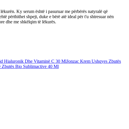
 lëkurën. Ky serum është i pasuruar me përbërës natyralë që
htë përthithet shpejt, duke e bërë atë ideal për t'u shtresuar nën
ore dhe me shkëlqim të lëkurës.
d Hialuronik Dhe Vitaminë C 30 Ml
Jonzac Krem Ushqyes Zbutës
 Zbutës Bio Sublimactive 40 Ml