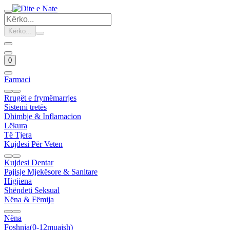
Kërko...
0
Farmaci
Rrugët e frymëmarrjes
Sistemi tretës
Dhimbje & Inflamacion
Lëkura
Të Tjera
Kujdesi Për Veten
Kujdesi Dentar
Pajisje Mjekësore & Sanitare
Higjiena
Shëndeti Seksual
Nëna & Fëmija
Nëna
Foshnja(0-12muajsh)