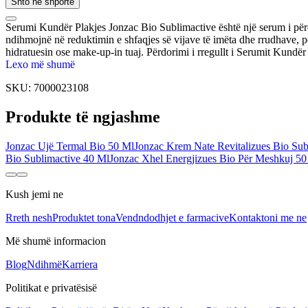
Shto në shportë
Serumi Kundër Plakjes Jonzac Bio Sublimactive është një serum i përqe
ndihmojnë në reduktimin e shfaqjes së vijave të imëta dhe rrudhave, përm
hidratuesin ose make-up-in tuaj. Përdorimi i rregullt i Serumit Kundë
Lexo më shumë
SKU:
7000023108
Produkte të ngjashme
Jonzac Ujë Termal Bio 50 Ml
Jonzac Krem Nate Revitalizues Bio Sub
Bio Sublimactive 40 Ml
Jonzac Xhel Energjizues Bio Për Meshkuj 50
Kush jemi ne
Rreth nesh
Produktet tona
Vendndodhjet e farmacive
Kontaktoni me ne
Më shumë informacion
Blog
Ndihmë
Karriera
Politikat e privatësisë