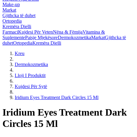
Make-up
Markat
Gjithcka të duhet
Ortopedia
Kremëra Dielli
Farmaci
Kujdesi Për Veten
Nëna & Fëmija
Vitamina &
Suplemente
Paisje Mjekësore
Dermokozmetika
Markat
Gjithcka të
duhet
Ortopedia
Kremëra Dielli
Kreu
Dermokozmetika
Lloji I Produktit
Kujdesi Për Sytë
Iridium Eyes Treatment Dark Circles 15 Ml
Iridium Eyes Treatment Dark
Circles 15 Ml