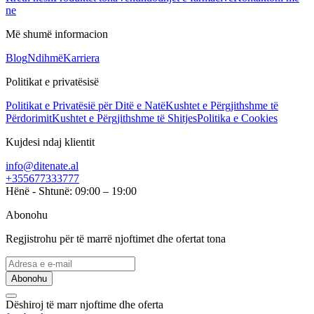
ne
Më shumë informacion
Blog
Ndihmë
Karriera
Politikat e privatësisë
Politikat e Privatësië për Ditë e Natë
Kushtet e Përgjithshme të
Përdorimit
Kushtet e Përgjithshme të Shitjes
Politika e Cookies
Kujdesi ndaj klientit
info@ditenate.al
+355677333777
Hënë - Shtunë: 09:00 – 19:00
Abonohu
Regjistrohu për të marrë njoftimet dhe ofertat tona
Abonohu
Dëshiroj të marr njoftime dhe oferta