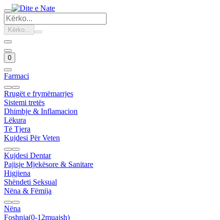
Kërko...
0
Farmaci
Rrugët e frymëmarrjes
Sistemi tretës
Dhimbje & Inflamacion
Lëkura
Të Tjera
Kujdesi Për Veten
Kujdesi Dentar
Pajisje Mjekësore & Sanitare
Higjiena
Shëndeti Seksual
Nëna & Fëmija
Nëna
Foshnja(0-12muajsh)