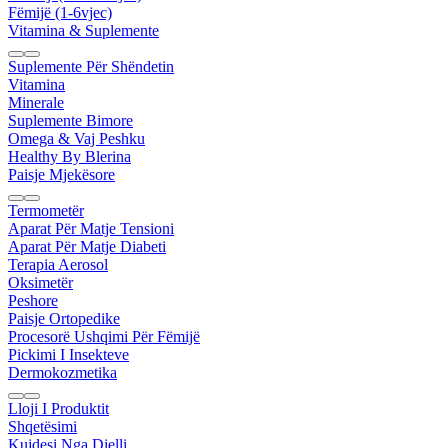
Fëmijë (1-6vjec)
Vitamina & Suplemente
Suplemente Për Shëndetin
Vitamina
Minerale
Suplemente Bimore
Omega & Vaj Peshku
Healthy By Blerina
Paisje Mjekësore
Termometër
Aparat Për Matje Tensioni
Aparat Për Matje Diabeti
Terapia Aerosol
Oksimetër
Peshore
Paisje Ortopedike
Procesorë Ushqimi Për Fëmijë
Pickimi I Insekteve
Dermokozmetika
Lloji I Produktit
Shqetësimi
Kujdesi Nga Dielli