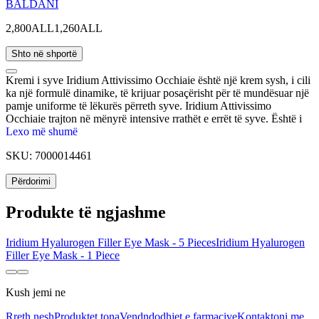
BALDANI
2,800ALL
1,260ALL
Shto në shportë
Kremi i syve Iridium Attivissimo Occhiaie është një krem sysh, i cili
ka një formulë dinamike, të krijuar posaçërisht për të mundësuar një
pamje uniforme të lëkurës përreth syve. Iridium Attivissimo
Occhiaie trajton në mënyrë intensive rrathët e errët të syve. Është i
përshtatshëm për të trajtuar ngjyrën blu, të kuqerremtë dhe kafe të
Lexo më shumë
rrathëve syve. Përmban Chrysin për të neutralizuar ngjyrën blu dhe
SKU:
7000014461
të kuqerremtë dhe vitaminë C për rrathët e syve ngjyrë kafe.
Përdorimi
Produkte të ngjashme
Iridium Hyalurogen Filler Eye Mask - 5 Pieces
Iridium Hyalurogen
Filler Eye Mask - 1 Piece
Kush jemi ne
Rreth nesh
Produktet tona
Vendndodhjet e farmacive
Kontaktoni me