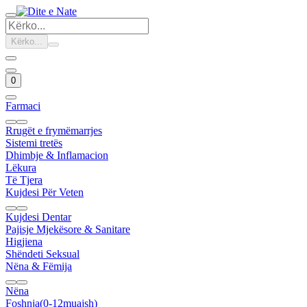
Kërko...
0
Farmaci
Rrugët e frymëmarrjes
Sistemi tretës
Dhimbje & Inflamacion
Lëkura
Të Tjera
Kujdesi Për Veten
Kujdesi Dentar
Pajisje Mjekësore & Sanitare
Higjiena
Shëndeti Seksual
Nëna & Fëmija
Nëna
Foshnja(0-12muajsh)