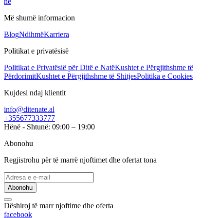
ne
Më shumë informacion
Blog
Ndihmë
Karriera
Politikat e privatësisë
Politikat e Privatësië për Ditë e Natë
Kushtet e Përgjithshme të
Përdorimit
Kushtet e Përgjithshme të Shitjes
Politika e Cookies
Kujdesi ndaj klientit
info@ditenate.al
+355677333777
Hënë - Shtunë: 09:00 – 19:00
Abonohu
Regjistrohu për të marrë njoftimet dhe ofertat tona
Abonohu
Dëshiroj të marr njoftime dhe oferta
facebook