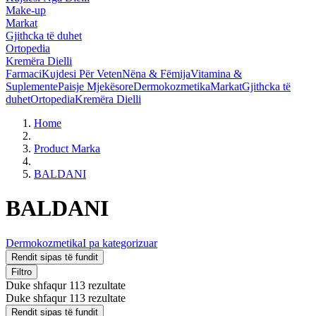
Make-up
Markat
Gjithcka të duhet
Ortopedia
Kremëra Dielli
Farmaci
Kujdesi Për Veten
Nëna & Fëmija
Vitamina &
Suplemente
Paisje Mjekësore
Dermokozmetika
Markat
Gjithcka të
duhet
Ortopedia
Kremëra Dielli
Home
Product Marka
BALDANI
BALDANI
Dermokozmetika
I pa kategorizuar
Rendit sipas të fundit
Filtro
Duke shfaqur 113 rezultate
Duke shfaqur 113 rezultate
Rendit sipas të fundit