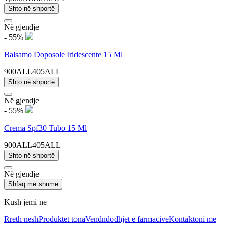
Shto në shportë
Në gjendje
- 55%
Balsamo Doposole Iridescente 15 Ml
900ALL
405ALL
Shto në shportë
Në gjendje
- 55%
Crema Spf30 Tubo 15 Ml
900ALL
405ALL
Shto në shportë
Në gjendje
Shfaq më shumë
Kush jemi ne
Rreth nesh
Produktet tona
Vendndodhjet e farmacive
Kontaktoni me