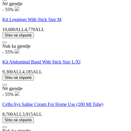
Në gjendje
- 55%
Kit Leggings With Stick Size M
10,600ALL
4,770ALL
Shto në shportë
Nuk ka gjendje
- 55%
Kit Abdominal Band With Stick Size L/Xl
9,300ALL
4,185ALL
Shto në shportë
Në gjendje
- 55%
Cellu-Sys Saline Cream For Home Use (200 Ml Tube)
8,700ALL
3,915ALL
Shto në shportë
Nuk ka gjendje