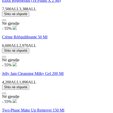
Élixir Régénérant (14 Phials X 2 Ml)
7,500ALL
3,388ALL
Shto në shportë
Në gjendje
- 55%
Crème Rééquilibrante 50 Ml
6,600ALL
2,970ALL
Shto në shportë
Në gjendje
- 55%
Jelly Jam Cleansing Milky Gel 200 Ml
4,200ALL
1,890ALL
Shto në shportë
Në gjendje
- 55%
Two-Phase Make Up Remover 150 Ml