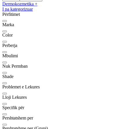
Dermokozmetika
+
I pa kategorizuar
Përfitimet
Marka
Color
Perberja
Mbulimi
Nuk Permban
Shade
Problemet e Lekures
Lloji Lekures
Specifik për
Pershtatshem per
Pershtatshme per (Grupi)