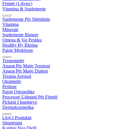
Fëmijë (1-6vjec)
Vitamina & Suplemente
Suplemente Për Shëndetin
Vitamina
Minerale
Suplemente Bimore
Omega & Vaj Peshku
Healthy By Blerina
Paisje Mjekësore
Termometër
Aparat Për Matje Tensioni
Aparat Për Matje Diabeti
Terapia Aerosol
Oksimetër
Peshore
Paisje Ortopedike
Procesorë Ushqimi Për Fëmijë
Pickimi I Insekteve
Dermokozmetika
Lloji I Produktit
Shqetësimi
Kujdesi Nga Dielli