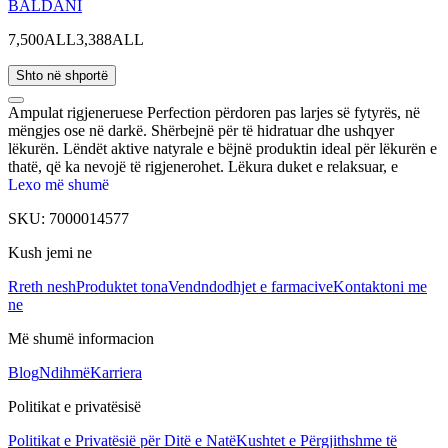
BALDANI
7,500ALL
3,388ALL
Shto në shportë
Ampulat rigjeneruese Perfection përdoren pas larjes së fytyrës, në
mëngjes ose në darkë. Shërbejnë për të hidratuar dhe ushqyer
lëkurën. Lëndët aktive natyrale e bëjnë produktin ideal për lëkurën e
thatë, që ka nevojë të rigjenerohet. Lëkura duket e relaksuar, e
rigjallëruar dhe e ekuilibruar falë aftësisë që ka ky serum për të
Lexo më shumë
rindërtuar funksionet mbrojtëse të saj.
SKU:
7000014577
Kush jemi ne
Rreth nesh
Produktet tona
Vendndodhjet e farmacive
Kontaktoni me
ne
Më shumë informacion
Blog
Ndihmë
Karriera
Politikat e privatësisë
Politikat e Privatësië për Ditë e Natë
Kushtet e Përgjithshme të