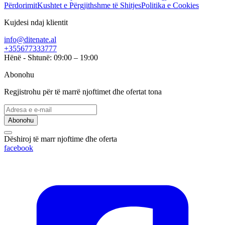
Përdorimit
Kushtet e Përgjithshme të Shitjes
Politika e Cookies
Kujdesi ndaj klientit
info@ditenate.al
+355677333777
Hënë - Shtunë: 09:00 – 19:00
Abonohu
Regjistrohu për të marrë njoftimet dhe ofertat tona
Abonohu
Dëshiroj të marr njoftime dhe oferta
facebook