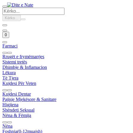
Kërko...
0
Farmaci
Rrugët e frymëmarrjes
Sistemi tretës
Dhimbje & Inflamacion
Lëkura
Të Tjera
Kujdesi Për Veten
Kujdesi Dentar
Pajisje Mjekësore & Sanitare
Higjiena
Shëndeti Seksual
Nëna & Fëmija
Nëna
Foshnja(0-12muajsh)