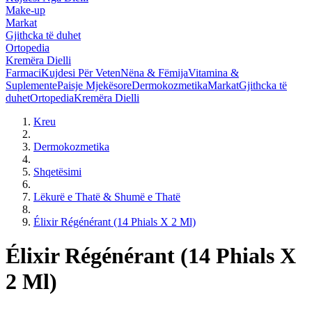
Make-up
Markat
Gjithcka të duhet
Ortopedia
Kremëra Dielli
Farmaci
Kujdesi Për Veten
Nëna & Fëmija
Vitamina &
Suplemente
Paisje Mjekësore
Dermokozmetika
Markat
Gjithcka të
duhet
Ortopedia
Kremëra Dielli
Kreu
Dermokozmetika
Shqetësimi
Lëkurë e Thatë & Shumë e Thatë
Élixir Régénérant (14 Phials X 2 Ml)
Élixir Régénérant (14 Phials X
2 Ml)