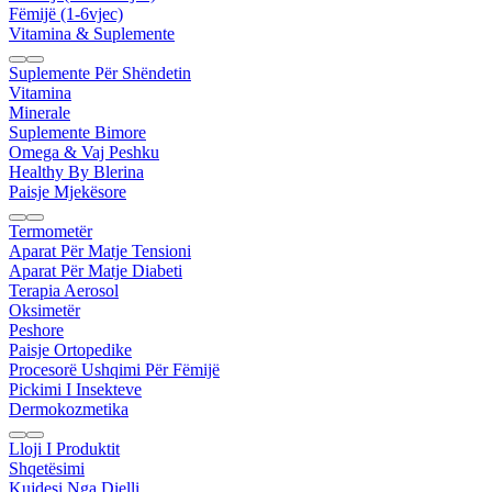
Fëmijë (1-6vjec)
Vitamina & Suplemente
Suplemente Për Shëndetin
Vitamina
Minerale
Suplemente Bimore
Omega & Vaj Peshku
Healthy By Blerina
Paisje Mjekësore
Termometër
Aparat Për Matje Tensioni
Aparat Për Matje Diabeti
Terapia Aerosol
Oksimetër
Peshore
Paisje Ortopedike
Procesorë Ushqimi Për Fëmijë
Pickimi I Insekteve
Dermokozmetika
Lloji I Produktit
Shqetësimi
Kujdesi Nga Dielli