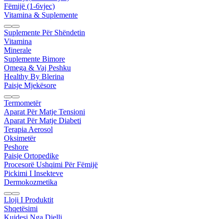
Fëmijë (1-6vjec)
Vitamina & Suplemente
Suplemente Për Shëndetin
Vitamina
Minerale
Suplemente Bimore
Omega & Vaj Peshku
Healthy By Blerina
Paisje Mjekësore
Termometër
Aparat Për Matje Tensioni
Aparat Për Matje Diabeti
Terapia Aerosol
Oksimetër
Peshore
Paisje Ortopedike
Procesorë Ushqimi Për Fëmijë
Pickimi I Insekteve
Dermokozmetika
Lloji I Produktit
Shqetësimi
Kujdesi Nga Dielli