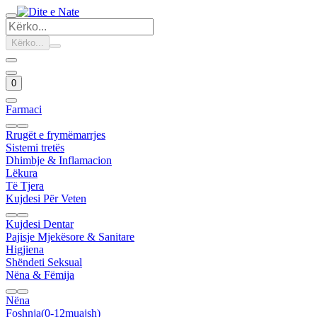
Kërko...
0
Farmaci
Rrugët e frymëmarrjes
Sistemi tretës
Dhimbje & Inflamacion
Lëkura
Të Tjera
Kujdesi Për Veten
Kujdesi Dentar
Pajisje Mjekësore & Sanitare
Higjiena
Shëndeti Seksual
Nëna & Fëmija
Nëna
Foshnja(0-12muajsh)