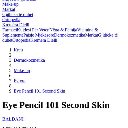
Make-up
Markat
Gjithcka të duhet
Ortopedia
Kremëra Dielli
Farmaci
Kujdesi Për Veten
Nëna & Fëmija
Vitamina &
Suplemente
Paisje Mjekësore
Dermokozmetika
Markat
Gjithcka të
duhet
Ortopedia
Kremëra Dielli
Kreu
Dermokozmetika
Make-up
Fytyra
Eye Pencil 101 Second Skin
Eye Pencil 101 Second Skin
BALDANI