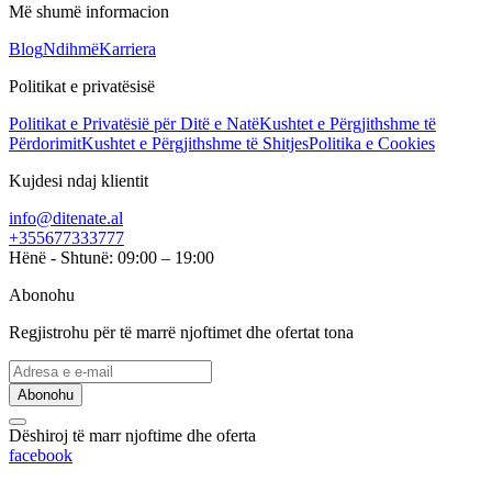
Më shumë informacion
Blog
Ndihmë
Karriera
Politikat e privatësisë
Politikat e Privatësië për Ditë e Natë
Kushtet e Përgjithshme të
Përdorimit
Kushtet e Përgjithshme të Shitjes
Politika e Cookies
Kujdesi ndaj klientit
info@ditenate.al
+355677333777
Hënë - Shtunë: 09:00 – 19:00
Abonohu
Regjistrohu për të marrë njoftimet dhe ofertat tona
Abonohu
Dëshiroj të marr njoftime dhe oferta
facebook