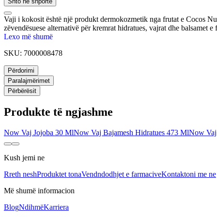
Shto në shportë
Vaji i kokosit është një produkt dermokozmetik nga frutat e Cocos Nucif
zëvendësuese alternativë për kremrat hidratues, vajrat dhe balsamet e 
Lexo më shumë
SKU:
7000008478
Përdorimi
Paralajmërimet
Përbërësit
Produkte të ngjashme
Now Vaj Jojoba 30 Ml
Now Vaj Bajamesh Hidratues 473 Ml
Now Vaj 
Kush jemi ne
Rreth nesh
Produktet tona
Vendndodhjet e farmacive
Kontaktoni me ne
Më shumë informacion
Blog
Ndihmë
Karriera