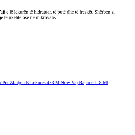
i e lë lëkurën të hidratuar, të butë dhe të freskët. Shërben si
jë të nxehtë ose në mikrovalë.
i Për Zbutjen E Lëkurës 473 Ml
Now Vaj Bajame 118 Ml