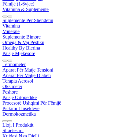
Fëmijë (1-6vjec)
Vitamina & Suplemente
Suplemente Për Shëndetin
Vitamina
Minerale
Suplemente Bimore
Omega & Vaj Peshku
Healthy By Blerina
Paisje Mjekësore
Termometër
Aparat Për Matje Tensioni
Aparat Për Matje Diabeti
Terapia Aerosol
Oksimetër
Peshore
Paisje Ortopedike
Procesorë Ushqimi Për Fëmijë
Pickimi I Insekteve
Dermokozmetika
Lloji I Produktit
Shqetësimi
Kujdesi Nga Dielli