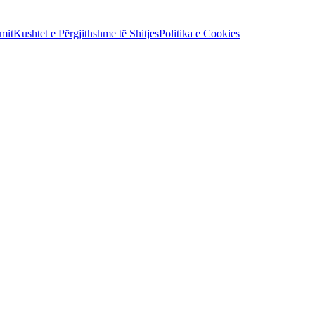
mit
Kushtet e Përgjithshme të Shitjes
Politika e Cookies