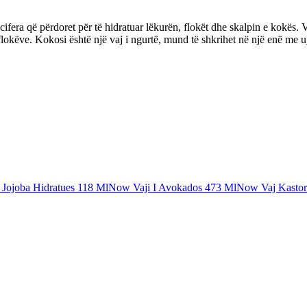
era që përdoret për të hidratuar lëkurën, flokët dhe skalpin e kokës. Vaj
flokëve. Kokosi është një vaj i ngurtë, mund të shkrihet në një enë me u
Jojoba Hidratues 118 Ml
Now Vaji I Avokados 473 Ml
Now Vaj Kastor