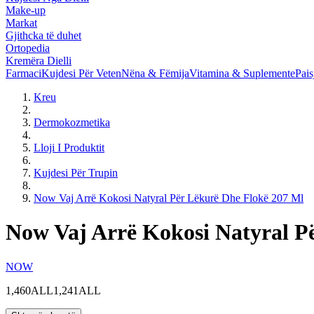
Make-up
Markat
Gjithcka të duhet
Ortopedia
Kremëra Dielli
Farmaci
Kujdesi Për Veten
Nëna & Fëmija
Vitamina & Suplemente
Pais
Kreu
Dermokozmetika
Lloji I Produktit
Kujdesi Për Trupin
Now Vaj Arrë Kokosi Natyral Për Lëkurë Dhe Flokë 207 Ml
Now Vaj Arrë Kokosi Natyral P
NOW
1,460ALL
1,241ALL