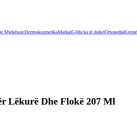
je Mjekësore
Dermokozmetika
Markat
Gjithcka të duhet
Ortopedia
Kremër
ër Lëkurë Dhe Flokë 207 Ml