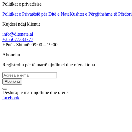
Politikat e privatësisë
Politikat e Privatësië për Ditë e Natë
Kushtet e Përgjithshme të Përdori
Kujdesi ndaj klientit
info@ditenate.al
+355677333777
Hënë - Shtunë: 09:00 – 19:00
Abonohu
Regjistrohu për të marrë njoftimet dhe ofertat tona
Abonohu
Dëshiroj të marr njoftime dhe oferta
facebook