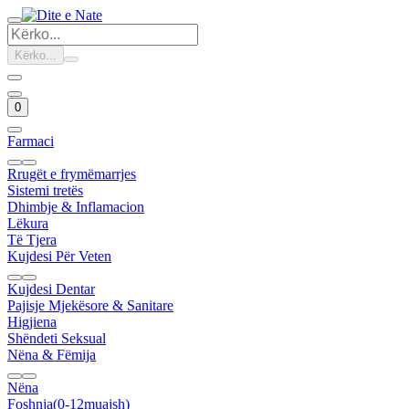
Kërko...
0
Farmaci
Rrugët e frymëmarrjes
Sistemi tretës
Dhimbje & Inflamacion
Lëkura
Të Tjera
Kujdesi Për Veten
Kujdesi Dentar
Pajisje Mjekësore & Sanitare
Higjiena
Shëndeti Seksual
Nëna & Fëmija
Nëna
Foshnja(0-12muajsh)