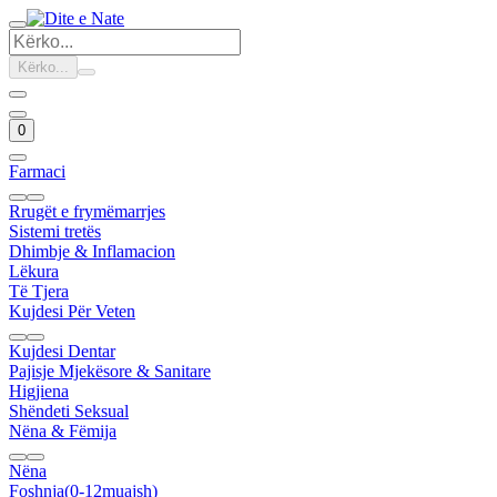
Kërko...
0
Farmaci
Rrugët e frymëmarrjes
Sistemi tretës
Dhimbje & Inflamacion
Lëkura
Të Tjera
Kujdesi Për Veten
Kujdesi Dentar
Pajisje Mjekësore & Sanitare
Higjiena
Shëndeti Seksual
Nëna & Fëmija
Nëna
Foshnja(0-12muajsh)