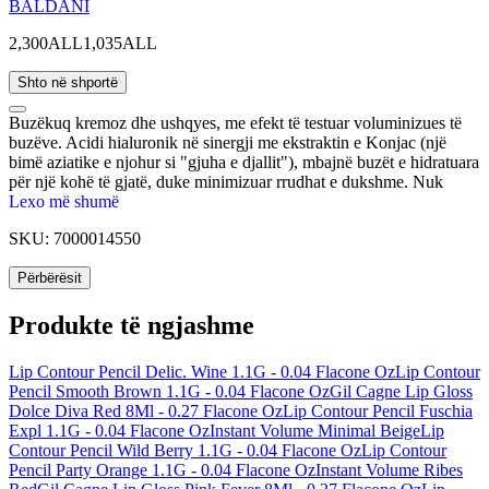
BALDANI
2,300ALL
1,035ALL
Shto në shportë
Buzëkuq kremoz dhe ushqyes, me efekt të testuar voluminizues të
buzëve. Acidi hialuronik në sinergji me ekstraktin e Konjac (një
bimë aziatike e njohur si "gjuha e djallit"), mbajnë buzët e hidratuara
për një kohë të gjatë, duke minimizuar rrudhat e dukshme. Nuk
përmban paraben. I testuar ndaj nikelit.
Lexo më shumë
SKU:
7000014550
Përbërësit
Produkte të ngjashme
Lip Contour Pencil Delic. Wine 1.1G - 0.04 Flacone Oz
Lip Contour
Pencil Smooth Brown 1.1G - 0.04 Flacone Oz
Gil Cagne Lip Gloss
Dolce Diva Red 8Ml - 0.27 Flacone Oz
Lip Contour Pencil Fuschia
Expl 1.1G - 0.04 Flacone Oz
Instant Volume Minimal Beige
Lip
Contour Pencil Wild Berry 1.1G - 0.04 Flacone Oz
Lip Contour
Pencil Party Orange 1.1G - 0.04 Flacone Oz
Instant Volume Ribes