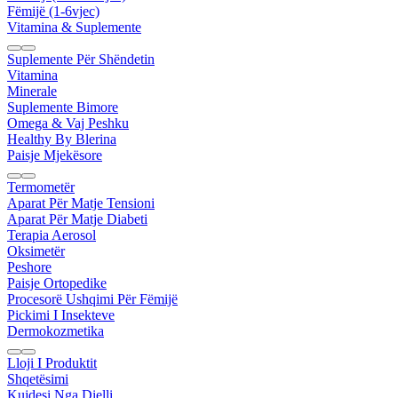
Fëmijë (1-6vjec)
Vitamina & Suplemente
Suplemente Për Shëndetin
Vitamina
Minerale
Suplemente Bimore
Omega & Vaj Peshku
Healthy By Blerina
Paisje Mjekësore
Termometër
Aparat Për Matje Tensioni
Aparat Për Matje Diabeti
Terapia Aerosol
Oksimetër
Peshore
Paisje Ortopedike
Procesorë Ushqimi Për Fëmijë
Pickimi I Insekteve
Dermokozmetika
Lloji I Produktit
Shqetësimi
Kujdesi Nga Dielli