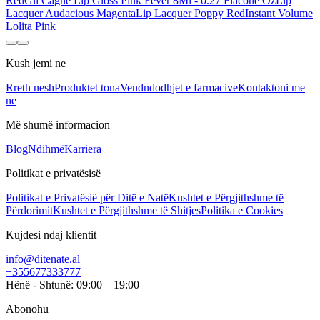
Red
Gil Cagne Lip Gloss Pink Fever 8Ml - 0.27 Flacone Oz
Lip
Lacquer Audacious Magenta
Lip Lacquer Poppy Red
Instant Volume
Lolita Pink
Kush jemi ne
Rreth nesh
Produktet tona
Vendndodhjet e farmacive
Kontaktoni me
ne
Më shumë informacion
Blog
Ndihmë
Karriera
Politikat e privatësisë
Politikat e Privatësië për Ditë e Natë
Kushtet e Përgjithshme të
Përdorimit
Kushtet e Përgjithshme të Shitjes
Politika e Cookies
Kujdesi ndaj klientit
info@ditenate.al
+355677333777
Hënë - Shtunë: 09:00 – 19:00
Abonohu