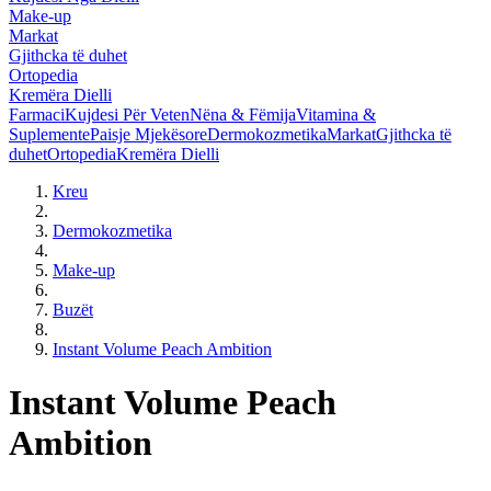
Make-up
Markat
Gjithcka të duhet
Ortopedia
Kremëra Dielli
Farmaci
Kujdesi Për Veten
Nëna & Fëmija
Vitamina &
Suplemente
Paisje Mjekësore
Dermokozmetika
Markat
Gjithcka të
duhet
Ortopedia
Kremëra Dielli
Kreu
Dermokozmetika
Make-up
Buzët
Instant Volume Peach Ambition
Instant Volume Peach
Ambition