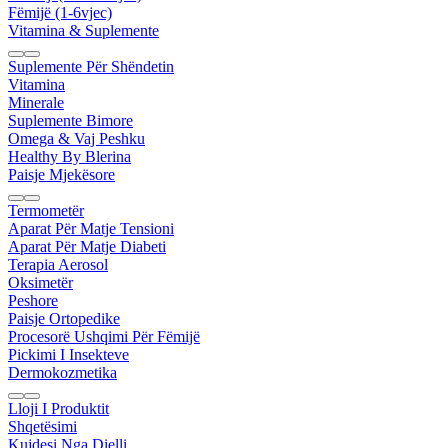
Fëmijë (1-6vjec)
Vitamina & Suplemente
Suplemente Për Shëndetin
Vitamina
Minerale
Suplemente Bimore
Omega & Vaj Peshku
Healthy By Blerina
Paisje Mjekësore
Termometër
Aparat Për Matje Tensioni
Aparat Për Matje Diabeti
Terapia Aerosol
Oksimetër
Peshore
Paisje Ortopedike
Procesorë Ushqimi Për Fëmijë
Pickimi I Insekteve
Dermokozmetika
Lloji I Produktit
Shqetësimi
Kujdesi Nga Dielli