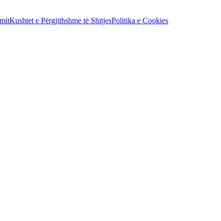
mit
Kushtet e Përgjithshme të Shitjes
Politika e Cookies