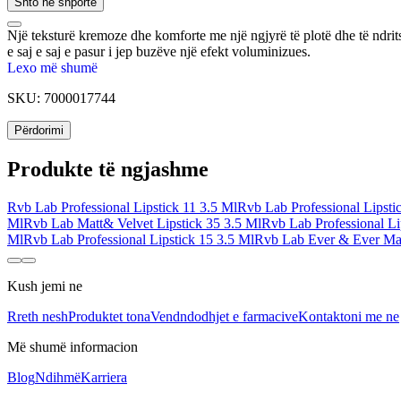
Shto në shportë
Një teksturë kremoze dhe komforte me një ngjyrë të plotë dhe të ndrit
e saj e saj e pasur i jep buzëve një efekt voluminizues.
Lexo më shumë
SKU:
7000017744
Përdorimi
Produkte të ngjashme
Rvb Lab Professional Lipstick 11 3.5 Ml
Rvb Lab Professional Lipsti
Ml
Rvb Lab Matt& Velvet Lipstick 35 3.5 Ml
Rvb Lab Professional Li
Ml
Rvb Lab Professional Lipstick 15 3.5 Ml
Rvb Lab Ever & Ever Mat
Kush jemi ne
Rreth nesh
Produktet tona
Vendndodhjet e farmacive
Kontaktoni me ne
Më shumë informacion
Blog
Ndihmë
Karriera