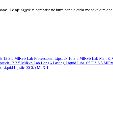
shme. Lë një ngjyrë të barabartë në buzë për një efekt me shkëlqim dhe
ck 13 3.5 Ml
Rvb Lab Professional Lipstick 16 3.5 Ml
Rvb Lab Matt & Ve
pstick 12 3.5 Ml
Rvb Lab Long - Lasting Liquid Lips .05 Fl* 6.5 Ml
Rv
 Liquid Lipstic 06 6.5 Ml X 1