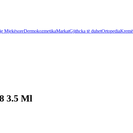
je Mjekësore
Dermokozmetika
Markat
Gjithcka të duhet
Ortopedia
Kremër
8 3.5 Ml