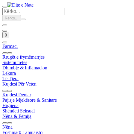
Kërko...
0
Farmaci
Rrugët e frymëmarrjes
Sistemi tretës
Dhimbje & Inflamacion
Lëkura
Të Tjera
Kujdesi Për Veten
Kujdesi Dentar
Pajisje Mjekësore & Sanitare
Higjiena
Shëndeti Seksual
Nëna & Fëmija
Nëna
Foshnja(0-12muajsh)