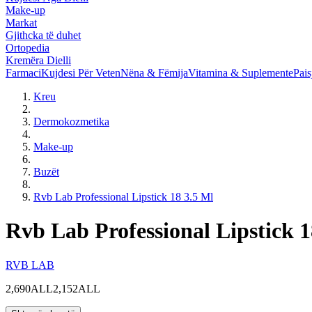
Make-up
Markat
Gjithcka të duhet
Ortopedia
Kremëra Dielli
Farmaci
Kujdesi Për Veten
Nëna & Fëmija
Vitamina & Suplemente
Pais
Kreu
Dermokozmetika
Make-up
Buzët
Rvb Lab Professional Lipstick 18 3.5 Ml
Rvb Lab Professional Lipstick 1
RVB LAB
2,690ALL
2,152ALL