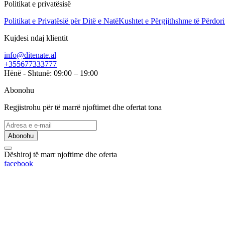
Politikat e privatësisë
Politikat e Privatësië për Ditë e Natë
Kushtet e Përgjithshme të Përdori
Kujdesi ndaj klientit
info@ditenate.al
+355677333777
Hënë - Shtunë: 09:00 – 19:00
Abonohu
Regjistrohu për të marrë njoftimet dhe ofertat tona
Abonohu
Dëshiroj të marr njoftime dhe oferta
facebook