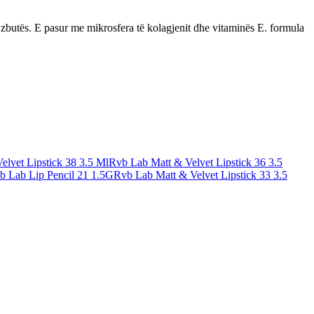
 zbutës. E pasur me mikrosfera të kolagjenit dhe vitaminës E. formula
lvet Lipstick 38 3.5 Ml
Rvb Lab Matt & Velvet Lipstick 36 3.5
b Lab Lip Pencil 21 1.5G
Rvb Lab Matt & Velvet Lipstick 33 3.5