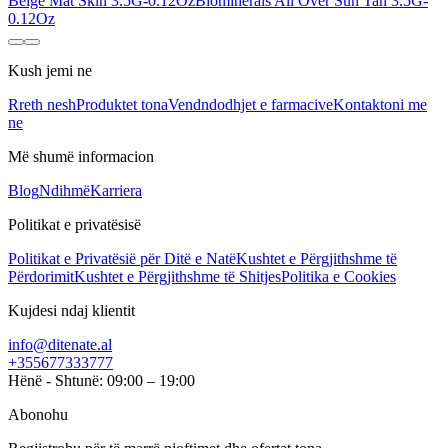
Beige Mat Skin 3.5G-0.12Oz
Biominerals All Over Sun Tan 3.5G-
0.12Oz
Kush jemi ne
Rreth nesh
Produktet tona
Vendndodhjet e farmacive
Kontaktoni me
ne
Më shumë informacion
Blog
Ndihmë
Karriera
Politikat e privatësisë
Politikat e Privatësië për Ditë e Natë
Kushtet e Përgjithshme të
Përdorimit
Kushtet e Përgjithshme të Shitjes
Politika e Cookies
Kujdesi ndaj klientit
info@ditenate.al
+355677333777
Hënë - Shtunë: 09:00 – 19:00
Abonohu