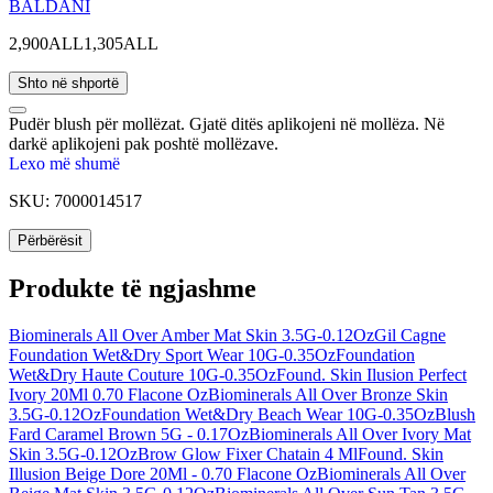
BALDANI
2,900ALL
1,305ALL
Shto në shportë
Pudër blush për mollëzat. Gjatë ditës aplikojeni në mollëza. Në
darkë aplikojeni pak poshtë mollëzave.
Lexo më shumë
SKU:
7000014517
Përbërësit
Produkte të ngjashme
Biominerals All Over Amber Mat Skin 3.5G-0.12Oz
Gil Cagne
Foundation Wet&Dry Sport Wear 10G-0.35Oz
Foundation
Wet&Dry Haute Couture 10G-0.35Oz
Found. Skin Ilusion Perfect
Ivory 20Ml 0.70 Flacone Oz
Biominerals All Over Bronze Skin
3.5G-0.12Oz
Foundation Wet&Dry Beach Wear 10G-0.35Oz
Blush
Fard Caramel Brown 5G - 0.17Oz
Biominerals All Over Ivory Mat
Skin 3.5G-0.12Oz
Brow Glow Fixer Chatain 4 Ml
Found. Skin
Illusion Beige Dore 20Ml - 0.70 Flacone Oz
Biominerals All Over