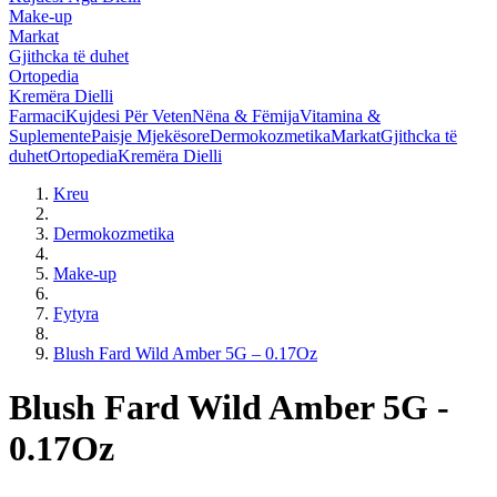
Make-up
Markat
Gjithcka të duhet
Ortopedia
Kremëra Dielli
Farmaci
Kujdesi Për Veten
Nëna & Fëmija
Vitamina &
Suplemente
Paisje Mjekësore
Dermokozmetika
Markat
Gjithcka të
duhet
Ortopedia
Kremëra Dielli
Kreu
Dermokozmetika
Make-up
Fytyra
Blush Fard Wild Amber 5G – 0.17Oz
Blush Fard Wild Amber 5G -
0.17Oz