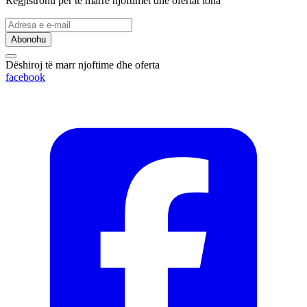
Regjistrohu për të marrë njoftimet dhe ofertat tona
Abonohu
Dëshiroj të marr njoftime dhe oferta
facebook