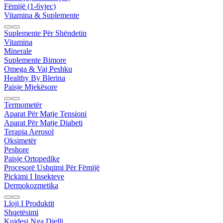
Fëmijë (1-6vjec)
Vitamina & Suplemente
Suplemente Për Shëndetin
Vitamina
Minerale
Suplemente Bimore
Omega & Vaj Peshku
Healthy By Blerina
Paisje Mjekësore
Termometër
Aparat Për Matje Tensioni
Aparat Për Matje Diabeti
Terapia Aerosol
Oksimetër
Peshore
Paisje Ortopedike
Procesorë Ushqimi Për Fëmijë
Pickimi I Insekteve
Dermokozmetika
Lloji I Produktit
Shqetësimi
Kujdesi Nga Dielli