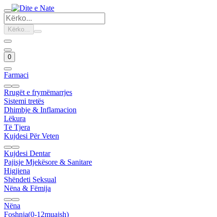
Kërko...
0
Farmaci
Rrugët e frymëmarrjes
Sistemi tretës
Dhimbje & Inflamacion
Lëkura
Të Tjera
Kujdesi Për Veten
Kujdesi Dentar
Pajisje Mjekësore & Sanitare
Higjiena
Shëndeti Seksual
Nëna & Fëmija
Nëna
Foshnja(0-12muajsh)