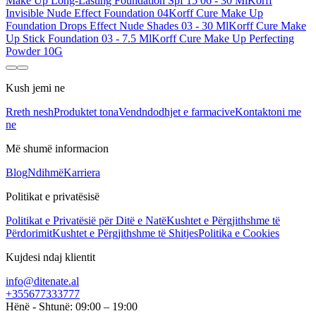
Make Up Long-Lasting Foundation Spf 15 06 - 30 Ml
Korff
Invisible Nude Effect Foundation 04
Korff Cure Make Up
Foundation Drops Effect Nude Shades 03 - 30 Ml
Korff Cure Make
Up Stick Foundation 03 - 7.5 Ml
Korff Cure Make Up Perfecting
Powder 10G
Kush jemi ne
Rreth nesh
Produktet tona
Vendndodhjet e farmacive
Kontaktoni me
ne
Më shumë informacion
Blog
Ndihmë
Karriera
Politikat e privatësisë
Politikat e Privatësië për Ditë e Natë
Kushtet e Përgjithshme të
Përdorimit
Kushtet e Përgjithshme të Shitjes
Politika e Cookies
Kujdesi ndaj klientit
info@ditenate.al
+355677333777
Hënë - Shtunë: 09:00 – 19:00