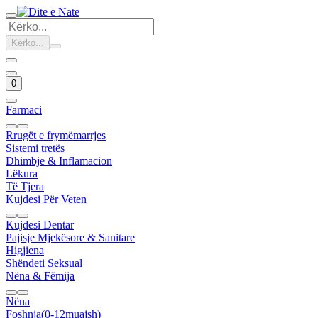
Kërko...
0
Farmaci
Rrugët e frymëmarrjes
Sistemi tretës
Dhimbje & Inflamacion
Lëkura
Të Tjera
Kujdesi Për Veten
Kujdesi Dentar
Pajisje Mjekësore & Sanitare
Higjiena
Shëndeti Seksual
Nëna & Fëmija
Nëna
Foshnja(0-12muajsh)