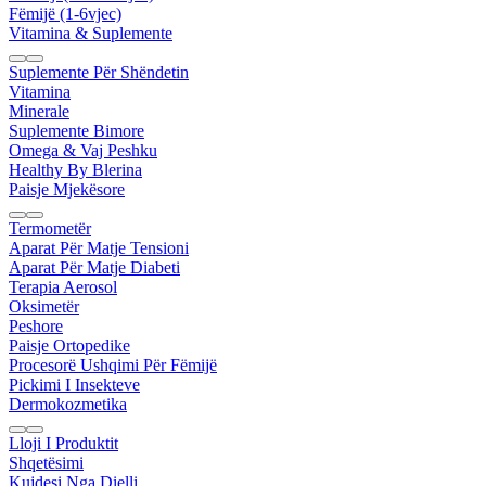
Fëmijë (1-6vjec)
Vitamina & Suplemente
Suplemente Për Shëndetin
Vitamina
Minerale
Suplemente Bimore
Omega & Vaj Peshku
Healthy By Blerina
Paisje Mjekësore
Termometër
Aparat Për Matje Tensioni
Aparat Për Matje Diabeti
Terapia Aerosol
Oksimetër
Peshore
Paisje Ortopedike
Procesorë Ushqimi Për Fëmijë
Pickimi I Insekteve
Dermokozmetika
Lloji I Produktit
Shqetësimi
Kujdesi Nga Dielli