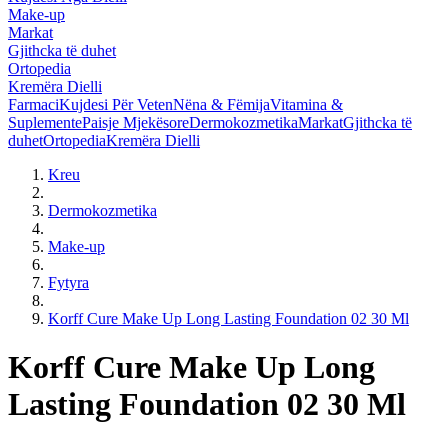
Make-up
Markat
Gjithcka të duhet
Ortopedia
Kremëra Dielli
Farmaci
Kujdesi Për Veten
Nëna & Fëmija
Vitamina &
Suplemente
Paisje Mjekësore
Dermokozmetika
Markat
Gjithcka të
duhet
Ortopedia
Kremëra Dielli
Kreu
Dermokozmetika
Make-up
Fytyra
Korff Cure Make Up Long Lasting Foundation 02 30 Ml
Korff Cure Make Up Long
Lasting Foundation 02 30 Ml