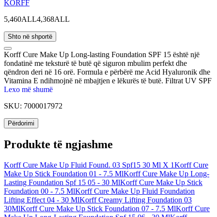
KORFF
5,460ALL
4,368ALL
Shto në shportë
Korff Cure Make Up Long-lasting Foundation SPF 15 është një
fondatinë me teksturë të butë që siguron mbulim perfekt dhe
qëndron deri në 16 orë. Formula e përbërë me Acid Hyaluronik dhe
Vitamina E ndihmojnë në mbajtjen e lëkurës të butë. Filtrat UV SPF
15 mbrojnë fytyrën nga ekspozimi i diellit. Fondatina i jep lëkurës së
Lexo më shumë
fytyrës një pamje natyrale që zgjat gjithë ditën.
SKU:
7000017972
Përdorimi
Produkte të ngjashme
Korff Cure Make Up Fluid Found. 03 Spf15 30 Ml X 1
Korff Cure
Make Up Stick Foundation 01 - 7.5 Ml
Korff Cure Make Up Long-
Lasting Foundation Spf 15 05 - 30 Ml
Korff Cure Make Up Stick
Foundation 00 - 7.5 Ml
Korff Cure Make Up Fluid Foundation
Lifting Effect 04 - 30 Ml
Korff Creamy Lifting Foundation 03
30Ml
Korff Cure Make Up Stick Foundation 07 - 7.5 Ml
Korff Cure