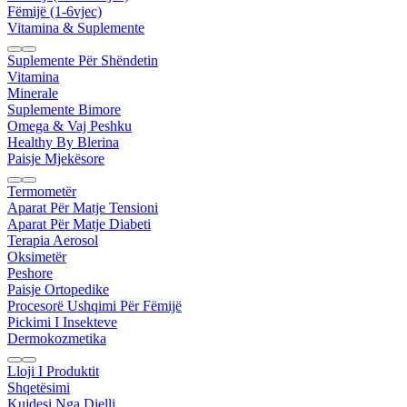
Fëmijë (1-6vjec)
Vitamina & Suplemente
Suplemente Për Shëndetin
Vitamina
Minerale
Suplemente Bimore
Omega & Vaj Peshku
Healthy By Blerina
Paisje Mjekësore
Termometër
Aparat Për Matje Tensioni
Aparat Për Matje Diabeti
Terapia Aerosol
Oksimetër
Peshore
Paisje Ortopedike
Procesorë Ushqimi Për Fëmijë
Pickimi I Insekteve
Dermokozmetika
Lloji I Produktit
Shqetësimi
Kujdesi Nga Dielli