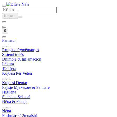
Kërko...
0
Farmaci
Rrugët e frymëmarrjes
Sistemi tretës
Dhimbje & Inflamacion
Lëkura
Të Tjera
Kujdesi Për Veten
Kujdesi Dentar
Pajisje Mjekësore & Sanitare
Higjiena
Shëndeti Seksual
Nëna & Fëmija
Nëna
Foshnja(0-12muajsh)