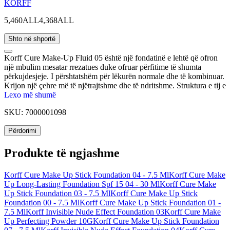
KORFF
5,460ALL
4,368ALL
Shto në shportë
Korff Cure Make-Up Fluid 05 është një fondatinë e lehtë që ofron
një mbulim mesatar rrezatues duke ofruar përfitime të shumta
përkujdesjeje. I përshtatshëm për lëkurën normale dhe të kombinuar.
Krijon një çehre më të njëtrajtshme dhe të ndritshme. Struktura e tij e
lëngshme minimizon pamjen e papërsosmërive. Fokusohet
Lexo më shumë
gjithashtu në kujdesin për lëkurën përmes një përzierjeje të veçantë
SKU:
7000001098
përbërësish aktivë. Ofron një efekt lifting duke mbushur mikro linjat
dhe duke zbutur rrudhat e shprehura. Acidi Hialuronik dhe Vitamina
Përdorimi
E rimbush nivelet e hidratimit dhe shkëlqimit në lëkurë. Mbron
lëkurën kundër rrezeve të dëmshme të diellit. Mban lëkurën tuaj të
hidratuar deri në 24 orë.
Produkte të ngjashme
Korff Cure Make Up Stick Foundation 04 - 7.5 Ml
Korff Cure Make
Up Long-Lasting Foundation Spf 15 04 - 30 Ml
Korff Cure Make
Up Stick Foundation 03 - 7.5 Ml
Korff Cure Make Up Stick
Foundation 00 - 7.5 Ml
Korff Cure Make Up Stick Foundation 01 -
7.5 Ml
Korff Invisible Nude Effect Foundation 03
Korff Cure Make
Up Perfecting Powder 10G
Korff Cure Make Up Stick Foundation