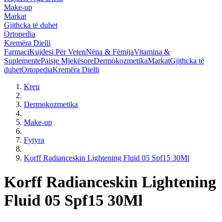
Make-up
Markat
Gjithcka të duhet
Ortopedia
Kremëra Dielli
Farmaci
Kujdesi Për Veten
Nëna & Fëmija
Vitamina &
Suplemente
Paisje Mjekësore
Dermokozmetika
Markat
Gjithcka të
duhet
Ortopedia
Kremëra Dielli
Kreu
Dermokozmetika
Make-up
Fytyra
Korff Radianceskin Lightening Fluid 05 Spf15 30Ml
Korff Radianceskin Lightening
Fluid 05 Spf15 30Ml