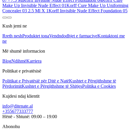
07 - 7.5 Ml
Korff Invisible Nude Effect Foundation 04
Korff Cure
Make Up Invisible Nude Effect 01
Korff Cure Make Up Uniforming
Concealer 03 2.5 Ml X 1
Korff Invisible Nude Effect Foundation 05
Kush jemi ne
Rreth nesh
Produktet tona
Vendndodhjet e farmacive
Kontaktoni me
ne
Më shumë informacion
Blog
Ndihmë
Karriera
Politikat e privatësisë
Politikat e Privatësië për Ditë e Natë
Kushtet e Përgjithshme të
Përdorimit
Kushtet e Përgjithshme të Shitjes
Politika e Cookies
Kujdesi ndaj klientit
info@ditenate.al
+355677333777
Hënë - Shtunë: 09:00 – 19:00
Abonohu