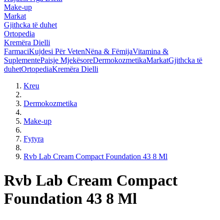
Make-up
Markat
Gjithcka të duhet
Ortopedia
Kremëra Dielli
Farmaci
Kujdesi Për Veten
Nëna & Fëmija
Vitamina &
Suplemente
Paisje Mjekësore
Dermokozmetika
Markat
Gjithcka të
duhet
Ortopedia
Kremëra Dielli
Kreu
Dermokozmetika
Make-up
Fytyra
Rvb Lab Cream Compact Foundation 43 8 Ml
Rvb Lab Cream Compact
Foundation 43 8 Ml