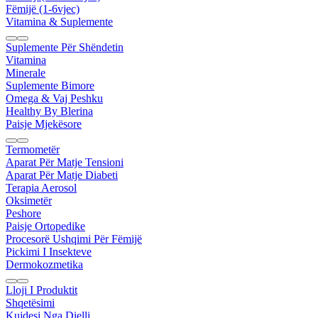
Fëmijë (1-6vjec)
Vitamina & Suplemente
Suplemente Për Shëndetin
Vitamina
Minerale
Suplemente Bimore
Omega & Vaj Peshku
Healthy By Blerina
Paisje Mjekësore
Termometër
Aparat Për Matje Tensioni
Aparat Për Matje Diabeti
Terapia Aerosol
Oksimetër
Peshore
Paisje Ortopedike
Procesorë Ushqimi Për Fëmijë
Pickimi I Insekteve
Dermokozmetika
Lloji I Produktit
Shqetësimi
Kujdesi Nga Dielli