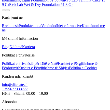
Illuminating Light Foundation 31 30 Ml
Rvb Lab Tanning Cake 13
9 Gr
Rvb Lab Wet & Dry Foundation 51 8 Gr
Kush jemi ne
Rreth nesh
Produktet tona
Vendndodhjet e farmacive
Kontaktoni me
ne
Më shumë informacion
Blog
Ndihmë
Karriera
Politikat e privatësisë
Politikat e Privatësië për Ditë e Natë
Kushtet e Përgjithshme të
Përdorimit
Kushtet e Përgjithshme të Shitjes
Politika e Cookies
Kujdesi ndaj klientit
info@ditenate.al
+355677333777
Hënë - Shtunë: 09:00 – 19:00
Abonohu