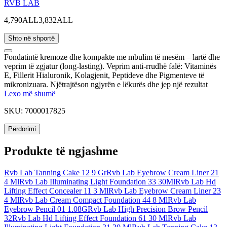
RVB LAB
4,790ALL
3,832ALL
Shto në shportë
Fondatintë kremoze dhe kompakte me mbulim të mesëm – lartë dhe
veprim të zgjatur (long-lasting). Veprim anti-rrudhë falë: Vitaminës
E, Fillerit Hialuronik, Kolagjenit, Peptideve dhe Pigmenteve të
mikronizuara. Njëtrajtëson ngjyrën e lëkurës dhe jep një rezultat
final mjaft të kënaqshëm. E përshtatshme për të gjitha llojet e
Lexo më shumë
lëkurave, përfshirë dhe ato që janë shumë të thata.
SKU:
7000017825
Përdorimi
Produkte të ngjashme
Rvb Lab Tanning Cake 12 9 Gr
Rvb Lab Eyebrow Cream Liner 21
4 Ml
Rvb Lab Illuminating Light Foundation 33 30Ml
Rvb Lab Hd
Lifting Effect Concealer 11 3 Ml
Rvb Lab Eyebrow Cream Liner 23
4 Ml
Rvb Lab Cream Compact Foundation 44 8 Ml
Rvb Lab
Eyebrow Pencil 01 1.08G
Rvb Lab High Precision Brow Pencil
32
Rvb Lab Hd Lifting Effect Foundation 61 30 Ml
Rvb Lab