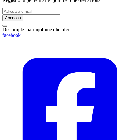
Regjistrohu për të marrë njoftimet dhe ofertat tona
Abonohu
Dëshiroj të marr njoftime dhe oferta
facebook