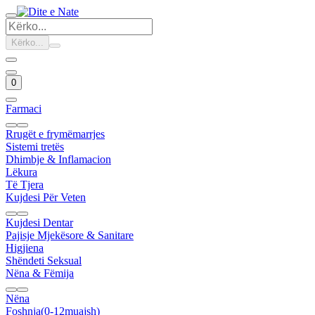
Kërko...
0
Farmaci
Rrugët e frymëmarrjes
Sistemi tretës
Dhimbje & Inflamacion
Lëkura
Të Tjera
Kujdesi Për Veten
Kujdesi Dentar
Pajisje Mjekësore & Sanitare
Higjiena
Shëndeti Seksual
Nëna & Fëmija
Nëna
Foshnja(0-12muajsh)