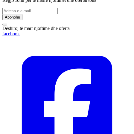
Regjistrohu për të marrë njoftimet dhe ofertat tona
Abonohu
Dëshiroj të marr njoftime dhe oferta
facebook