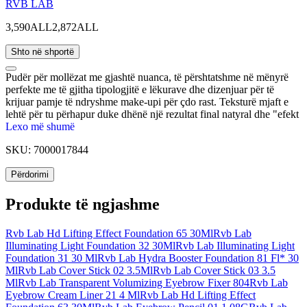
RVB LAB
3,590ALL
2,872ALL
Shto në shportë
Pudër për mollëzat me gjashtë nuanca, të përshtatshme në mënyrë
perfekte me të gjitha tipologjitë e lëkurave dhe dizenjuar për të
krijuar pamje të ndryshme make-upi për çdo rast. Teksturë mjaft e
lehtë për tu përhapur duke dhënë një rezultat final natyral dhe "efekt
glow", e cila zgjat në kohë. Pudra përmban ekstraktin bimor
Lexo më shumë
Physavie me efekt hidratues, antioksidues dhe anti-rrudhë.
SKU:
7000017844
Përdorimi
Produkte të ngjashme
Rvb Lab Hd Lifting Effect Foundation 65 30Ml
Rvb Lab
Illuminating Light Foundation 32 30Ml
Rvb Lab Illuminating Light
Foundation 31 30 Ml
Rvb Lab Hydra Booster Foundation 81 Fl* 30
Ml
Rvb Lab Cover Stick 02 3.5Ml
Rvb Lab Cover Stick 03 3.5
Ml
Rvb Lab Transparent Volumizing Eyebrow Fixer 804
Rvb Lab
Eyebrow Cream Liner 21 4 Ml
Rvb Lab Hd Lifting Effect