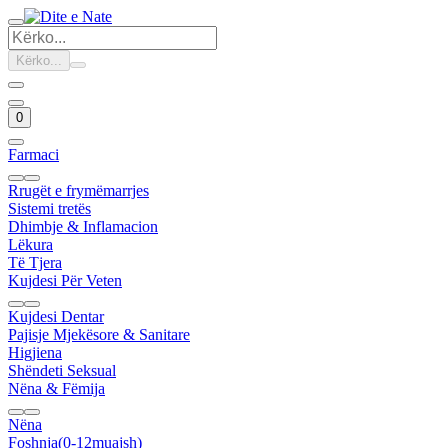
Kërko...
0
Farmaci
Rrugët e frymëmarrjes
Sistemi tretës
Dhimbje & Inflamacion
Lëkura
Të Tjera
Kujdesi Për Veten
Kujdesi Dentar
Pajisje Mjekësore & Sanitare
Higjiena
Shëndeti Seksual
Nëna & Fëmija
Nëna
Foshnja(0-12muajsh)