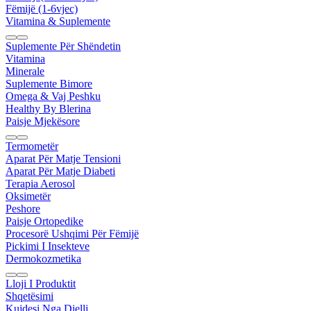
Fëmijë (1-6vjec)
Vitamina & Suplemente
Suplemente Për Shëndetin
Vitamina
Minerale
Suplemente Bimore
Omega & Vaj Peshku
Healthy By Blerina
Paisje Mjekësore
Termometër
Aparat Për Matje Tensioni
Aparat Për Matje Diabeti
Terapia Aerosol
Oksimetër
Peshore
Paisje Ortopedike
Procesorë Ushqimi Për Fëmijë
Pickimi I Insekteve
Dermokozmetika
Lloji I Produktit
Shqetësimi
Kujdesi Nga Dielli