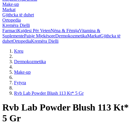
Make-up
Markat
Gjithcka të duhet
Ortopedia
Kremëra Dielli
Farmaci
Kujdesi Për Veten
Nëna & Fëmija
Vitamina &
Suplemente
Paisje Mjekësore
Dermokozmetika
Markat
Gjithcka të
duhet
Ortopedia
Kremëra Dielli
Kreu
Dermokozmetika
Make-up
Fytyra
Rvb Lab Powder Blush 113 Kt* 5 Gr
Rvb Lab Powder Blush 113 Kt*
5 Gr