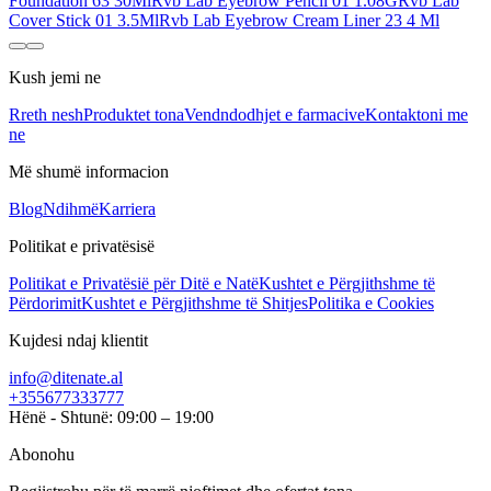
Foundation 63 30Ml
Rvb Lab Eyebrow Pencil 01 1.08G
Rvb Lab
Cover Stick 01 3.5Ml
Rvb Lab Eyebrow Cream Liner 23 4 Ml
Kush jemi ne
Rreth nesh
Produktet tona
Vendndodhjet e farmacive
Kontaktoni me
ne
Më shumë informacion
Blog
Ndihmë
Karriera
Politikat e privatësisë
Politikat e Privatësië për Ditë e Natë
Kushtet e Përgjithshme të
Përdorimit
Kushtet e Përgjithshme të Shitjes
Politika e Cookies
Kujdesi ndaj klientit
info@ditenate.al
+355677333777
Hënë - Shtunë: 09:00 – 19:00
Abonohu