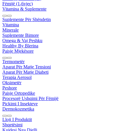
Fëmijë (1-6vjec)
Vitamina & Suplemente
Suplemente Për Shëndetin
Vitamina
Minerale
Suplemente Bimore
Omega & Vaj Peshku
Healthy By Blerina
Paisje Mjekësore
Termometër
Aparat Për Matje Tensioni
Aparat Për Matje Diabeti
Terapia Aerosol
Oksimetër
Peshore
Paisje Ortopedike
Procesorë Ushqimi Për Fëmijë
Pickimi I Insekteve
Dermokozmetika
Lloji I Produktit
Shqetësimi
Kujdesi Nga Dielli