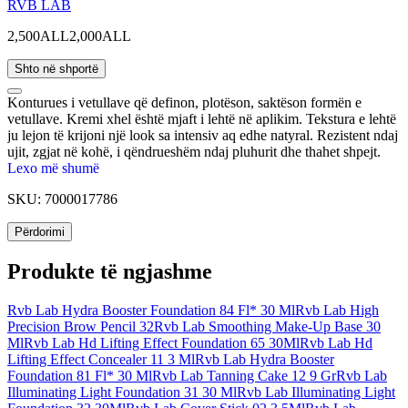
RVB LAB
2,500ALL
2,000ALL
Shto në shportë
Konturues i vetullave që definon, plotëson, saktëson formën e
vetullave. Kremi xhel është mjaft i lehtë në aplikim. Tekstura e lehtë
ju lejon të krijoni një look sa intensiv aq edhe natyral. Rezistent ndaj
ujit, zgjat në kohë, i qëndrueshëm ndaj pluhurit dhe thahet shpejt.
Lexo më shumë
SKU:
7000017786
Përdorimi
Produkte të ngjashme
Rvb Lab Hydra Booster Foundation 84 Fl* 30 Ml
Rvb Lab High
Precision Brow Pencil 32
Rvb Lab Smoothing Make-Up Base 30
Ml
Rvb Lab Hd Lifting Effect Foundation 65 30Ml
Rvb Lab Hd
Lifting Effect Concealer 11 3 Ml
Rvb Lab Hydra Booster
Foundation 81 Fl* 30 Ml
Rvb Lab Tanning Cake 12 9 Gr
Rvb Lab
Illuminating Light Foundation 31 30 Ml
Rvb Lab Illuminating Light