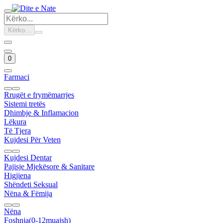
Kërko...
0
Farmaci
Rrugët e frymëmarrjes
Sistemi tretës
Dhimbje & Inflamacion
Lëkura
Të Tjera
Kujdesi Për Veten
Kujdesi Dentar
Pajisje Mjekësore & Sanitare
Higjiena
Shëndeti Seksual
Nëna & Fëmija
Nëna
Foshnja(0-12muajsh)