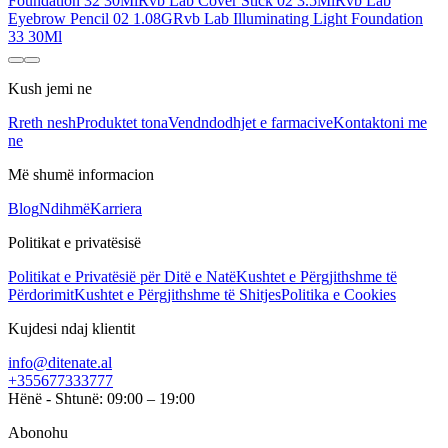
Foundation 32 30Ml
Rvb Lab Cover Stick 02 3.5Ml
Rvb Lab
Eyebrow Pencil 02 1.08G
Rvb Lab Illuminating Light Foundation
33 30Ml
Kush jemi ne
Rreth nesh
Produktet tona
Vendndodhjet e farmacive
Kontaktoni me
ne
Më shumë informacion
Blog
Ndihmë
Karriera
Politikat e privatësisë
Politikat e Privatësië për Ditë e Natë
Kushtet e Përgjithshme të
Përdorimit
Kushtet e Përgjithshme të Shitjes
Politika e Cookies
Kujdesi ndaj klientit
info@ditenate.al
+355677333777
Hënë - Shtunë: 09:00 – 19:00
Abonohu