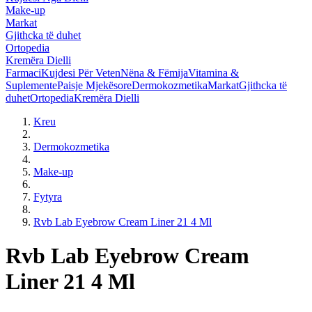
Make-up
Markat
Gjithcka të duhet
Ortopedia
Kremëra Dielli
Farmaci
Kujdesi Për Veten
Nëna & Fëmija
Vitamina &
Suplemente
Paisje Mjekësore
Dermokozmetika
Markat
Gjithcka të
duhet
Ortopedia
Kremëra Dielli
Kreu
Dermokozmetika
Make-up
Fytyra
Rvb Lab Eyebrow Cream Liner 21 4 Ml
Rvb Lab Eyebrow Cream
Liner 21 4 Ml